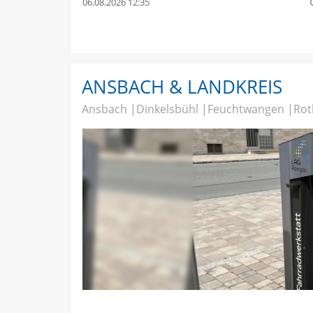
06.08.2026 12:35
quer
ANSBACH & LANDKREIS
Ansbach
Dinkelsbühl
Feuchtwangen
Rot