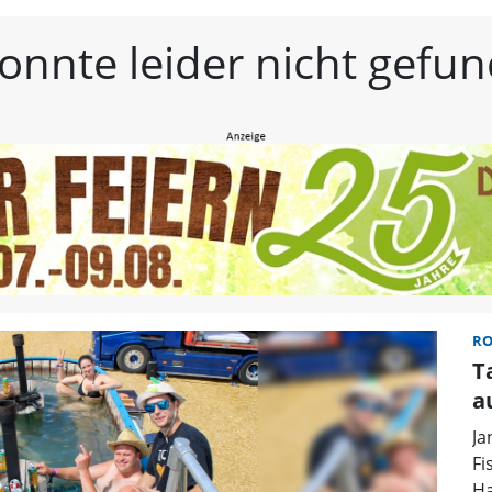
estmittelfranken | Frän
konnte leider nicht gef
R
T
a
Ja
Fi
Ha