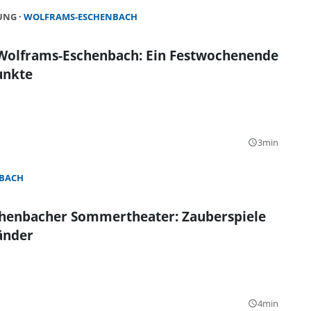
HUNG
WOLFRAMS-ESCHENBACH
 Wolframs-Eschenbach: Ein Festwochenende
unkte
3min
query_builder
BACH
henbacher Sommertheater: Zauberspiele
änder
4min
query_builder