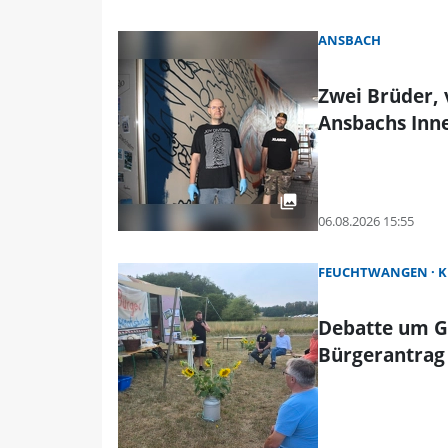
ANSBACH
Zwei Brüder, 
Ansbachs Inne
06.08.2026 15:55
FEUCHTWANGEN
K
Debatte um G
Bürgerantrag