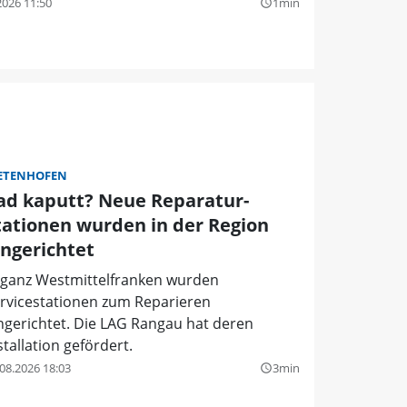
2026 11:50
1min
query_builder
ETENHOFEN
ad kaputt? Neue Reparatur-
tationen wurden in der Region
ingerichtet
 ganz Westmittelfranken wurden
rvicestationen zum Reparieren
ngerichtet. Die LAG Rangau hat deren
stallation gefördert.
08.2026 18:03
3min
query_builder