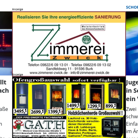
SCHO
lt
Jug
ach
in 
ein
raße
Zwei
.
schw
m
Einfa
im Ä