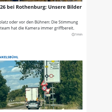
026 bei Rothenburg: Unsere Bilder
tplatz oder vor den Bühnen: Die Stimmung
oteam hat die Kamera immer griffbereit.
1min
query_builder
NKELSBÜHL