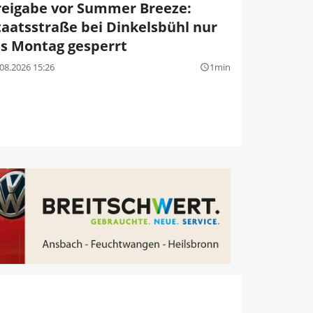
reigabe vor Summer Breeze:
taatsstraße bei Dinkelsbühl nur
is Montag gesperrt
08.2026 15:26
1min
query_builder