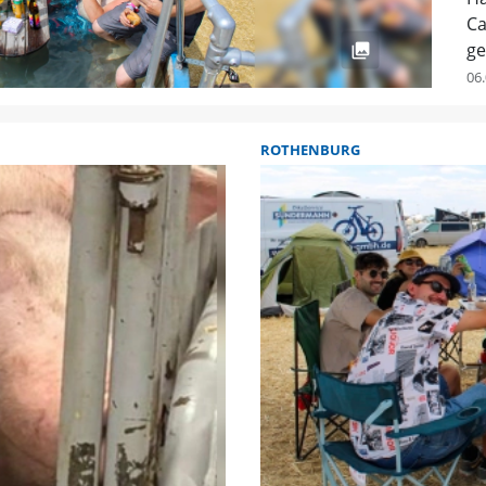
Ca
ge
06.
ROTHENBURG