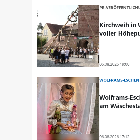
PR-VERÖFFENTLIC
Kirchweih in
voller Höhep
06.08.2026 19:00
WOLFRAMS-ESCHEN
Wolframs-Esc
am Wäschest
06.08.2026 17:12