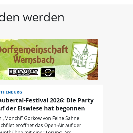
kische Landeszeitung | 
unden werden
OTHENBURG
aubertal-Festival 2026: Die Party
uf der Eiswiese hat begonnen
n „Monchi” Gorkow von Feine Sahne
schfilet eröffnet das Open-Air auf der
uptbühne mit einer Lesung. Am