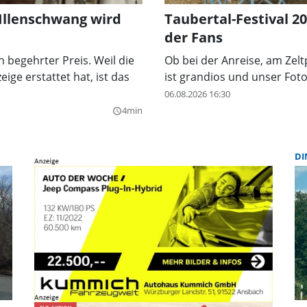
 Illenschwang wird
Taubertal-Festival 2
der Fans
n begehrter Preis. Weil die
Ob bei der Anreise, am Zel
ige erstattet hat, ist das
ist grandios und unser Fot
06.08.2026 16:30
4min
query_builder
DI