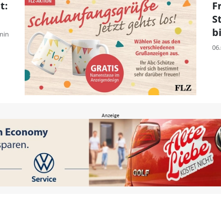
t:
F
S
b
min
06.