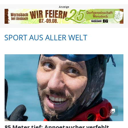
Sport aus aller Welt | FLZ.de | F
SPORT AUS ALLER WELT
85 Meter tief: Apnoetaucher verfehlt