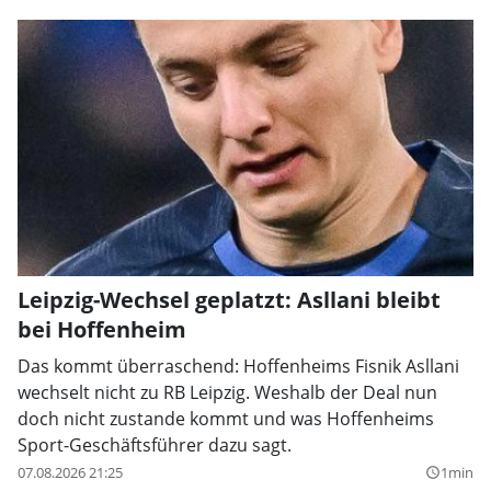
Leipzig-Wechsel geplatzt: Asllani bleibt
bei Hoffenheim
Das kommt überraschend: Hoffenheims Fisnik Asllani
wechselt nicht zu RB Leipzig. Weshalb der Deal nun
doch nicht zustande kommt und was Hoffenheims
Sport-Geschäftsführer dazu sagt.
07.08.2026 21:25
1min
query_builder