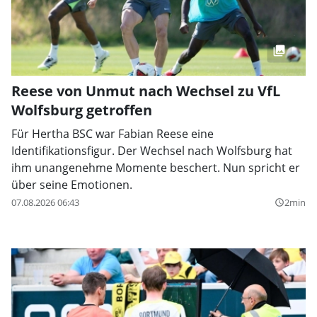
Reese von Unmut nach Wechsel zu VfL
Wolfsburg getroffen
Für Hertha BSC war Fabian Reese eine
Identifikationsfigur. Der Wechsel nach Wolfsburg hat
ihm unangenehme Momente beschert. Nun spricht er
über seine Emotionen.
07.08.2026 06:43
2min
query_builder