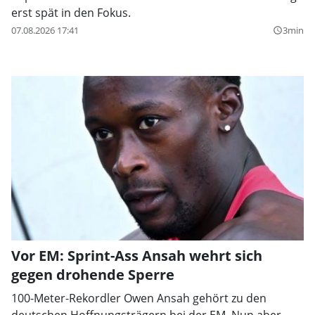
erst spät in den Fokus.
07.08.2026 17:41
3min
query_builder
Vor EM: Sprint-Ass Ansah wehrt sich
gegen drohende Sperre
100-Meter-Rekordler Owen Ansah gehört zu den
deutschen Hoffnungsträgern bei der EM. Nun aber