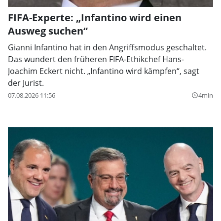
FIFA-Experte: „Infantino wird einen
Ausweg suchen“
Gianni Infantino hat in den Angriffsmodus geschaltet.
Das wundert den früheren FIFA-Ethikchef Hans-
Joachim Eckert nicht. „Infantino wird kämpfen“, sagt
der Jurist.
07.08.2026 11:56
4min
query_builder