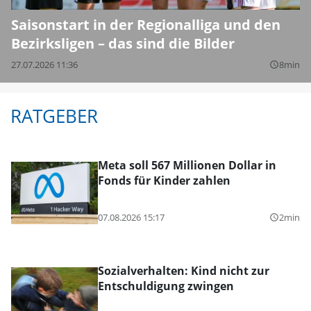
Saisonstart in der Regionalliga und den
Bezirksligen – das sind die Bilder
27.07.2026 11:36
8min
query_builder
RATGEBER
Meta soll 567 Millionen Dollar in
Fonds für Kinder zahlen
07.08.2026 15:17
2min
query_builder
Sozialverhalten: Kind nicht zur
Entschuldigung zwingen