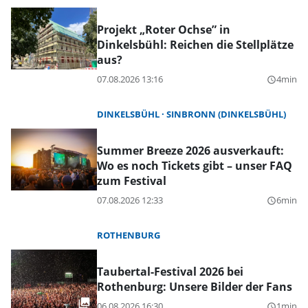
Projekt „Roter Ochse” in
Dinkelsbühl: Reichen die Stellplätze
aus?
07.08.2026 13:16
4min
query_builder
DINKELSBÜHL
SINBRONN (DINKELSBÜHL)
Summer Breeze 2026 ausverkauft:
Wo es noch Tickets gibt – unser FAQ
zum Festival
07.08.2026 12:33
6min
query_builder
ROTHENBURG
Taubertal-Festival 2026 bei
Rothenburg: Unsere Bilder der Fans
06.08.2026 16:30
1min
query_builder