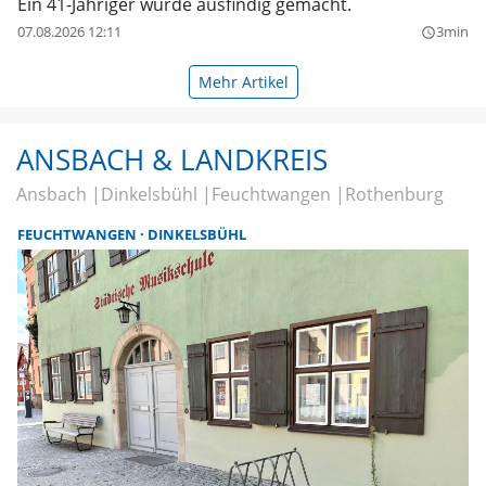
Ein 41-Jähriger wurde ausfindig gemacht.
07.08.2026 12:11
3min
query_builder
Mehr Artikel
ANSBACH & LANDKREIS
Ansbach
Dinkelsbühl
Feuchtwangen
Rothenburg
FEUCHTWANGEN
DINKELSBÜHL