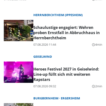
HERRNBERCHTHEIM (IPPESHEIM)
Schaulustige engagiert: Wehren
proben Ernstfall in Abbruchhaus in
Herrnberchtheim
07.08.2026 11:44
4min
query_builder
GEISELWIND
Heroes Festival 2027 in Geiselwind:
Line-up füllt sich mit weiteren
Rapstars
07.08.2026 09:32
2min
query_builder
BURGBERNHEIM
ERGERSHEIM