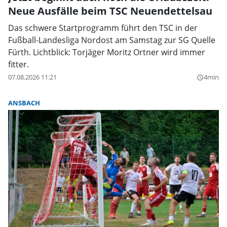
Neue Ausfälle beim TSC Neuendettelsau
Das schwere Startprogramm führt den TSC in der
Fußball-Landesliga Nordost am Samstag zur SG Quelle
Fürth. Lichtblick: Torjäger Moritz Ortner wird immer
fitter.
07.08.2026 11:21
4min
query_builder
ANSBACH