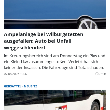
Ampelanlage bei Wilburgstetten
ausgefallen: Auto bei Unfall
weggeschleudert
Im Kreuzungsbereich sind am Donnerstag ein Pkw und
ein Klein-Lkw zusammengestoßen. Verletzt hat sich
keiner der Insassen. Die Fahrzeuge sind Totalschaden.
07.08.2026 10:37
2min
query_builder
GEBSATTEL
NEUSITZ