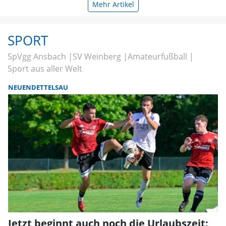
Mehr Artikel
SPORT
SpVgg Ansbach
SV Weinberg
Amateurfußball
Sport aus aller Welt
NEUENDETTELSAU
Jetzt beginnt auch noch die Urlaubszeit: