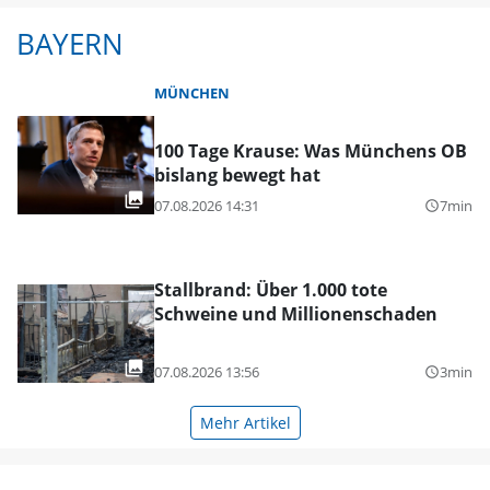
BAYERN
MÜNCHEN
100 Tage Krause: Was Münchens OB
bislang bewegt hat
07.08.2026 14:31
7min
query_builder
Stallbrand: Über 1.000 tote
Schweine und Millionenschaden
07.08.2026 13:56
3min
query_builder
Mehr Artikel