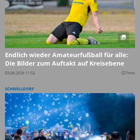
Endlich wieder Amateurfußball für alle:
Die Bilder zum Auftakt auf Kreisebene
03.08.2026 11:52
7min
query_builder
SCHNELLDORF