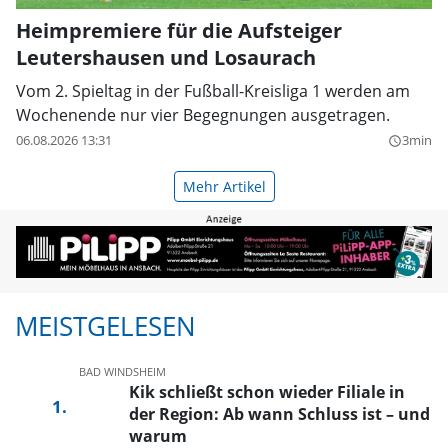
Heimpremiere für die Aufsteiger
Leutershausen und Losaurach
Vom 2. Spieltag in der Fußball-Kreisliga 1 werden am
Wochenende nur vier Begegnungen ausgetragen.
06.08.2026 13:31
3min
query_builder
Mehr Artikel
MEISTGELESEN
BAD WINDSHEIM
Kik schließt schon wieder Filiale in
der Region: Ab wann Schluss ist – und
warum