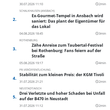
30.07.2026 11:10
2min
query_builder
SCHALKHAUSEN (ANSBACH)
Ex-Gourmet-Tempel in Ansbach wird
saniert: Das plant der Eigentümer für
das Lokal
04.08.2026 18:45
3min
query_builder
ROTHENBURG
Zähe Anreise zum Taubertal-Festival
bei Rothenburg: Fans feiern auf der
Straße
05.08.2026 19:17
4min
query_builder
PR-VERÖFFENTLICHUNG
Stabilität zum kleinen Preis: der KGM Tivoli
31.07.2026 21:21
2min
query_builder
NEUSTADT/AISCH
Drei Verletzte und hoher Schaden bei Unfall
auf der B470 in Neustadt
31.07.2026 11:12
2min
query_builder