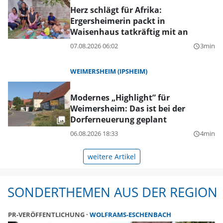
Herz schlägt für Afrika:
Ergersheimerin packt in
Waisenhaus tatkräftig mit an
07.08.2026 06:02
3min
query_builder
WEIMERSHEIM (IPSHEIM)
Modernes „Highlight” für
Weimersheim: Das ist bei der
Dorferneuerung geplant
06.08.2026 18:33
4min
query_builder
weitere Artikel
SONDERTHEMEN AUS DER REGION
PR-VERÖFFENTLICHUNG
WOLFRAMS-ESCHENBACH