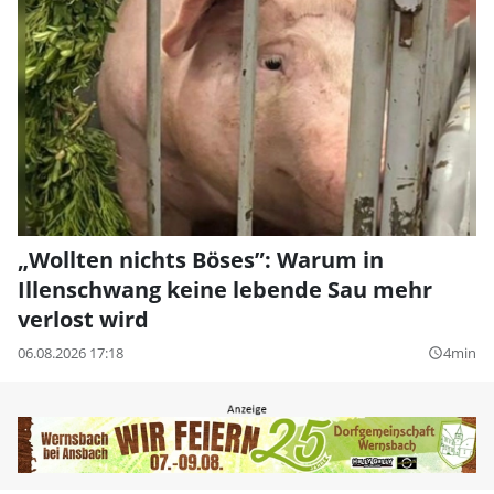
„Wollten nichts Böses”: Warum in
Illenschwang keine lebende Sau mehr
verlost wird
06.08.2026 17:18
4min
query_builder