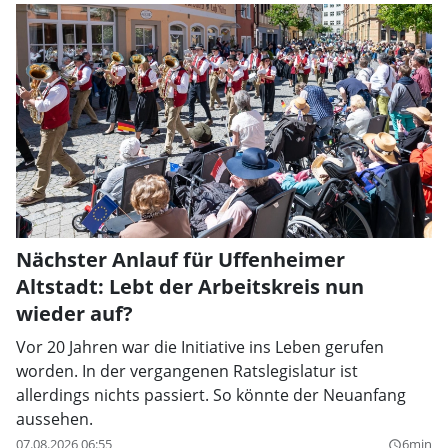
Nächster Anlauf für Uffenheimer
Altstadt: Lebt der Arbeitskreis nun
wieder auf?
Vor 20 Jahren war die Initiative ins Leben gerufen
worden. In der vergangenen Ratslegislatur ist
allerdings nichts passiert. So könnte der Neuanfang
aussehen.
07.08.2026 06:55
6min
query_builder