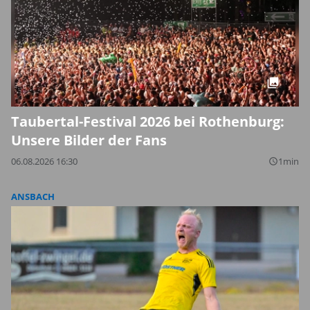
Taubertal-Festival 2026 bei Rothenburg:
Unsere Bilder der Fans
06.08.2026 16:30
1min
query_builder
ANSBACH