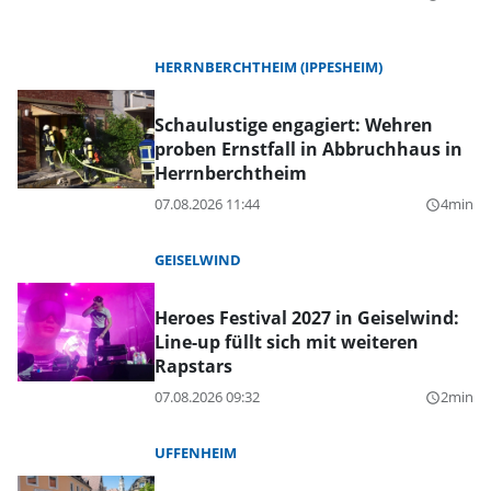
HERRNBERCHTHEIM (IPPESHEIM)
Schaulustige engagiert: Wehren
proben Ernstfall in Abbruchhaus in
Herrnberchtheim
07.08.2026 11:44
4min
query_builder
GEISELWIND
Heroes Festival 2027 in Geiselwind:
Line-up füllt sich mit weiteren
Rapstars
07.08.2026 09:32
2min
query_builder
UFFENHEIM