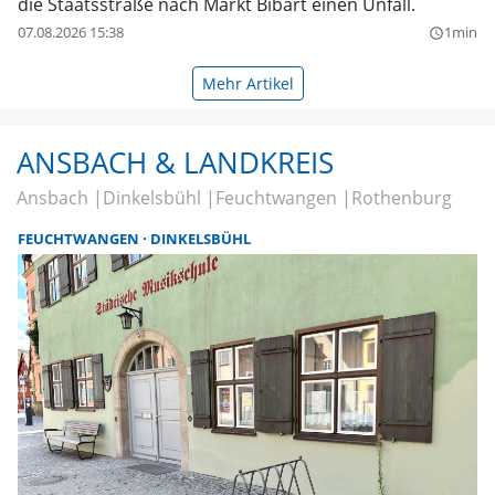
die Staatsstraße nach Markt Bibart einen Unfall.
07.08.2026 15:38
1min
query_builder
Mehr Artikel
ANSBACH & LANDKREIS
Ansbach
Dinkelsbühl
Feuchtwangen
Rothenburg
FEUCHTWANGEN
DINKELSBÜHL