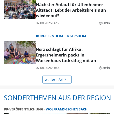
Nächster Anlauf für Uffenheimer
Altstadt: Lebt der Arbeitskreis nun
wieder auf?
07.08.2026 06:55
6min
query_builder
BURGBERNHEIM
ERGERSHEIM
Herz schlägt für Afrika:
Ergersheimerin packt in
Waisenhaus tatkräftig mit an
07.08.2026 06:02
3min
query_builder
weitere Artikel
SONDERTHEMEN AUS DER REGION
PR-VERÖFFENTLICHUNG
WOLFRAMS-ESCHENBACH