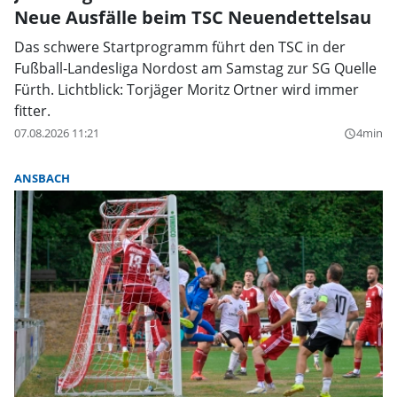
Neue Ausfälle beim TSC Neuendettelsau
Das schwere Startprogramm führt den TSC in der
Fußball-Landesliga Nordost am Samstag zur SG Quelle
Fürth. Lichtblick: Torjäger Moritz Ortner wird immer
fitter.
07.08.2026 11:21
4min
query_builder
ANSBACH