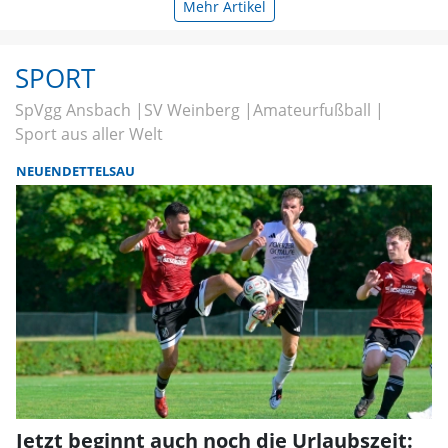
Mehr Artikel
SPORT
SpVgg Ansbach
SV Weinberg
Amateurfußball
Sport aus aller Welt
NEUENDETTELSAU
Jetzt beginnt auch noch die Urlaubszeit: