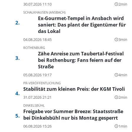
30.07.2026 11:10
2min
query_builder
SCHALKHAUSEN (ANSBACH)
Ex-Gourmet-Tempel in Ansbach wird
saniert: Das plant der Eigentümer für
das Lokal
04.08.2026 18:45
3min
query_builder
ROTHENBURG
Zähe Anreise zum Taubertal-Festival
bei Rothenburg: Fans feiern auf der
Straße
05.08.2026 19:17
4min
query_builder
PR-VERÖFFENTLICHUNG
Stabilität zum kleinen Preis: der KGM Tivoli
31.07.2026 21:21
2min
query_builder
DINKELSBÜHL
Freigabe vor Summer Breeze: Staatsstraße
bei Dinkelsbühl nur bis Montag gesperrt
06.08.2026 15:26
1min
query_builder