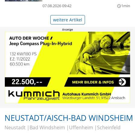
07.08.2026 09:42
1min
query_builder
weitere Artikel
NEUSTADT/AISCH-BAD WINDSHEIM
Neustadt
Bad Windsheim
Uffenheim
Scheinfeld