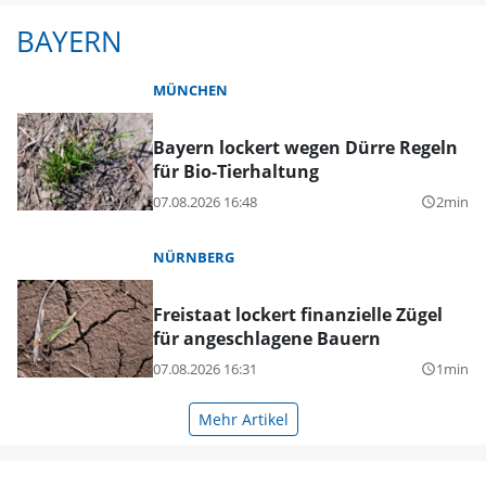
BAYERN
MÜNCHEN
Bayern lockert wegen Dürre Regeln
für Bio-Tierhaltung
07.08.2026 16:48
2min
query_builder
NÜRNBERG
Freistaat lockert finanzielle Zügel
für angeschlagene Bauern
07.08.2026 16:31
1min
query_builder
Mehr Artikel