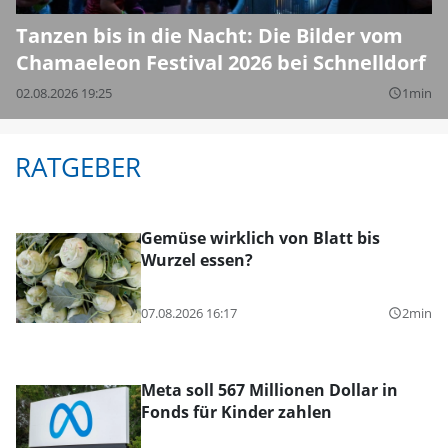
Tanzen bis in die Nacht: Die Bilder vom
Chamaeleon Festival 2026 bei Schnelldorf
02.08.2026 19:25
1min
query_builder
RATGEBER
Gemüse wirklich von Blatt bis
Wurzel essen?
07.08.2026 16:17
2min
query_builder
Meta soll 567 Millionen Dollar in
Fonds für Kinder zahlen