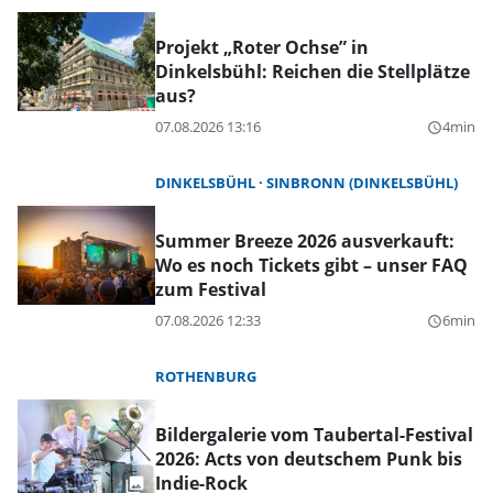
Projekt „Roter Ochse” in
Dinkelsbühl: Reichen die Stellplätze
aus?
07.08.2026 13:16
4min
query_builder
DINKELSBÜHL
SINBRONN (DINKELSBÜHL)
Summer Breeze 2026 ausverkauft:
Wo es noch Tickets gibt – unser FAQ
zum Festival
07.08.2026 12:33
6min
query_builder
ROTHENBURG
Bildergalerie vom Taubertal-Festival
2026: Acts von deutschem Punk bis
Indie-Rock