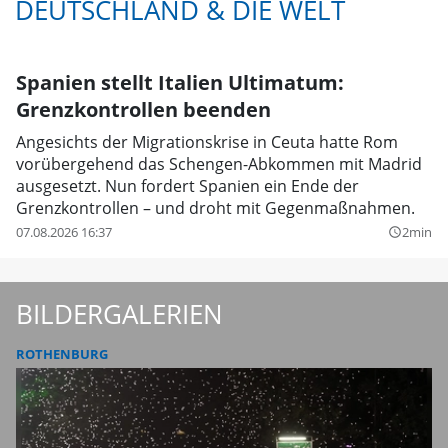
DEUTSCHLAND & DIE WELT
Spanien stellt Italien Ultimatum:
Grenzkontrollen beenden
Angesichts der Migrationskrise in Ceuta hatte Rom
vorübergehend das Schengen-Abkommen mit Madrid
ausgesetzt. Nun fordert Spanien ein Ende der
Grenzkontrollen – und droht mit Gegenmaßnahmen.
07.08.2026 16:37
2min
query_builder
BILDERGALERIEN
ROTHENBURG