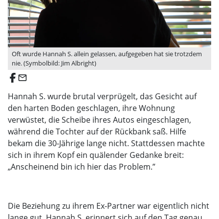
Oft wurde Hannah S. allein gelassen, aufgegeben hat sie trotzdem
nie. (Symbolbild: Jim Albright)
email
Hannah S. wurde brutal verprügelt, das Gesicht auf
den harten Boden geschlagen, ihre Wohnung
verwüstet, die Scheibe ihres Autos eingeschlagen,
während die Tochter auf der Rückbank saß. Hilfe
bekam die 30-Jährige lange nicht. Stattdessen machte
sich in ihrem Kopf ein quälender Gedanke breit:
„Anscheinend bin ich hier das Problem.”
Die Beziehung zu ihrem Ex-Partner war eigentlich nicht
lange gut. Hannah S. erinnert sich auf den Tag genau,