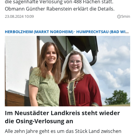
die sagenhafte Verlosung von 488 Flächen statt.
Obmann Günther Rabenstein erklärt die Details.
23.08.2024 10:09
5min
query_builder
HERBOLZHEIM (MARKT NORDHEIM)
HUMPRECHTSAU (BAD WINDSHEIM)
Im Neustädter Landkreis steht wieder
die Osing-Verlosung an
Alle zehn Jahre geht es um das Stück Land zwischen