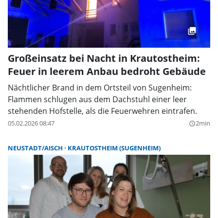
Großeinsatz bei Nacht in Krautostheim:
Feuer in leerem Anbau bedroht Gebäude
Nächtlicher Brand in dem Ortsteil von Sugenheim:
Flammen schlugen aus dem Dachstuhl einer leer
stehenden Hofstelle, als die Feuerwehren eintrafen.
05.02.2026 08:47
2min
query_builder
NEUSTADT/AISCH
KRAUTOSTHEIM (SUGENHEIM)