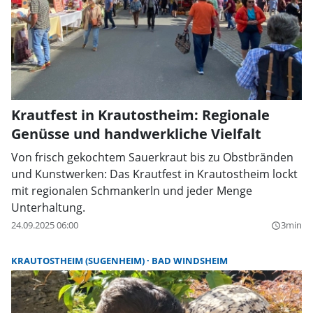
Krautfest in Krautostheim: Regionale
Genüsse und handwerkliche Vielfalt
Von frisch gekochtem Sauerkraut bis zu Obstbränden
und Kunstwerken: Das Krautfest in Krautostheim lockt
mit regionalen Schmankerln und jeder Menge
Unterhaltung.
24.09.2025 06:00
3min
query_builder
KRAUTOSTHEIM (SUGENHEIM)
BAD WINDSHEIM