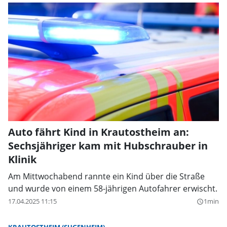
Auto fährt Kind in Krautostheim an:
Sechsjähriger kam mit Hubschrauber in
Klinik
Am Mittwochabend rannte ein Kind über die Straße
und wurde von einem 58-jährigen Autofahrer erwischt.
17.04.2025 11:15
1min
query_builder