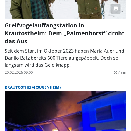
Greifvogelauffangstation in
Krautostheim: Dem „Palmenhorst” droht
das Aus
Seit dem Start im Oktober 2023 haben Maria Auer und
Danilo Batz bereits 600 Tiere aufgepäppelt. Doch so
langsam wird das Geld knapp.
20.02.2026 09:00
7min
query_builder
KRAUTOSTHEIM (SUGENHEIM)