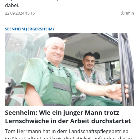
dabei.
22.09.2024 15:15
4min
query_builder
SEENHEIM (ERGERSHEIM)
Seenheim: Wie ein junger Mann trotz
Lernschwäche in der Arbeit durchstartet
Tom Herrmann hat in dem Landschaftspflegebetrieb
im Neustädter Landkreis die Tätigkeit gefunden, die zu