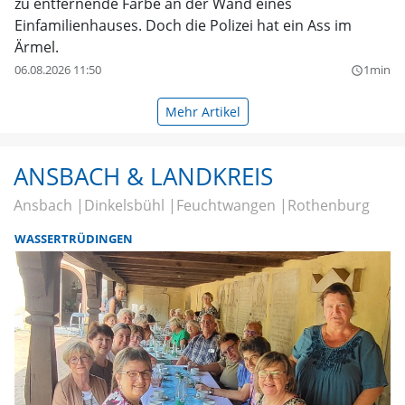
zu entfernende Farbe an der Wand eines
Einfamilienhauses. Doch die Polizei hat ein Ass im
Ärmel.
06.08.2026 11:50
1min
query_builder
Mehr Artikel
ANSBACH & LANDKREIS
Ansbach
Dinkelsbühl
Feuchtwangen
Rothenburg
WASSERTRÜDINGEN