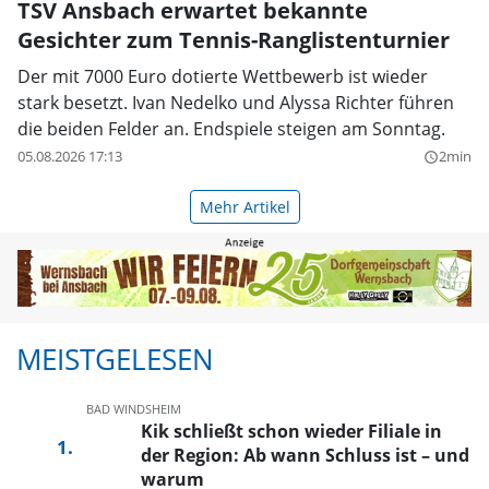
TSV Ansbach erwartet bekannte
Gesichter zum Tennis-Ranglistenturnier
Der mit 7000 Euro dotierte Wettbewerb ist wieder
stark besetzt. Ivan Nedelko und Alyssa Richter führen
die beiden Felder an. Endspiele steigen am Sonntag.
05.08.2026 17:13
2min
query_builder
Mehr Artikel
MEISTGELESEN
BAD WINDSHEIM
Kik schließt schon wieder Filiale in
der Region: Ab wann Schluss ist – und
warum