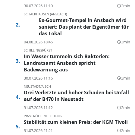
30.07.2026 11:10
2min
query_builder
SCHALKHAUSEN (ANSBACH)
Ex-Gourmet-Tempel in Ansbach wird
saniert: Das plant der Eigentümer für
das Lokal
04.08.2026 18:45
3min
query_builder
SCHILLINGSFÜRST
Im Wasser tummeln sich Bakterien:
Landratsamt Ansbach spricht
Badewarnung aus
30.07.2026 11:16
3min
query_builder
NEUSTADT/AISCH
Drei Verletzte und hoher Schaden bei Unfall
auf der B470 in Neustadt
31.07.2026 11:12
2min
query_builder
PR-VERÖFFENTLICHUNG
Stabilität zum kleinen Preis: der KGM Tivoli
31.07.2026 21:21
2min
query_builder