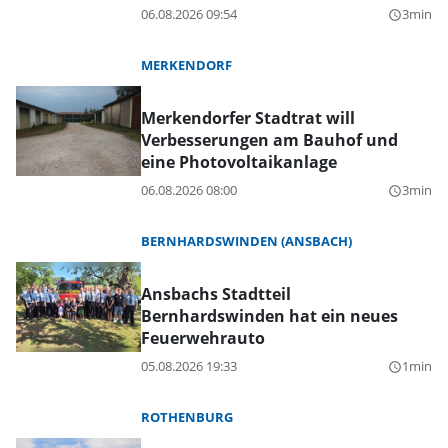
06.08.2026 09:54
3min
query_builder
MERKENDORF
Merkendorfer Stadtrat will
Verbesserungen am Bauhof und
eine Photovoltaikanlage
06.08.2026 08:00
3min
query_builder
BERNHARDSWINDEN (ANSBACH)
Ansbachs Stadtteil
Bernhardswinden hat ein neues
Feuerwehrauto
05.08.2026 19:33
1min
query_builder
ROTHENBURG