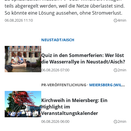
teils abgeregelt werden, weil die Netze überlastet sind.
So könnte eine Lösung aussehen, ohne Stromverlust.
06.08.2026 11:10
4min
query_builder
NEUSTADT/AISCH
Quiz in den Sommerferien: Wer löst
die Wasserrallye in Neustadt/Aisch?
06.08.2026 07:00
2min
query_builder
PR-VERÖFFENTLICHUNG
MEIERSBERG (WILHERMSDORF)
Kirchweih in Meiersberg: Ein
Highlight im
Veranstaltungskalender
06.08.2026 06:00
2min
query_builder