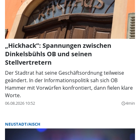
„Hickhack”: Spannungen zwischen
Dinkelsbühls OB und seinen
Stellvertretern
Der Stadtrat hat seine Geschäftsordnung teilweise
geändert. In der Informationspolitik sah sich OB
Hammer mit Vorwürfen konfrontiert, dann fielen klare
Worte.
06.08.2026 10:52
4min
query_builder
NEUSTADT/AISCH