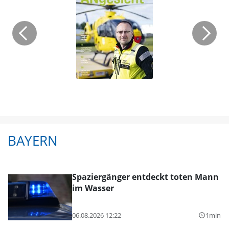
BAYERN
Spaziergänger entdeckt toten Mann
im Wasser
06.08.2026 12:22
1min
query_builder