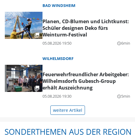
BAD WINDSHEIM
Planen, CD-Blumen und Lichtkunst:
Schüler designen Deko fürs
Weinturm-Festival
05.08.2026 19:50
6min
query_builder
WILHELMSDORF
Feuerwehrfreundlicher Arbeitgeber:
Wilhelmsdorfs Gubesch-Group
erhält Auszeichnung
05.08.2026 19:30
5min
query_builder
weitere Artikel
SONDERTHEMEN AUS DER REGION