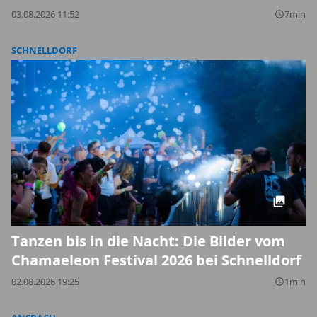
03.08.2026 11:52
7min
query_builder
SCHNELLDORF
Tanzen bis in die Nacht: Die Bilder vom
Chamaeleon Festival 2026 bei Schnelldorf
02.08.2026 19:25
1min
query_builder