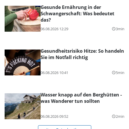
Gesunde Ernährung in der
Schwangerschaft: Was bedeutet
das?
06.08.2026 12:29
3min
query_builder
Gesundheitsrisiko Hitze: So handeln
Sie im Notfall richtig
06.08.2026 10:41
5min
query_builder
Wasser knapp auf den Berghütten -
was Wanderer tun sollten
06.08.2026 09:52
2min
query_builder