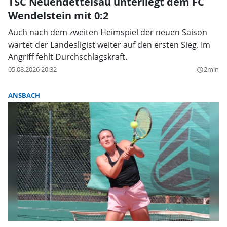
TSC Neuendettelsau unterliegt dem FC
Wendelstein mit 0:2
Auch nach dem zweiten Heimspiel der neuen Saison
wartet der Landesligist weiter auf den ersten Sieg. Im
Angriff fehlt Durchschlagskraft.
05.08.2026 20:32
2min
query_builder
ANSBACH