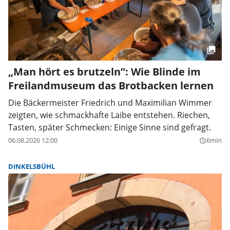
„Man hört es brutzeln”: Wie Blinde im
Freilandmuseum das Brotbacken lernen
Die Bäckermeister Friedrich und Maximilian Wimmer
zeigten, wie schmackhafte Laibe entstehen. Riechen,
Tasten, später Schmecken: Einige Sinne sind gefragt.
06.08.2026 12:00
6min
query_builder
DINKELSBÜHL