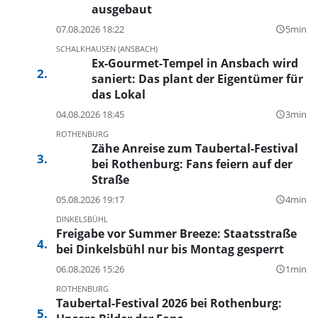
ausgebaut
07.08.2026 18:22
5min
query_builder
SCHALKHAUSEN (ANSBACH)
Ex-Gourmet-Tempel in Ansbach wird
saniert: Das plant der Eigentümer für
das Lokal
04.08.2026 18:45
3min
query_builder
ROTHENBURG
Zähe Anreise zum Taubertal-Festival
bei Rothenburg: Fans feiern auf der
Straße
05.08.2026 19:17
4min
query_builder
DINKELSBÜHL
Freigabe vor Summer Breeze: Staatsstraße
bei Dinkelsbühl nur bis Montag gesperrt
06.08.2026 15:26
1min
query_builder
ROTHENBURG
Taubertal-Festival 2026 bei Rothenburg: