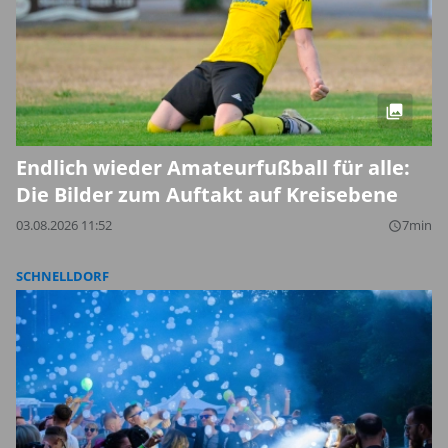
Endlich wieder Amateurfußball für alle:
Die Bilder zum Auftakt auf Kreisebene
03.08.2026 11:52
7min
query_builder
SCHNELLDORF