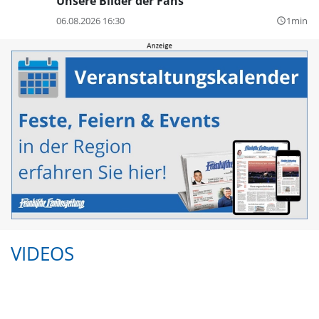
Unsere Bilder der Fans
06.08.2026 16:30
1min
query_builder
VIDEOS