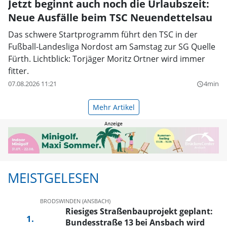
Jetzt beginnt auch noch die Urlaubszeit:
Neue Ausfälle beim TSC Neuendettelsau
Das schwere Startprogramm führt den TSC in der
Fußball-Landesliga Nordost am Samstag zur SG Quelle
Fürth. Lichtblick: Torjäger Moritz Ortner wird immer
fitter.
07.08.2026 11:21
4min
query_builder
Mehr Artikel
MEISTGELESEN
BRODSWINDEN (ANSBACH)
Riesiges Straßenbauprojekt geplant:
Bundesstraße 13 bei Ansbach wird