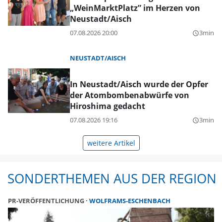
„WeinMarktPlatz” im Herzen von
Neustadt/Aisch
07.08.2026 20:00
3min
query_builder
NEUSTADT/AISCH
In Neustadt/Aisch wurde der Opfer
der Atombombenabwürfe von
Hiroshima gedacht
07.08.2026 19:16
3min
query_builder
weitere Artikel
SONDERTHEMEN AUS DER REGION
PR-VERÖFFENTLICHUNG
WOLFRAMS-ESCHENBACH