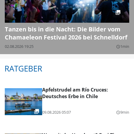
Tanzen bis in die Nacht: Die Bilder vom
Chamaeleon Festival 2026 bei Schnelldorf
02.08.2026 19:25
1min
query_builder
RATGEBER
Apfelstrudel am Río Cruces:
Deutsches Erbe in Chile
09.08.2026 05:07
9min
query_builder