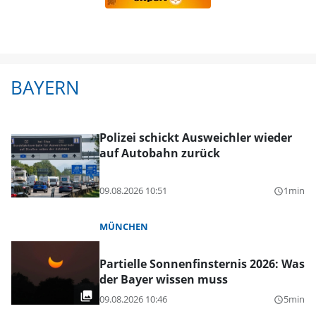
BAYERN
Polizei schickt Ausweichler wieder
auf Autobahn zurück
09.08.2026 10:51
1min
query_builder
MÜNCHEN
Partielle Sonnenfinsternis 2026: Was
der Bayer wissen muss
09.08.2026 10:46
5min
query_builder