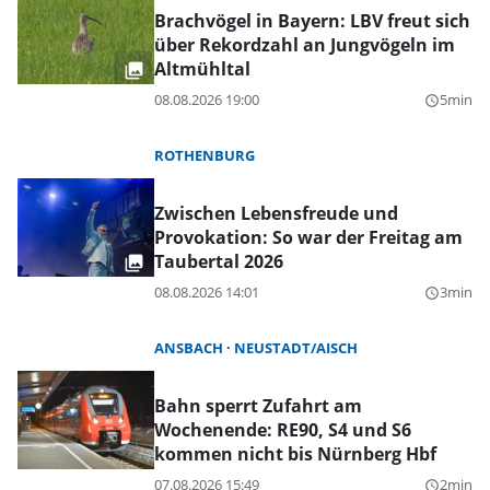
Brachvögel in Bayern: LBV freut sich
über Rekordzahl an Jungvögeln im
Altmühltal
08.08.2026 19:00
5min
query_builder
ROTHENBURG
Zwischen Lebensfreude und
Provokation: So war der Freitag am
Taubertal 2026
08.08.2026 14:01
3min
query_builder
ANSBACH
NEUSTADT/AISCH
Bahn sperrt Zufahrt am
Wochenende: RE90, S4 und S6
kommen nicht bis Nürnberg Hbf
07.08.2026 15:49
2min
query_builder