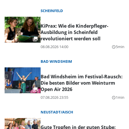
SCHEINFELD
KiPrax: Wie die Kinderpfleger-
Ausbildung in Scheinfeld
revolutioniert werden soll
08.08.2026 14:00
5min
query_builder
BAD WINDSHEIM
Bad Windsheim im Festival-Rausch:
Die besten Bilder vom Weinturm
Open Air 2026
07.08.2026 23:55
1min
query_builder
NEUSTADT/AISCH
Gute Tropfen in der guten Stube: