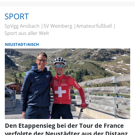
SPORT
SpVgg Ansbach
SV Weinberg
Amateurfußball
Sport aus aller Welt
NEUSTADT/AISCH
Den Etappensieg bei der Tour de France
verfolgte der Neustädter aus der Distanz