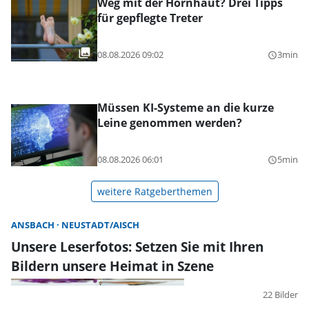
Weg mit der Hornhaut? Drei Tipps
für gepflegte Treter
08.08.2026 09:02
3min
query_builder
Müssen KI-Systeme an die kurze
Leine genommen werden?
08.08.2026 06:01
5min
query_builder
weitere Ratgeberthemen
ANSBACH
NEUSTADT/AISCH
Unsere Leserfotos: Setzen Sie mit Ihren
Bildern unsere Heimat in Szene
22 Bilder