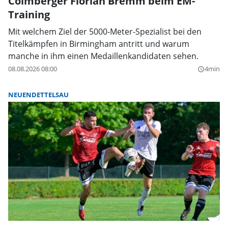
Colmberger Florian Bremm beim EM-
Training
Mit welchem Ziel der 5000-Meter-Spezialist bei den
Titelkämpfen in Birmingham antritt und warum
manche in ihm einen Medaillenkandidaten sehen.
08.08.2026 08:00
4min
query_builder
NEUENDETTELSAU