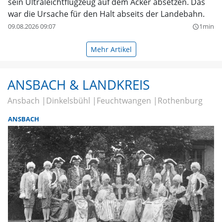
sein Ultraleichtflugzeug auf dem Acker absetzen. Das
war die Ursache für den Halt abseits der Landebahn.
09.08.2026 09:07
1min
query_builder
Mehr Artikel
ANSBACH & LANDKREIS
Ansbach
Dinkelsbühl
Feuchtwangen
Rothenburg
ANSBACH