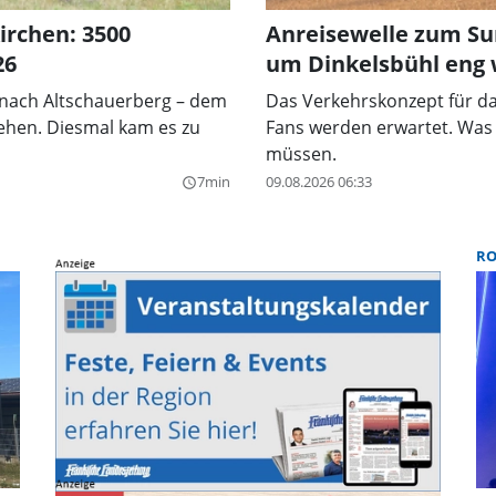
irchen: 3500
Anreisewelle zum Su
26
um Dinkelsbühl eng
 nach Altschauerberg – dem
Das Verkehrskonzept für da
ehen. Diesmal kam es zu
Fans werden erwartet. Was
müssen.
7min
09.08.2026 06:33
query_builder
R