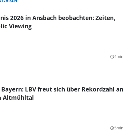
T/AISCH
nis 2026 in Ansbach beobachten: Zeiten,
lic Viewing
4min
query_builder
 Bayern: LBV freut sich über Rekordzahl an
 Altmühltal
5min
query_builder