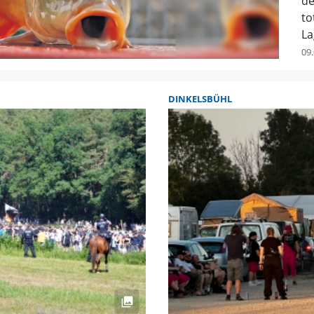
de
to
La
09.
DINKELSBÜHL