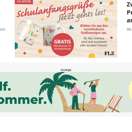
Z
P
a
min
08.