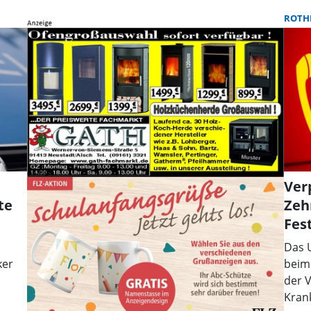
ROTH
Ver
te
Zeh
Fest
Das 
ker
beim
der 
Kran