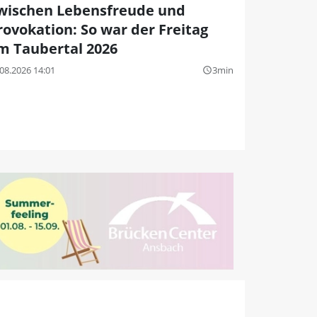
wischen Lebensfreude und
rovokation: So war der Freitag
m Taubertal 2026
08.2026 14:01
3min
query_builder