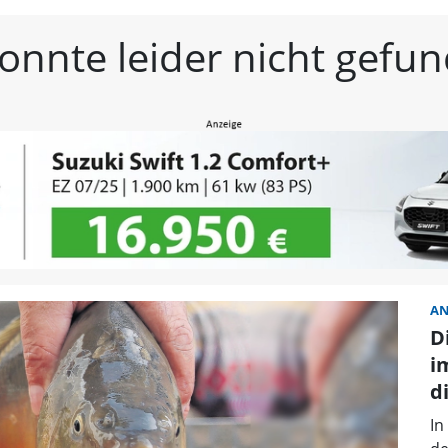
estmittelfranken | Frän
konnte leider nicht gef
A
D
i
d
In