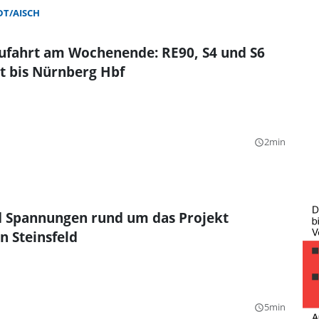
T/AISCH
Zufahrt am Wochenende: RE90, S4 und S6
 bis Nürnberg Hbf
2min
query_builder
 Spannungen rund um das Projekt
n Steinsfeld
5min
query_builder