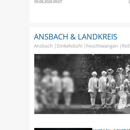
09.08.2026 09:07
quer
ANSBACH & LANDKREIS
Ansbach
Dinkelsbühl
Feuchtwangen
Rot