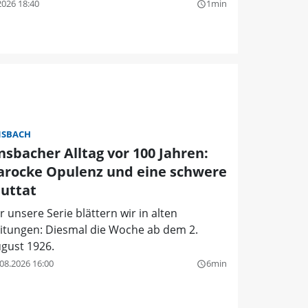
2026 18:40
1min
query_builder
SBACH
nsbacher Alltag vor 100 Jahren:
arocke Opulenz und eine schwere
luttat
r unsere Serie blättern wir in alten
itungen: Diesmal die Woche ab dem 2.
gust 1926.
08.2026 16:00
6min
query_builder