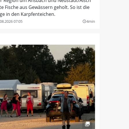
r Region um Ansbach und Neustadt/Aisch
te Fische aus Gewässern geholt. So ist die
ge in den Karpfenteichen.
08.2026 07:05
4min
query_builder