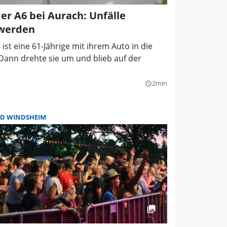
der A6 bei Aurach: Unfälle
 werden
t eine 61-Jährige mit ihrem Auto in die
 Dann drehte sie um und blieb auf der
2min
query_builder
D WINDSHEIM