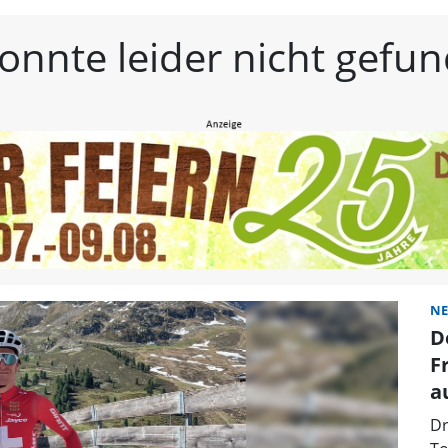
estmittelfranken | Frän
konnte leider nicht gef
NE
D
F
a
Dr