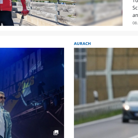
To
Sc
an
08.
AURACH