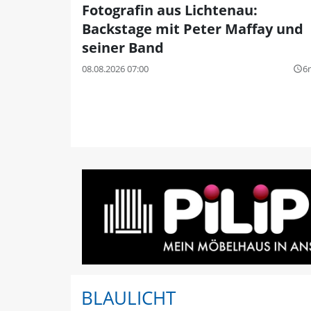
Fotografin aus Lichtenau:
Backstage mit Peter Maffay und
seiner Band
08.08.2026 07:00
6
query_builder
BLAULICHT