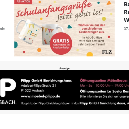
B
R
W
min
07.