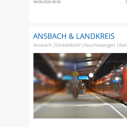
08.08.2026 09:30
quer
ANSBACH & LANDKREIS
Ansbach
Dinkelsbühl
Feuchtwangen
Rot