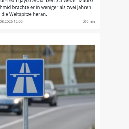
ur-Team Jayco AlUla. Den Schweizer Mauro
hmid brachte er in weniger als zwei Jahren
 die Weltspitze heran.
08.2026 12:00
6min
query_builder