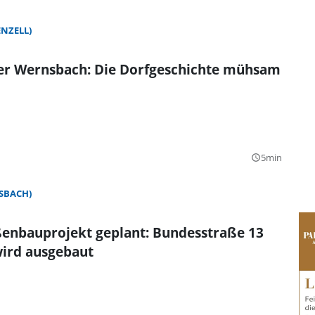
NZELL)
ber Wernsbach: Die Dorfgeschichte mühsam
5min
query_builder
SBACH)
ßenbauprojekt geplant: Bundesstraße 13
wird ausgebaut