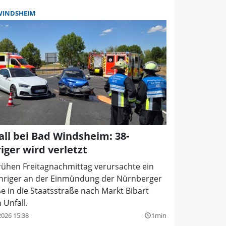
WINDSHEIM
all bei Bad Windsheim: 38-
iger wird verletzt
rühen Freitagnachmittag verursachte ein
ähriger an der Einmündung der Nürnberger
e in die Staatsstraße nach Markt Bibart
 Unfall.
2026 15:38
1min
query_builder