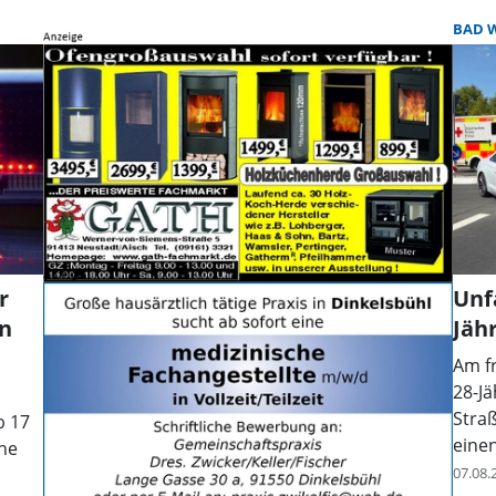
BAD 
r
Unf
en
Jähr
Am f
28-J
Straß
b 17
einen
ine
07.08.