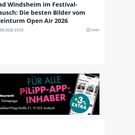
ad Windsheim im Festival-
ausch: Die besten Bilder vom
einturm Open Air 2026
08.2026 23:55
1min
query_builder