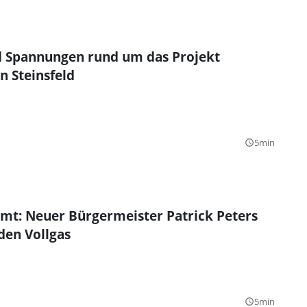
 Spannungen rund um das Projekt
n Steinsfeld
5min
query_builder
mt: Neuer Bürgermeister Patrick Peters
eden Vollgas
5min
query_builder