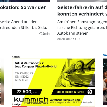
okation: So war der
Geisterfahrerin auf 
konnten verhindert
 zweite Abend auf der
Am frühen Samstagmorgen is
freunden Stiller bis Sido.
falsche Richtung gefahren.
Autobahn stehen.
2min
query_builder
08.08.2026 11:43
BA