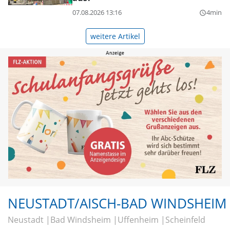
07.08.2026 13:16
4min
query_builder
weitere Artikel
NEUSTADT/AISCH-BAD WINDSHEIM
Neustadt
Bad Windsheim
Uffenheim
Scheinfeld