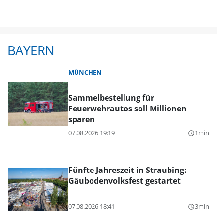
BAYERN
MÜNCHEN
Sammelbestellung für
Feuerwehrautos soll Millionen
sparen
07.08.2026 19:19
1min
query_builder
Fünfte Jahreszeit in Straubing:
Gäubodenvolksfest gestartet
07.08.2026 18:41
3min
query_builder