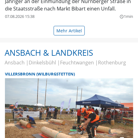
Jähriger an der Einmündung der Nürnberger Straße in
die Staatsstraße nach Markt Bibart einen Unfall.
07.08.2026 15:38
1min
query_builder
Mehr Artikel
ANSBACH & LANDKREIS
Ansbach
Dinkelsbühl
Feuchtwangen
Rothenburg
VILLERSBRONN (WILBURGSTETTEN)