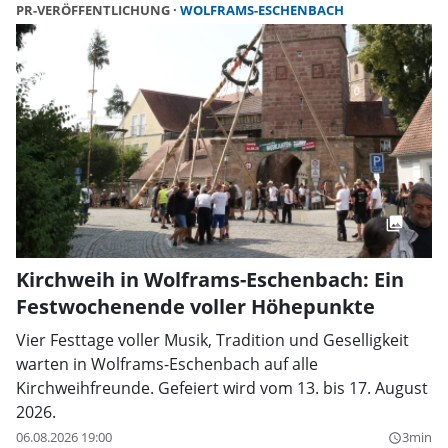
PR-VERÖFFENTLICHUNG
WOLFRAMS-ESCHENBACH
Kirchweih in Wolframs-Eschenbach: Ein
Festwochenende voller Höhepunkte
Vier Festtage voller Musik, Tradition und Geselligkeit
warten in Wolframs-Eschenbach auf alle
Kirchweihfreunde. Gefeiert wird vom 13. bis 17. August
2026.
06.08.2026 19:00
3min
query_builder