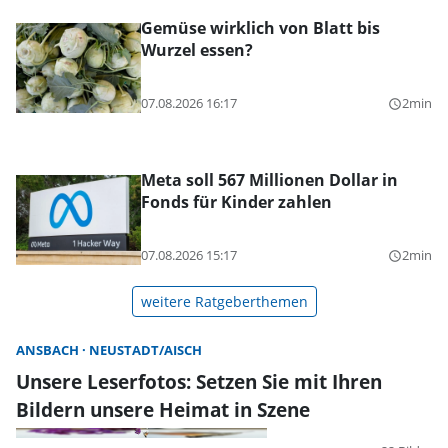
Gemüse wirklich von Blatt bis
Wurzel essen?
07.08.2026 16:17
2min
query_builder
Meta soll 567 Millionen Dollar in
Fonds für Kinder zahlen
07.08.2026 15:17
2min
query_builder
weitere Ratgeberthemen
ANSBACH
NEUSTADT/AISCH
Unsere Leserfotos: Setzen Sie mit Ihren
Bildern unsere Heimat in Szene