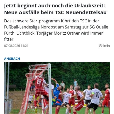
Jetzt beginnt auch noch die Urlaubszeit:
Neue Ausfälle beim TSC Neuendettelsau
Das schwere Startprogramm führt den TSC in der
Fußball-Landesliga Nordost am Samstag zur SG Quelle
Fürth. Lichtblick: Torjäger Moritz Ortner wird immer
fitter.
07.08.2026 11:21
4min
query_builder
ANSBACH