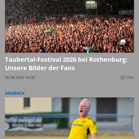
Taubertal-Festival 2026 bei Rothenburg:
Unsere Bilder der Fans
06.08.2026 16:30
1min
query_builder
ANSBACH