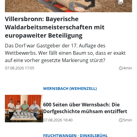
Villersbronn: Bayerische
Waldarbeitsmeisterschaften mit
europaweiter Beteiligung
Das Dorf war Gastgeber der 17. Auflage des
Wettbewerbs. Wer fällt einen Baum so, dass er exakt
auf eine vorher gesetzte Markierung stürzt?
07.08.2026 17:05
4min
query_builder
WERNSBACH (WEIHENZELL)
600 Seiten über Wernsbach: Die
Dorfgeschichte mühsam entziffert
07.08.2026 18:40
5min
query_builder
FEUCHTWANGEN
DINKELSBÜHL