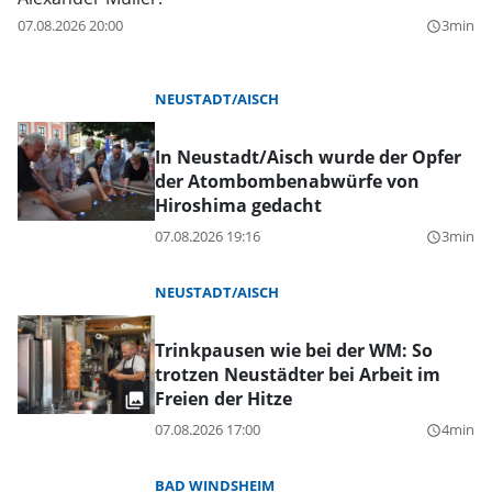
07.08.2026 20:00
3min
query_builder
NEUSTADT/AISCH
In Neustadt/Aisch wurde der Opfer
der Atombombenabwürfe von
Hiroshima gedacht
07.08.2026 19:16
3min
query_builder
NEUSTADT/AISCH
Trinkpausen wie bei der WM: So
trotzen Neustädter bei Arbeit im
Freien der Hitze
07.08.2026 17:00
4min
query_builder
BAD WINDSHEIM