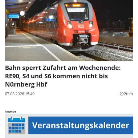
Bahn sperrt Zufahrt am Wochenende:
RE90, S4 und S6 kommen nicht bis
Nürnberg Hbf
07.08.2026 15:49
2min
query_builder