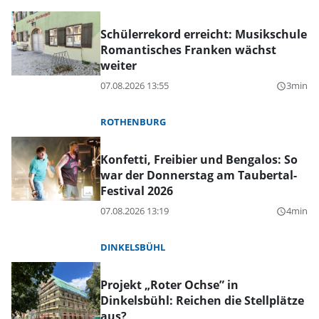
Schülerrekord erreicht: Musikschule
Romantisches Franken wächst
weiter
07.08.2026 13:55
3min
query_builder
ROTHENBURG
Konfetti, Freibier und Bengalos: So
war der Donnerstag am Taubertal-
Festival 2026
07.08.2026 13:19
4min
query_builder
DINKELSBÜHL
Projekt „Roter Ochse” in
Dinkelsbühl: Reichen die Stellplätze
aus?