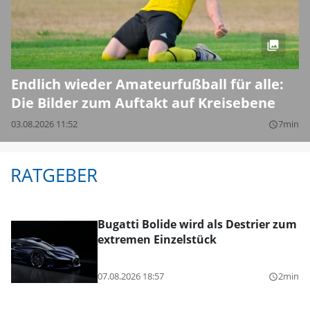
Endlich wieder Amateurfußball für alle:
Die Bilder zum Auftakt auf Kreisebene
03.08.2026 11:52
7min
query_builder
RATGEBER
Bugatti Bolide wird als Destrier zum
extremen Einzelstück
07.08.2026 18:57
2min
query_builder