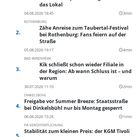
das Lokal
04.08.2026 18:45
3min
query_builder
ROTHENBURG
Zähe Anreise zum Taubertal-Festival
bei Rothenburg: Fans feiern auf der
Straße
05.08.2026 19:17
4min
query_builder
BAD WINDSHEIM
Kik schließt schon wieder Filiale in
der Region: Ab wann Schluss ist – und
warum
30.07.2026 11:10
2min
query_builder
DINKELSBÜHL
Freigabe vor Summer Breeze: Staatsstraße
bei Dinkelsbühl nur bis Montag gesperrt
06.08.2026 15:26
1min
query_builder
PR-VERÖFFENTLICHUNG
Stabilität zum kleinen Preis: der KGM Tivoli