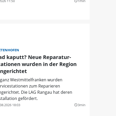
2026 11:50
1min
query_builder
ETENHOFEN
ad kaputt? Neue Reparatur-
tationen wurden in der Region
ingerichtet
 ganz Westmittelfranken wurden
rvicestationen zum Reparieren
ngerichtet. Die LAG Rangau hat deren
stallation gefördert.
08.2026 18:03
3min
query_builder