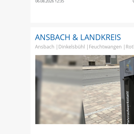
06.08.2026 12:35
quer
ANSBACH & LANDKREIS
Ansbach
Dinkelsbühl
Feuchtwangen
Rot