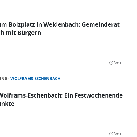
um Bolzplatz in Weidenbach: Gemeinderat
ch mit Bürgern
3min
query_builder
HUNG
WOLFRAMS-ESCHENBACH
 Wolframs-Eschenbach: Ein Festwochenende
unkte
3min
query_builder