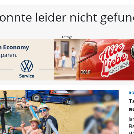
estmittelfranken | Frän
konnte leider nicht gef
R
T
a
Ja
Fi
Ha