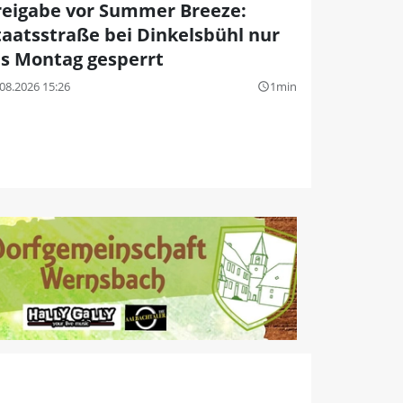
reigabe vor Summer Breeze:
taatsstraße bei Dinkelsbühl nur
is Montag gesperrt
08.2026 15:26
1min
query_builder