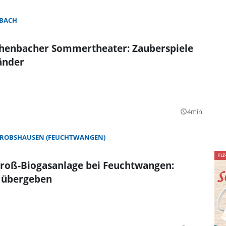
BACH
henbacher Sommertheater: Zauberspiele
änder
4min
query_builder
ROBSHAUSEN (FEUCHTWANGEN)
roß-Biogasanlage bei Feuchtwangen:
 übergeben