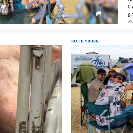
Ca
ge
06.
ROTHENBURG