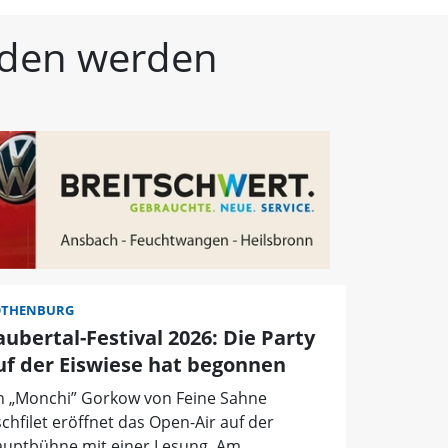
kische Landeszeitung | 
unden werden
OTHENBURG
aubertal-Festival 2026: Die Party
uf der Eiswiese hat begonnen
n „Monchi” Gorkow von Feine Sahne
schfilet eröffnet das Open-Air auf der
uptbühne mit einer Lesung. Am