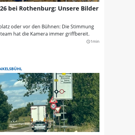
026 bei Rothenburg: Unsere Bilder
tplatz oder vor den Bühnen: Die Stimmung
oteam hat die Kamera immer griffbereit.
1min
query_builder
NKELSBÜHL