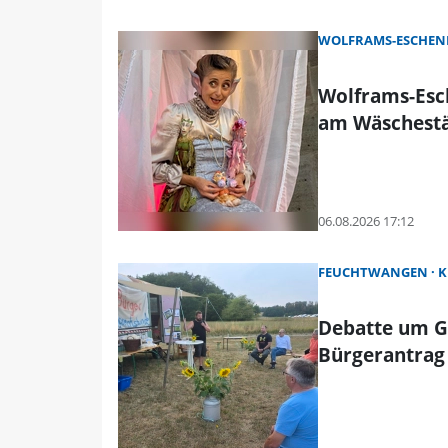
WOLFRAMS-ESCHEN
Wolframs-Esc
am Wäschest
06.08.2026 17:12
FEUCHTWANGEN
K
Debatte um G
Bürgerantrag