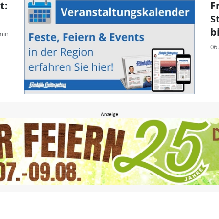
t:
F
S
b
min
06.