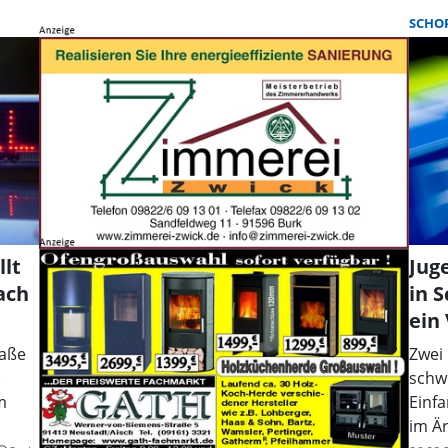
SCHO
lt
Jug
ach
in 
ein
raße
Zwei
.
schw
m
Einfa
im Ä