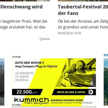
 Illenschwang wird
Taubertal-Festival 2
der Fans
n begehrter Preis. Weil die
Ob bei der Anreise, am Zel
ige erstattet hat, ist das
ist grandios und unser Fot
06.08.2026 16:30
4min
query_builder
DI