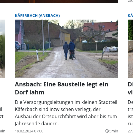
29.
KÄFERBACH (ANSBACH)
KÄ
Ansbach: Eine Baustelle legt ein
D
Dorf lahm
v
Die Versorgungsleitungen im kleinen Stadtteil
De
l
Käferbach sind inzwischen verlegt, der
tr
zt
Ausbau der Ortsdurchfahrt wird aber bis zum
is
Jahresende dauern.
ru
min
19.02.2024 07:00
5min
27.
query_builder