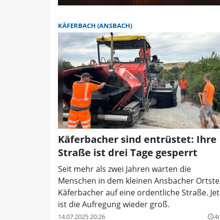
KÄFERBACH (ANSBACH)
Käferbacher sind entrüstet: Ihre
Straße ist drei Tage gesperrt
Seit mehr als zwei Jahren warten die
Menschen in dem kleinen Ansbacher Ortstei
Käferbacher auf eine ordentliche Straße. Jet
ist die Aufregung wieder groß.
14.07.2025 20:26
4
query_builder