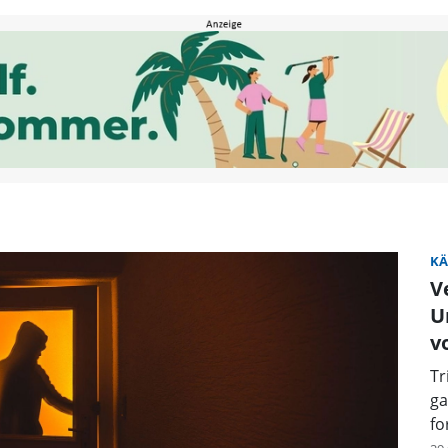
FLZ.de
KÄ
V
U
v
Tr
ga
fo