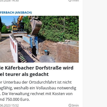
05.2026 14:50
1min
query_builder
FERBACH (ANSBACH)
ie Käferbacher Dorfstraße wird
iel teurer als gedacht
r Unterbau der Ortsdurchfahrt ist nicht
agfähig, weshalb ein Vollausbau notwendig
t. Die Verwaltung rechnet mit Kosten von
nd 750.000 Euro.
06.2023 15:52
3min
query_builder