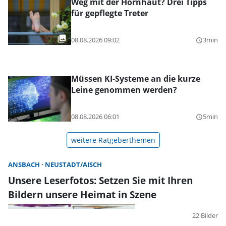
Weg mit der Hornhaut? Drei Tipps
für gepflegte Treter
08.08.2026 09:02
3min
query_builder
Müssen KI-Systeme an die kurze
Leine genommen werden?
08.08.2026 06:01
5min
query_builder
weitere Ratgeberthemen
ANSBACH
NEUSTADT/AISCH
Unsere Leserfotos: Setzen Sie mit Ihren
Bildern unsere Heimat in Szene
22 Bilder