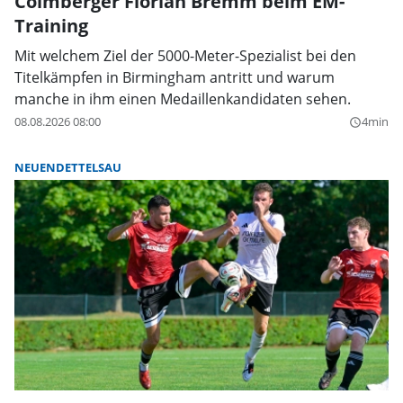
Colmberger Florian Bremm beim EM-
Training
Mit welchem Ziel der 5000-Meter-Spezialist bei den
Titelkämpfen in Birmingham antritt und warum
manche in ihm einen Medaillenkandidaten sehen.
08.08.2026 08:00
4min
query_builder
NEUENDETTELSAU