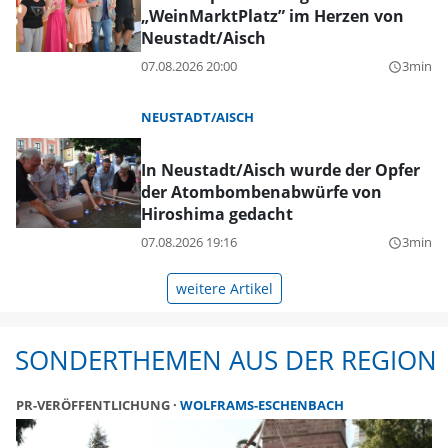
„WeinMarktPlatz” im Herzen von
Neustadt/Aisch
07.08.2026 20:00
3min
query_builder
NEUSTADT/AISCH
In Neustadt/Aisch wurde der Opfer
der Atombombenabwürfe von
Hiroshima gedacht
07.08.2026 19:16
3min
query_builder
weitere Artikel
SONDERTHEMEN AUS DER REGION
PR-VERÖFFENTLICHUNG
WOLFRAMS-ESCHENBACH