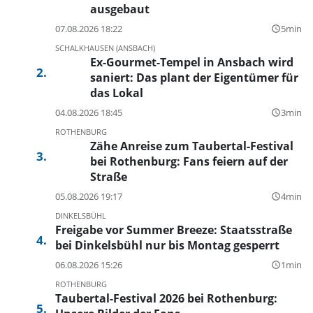
ausgebaut
07.08.2026 18:22
5min
query_builder
SCHALKHAUSEN (ANSBACH)
Ex-Gourmet-Tempel in Ansbach wird
saniert: Das plant der Eigentümer für
das Lokal
04.08.2026 18:45
3min
query_builder
ROTHENBURG
Zähe Anreise zum Taubertal-Festival
bei Rothenburg: Fans feiern auf der
Straße
05.08.2026 19:17
4min
query_builder
DINKELSBÜHL
Freigabe vor Summer Breeze: Staatsstraße
bei Dinkelsbühl nur bis Montag gesperrt
06.08.2026 15:26
1min
query_builder
ROTHENBURG
Taubertal-Festival 2026 bei Rothenburg: