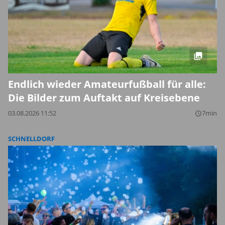
Endlich wieder Amateurfußball für alle:
Die Bilder zum Auftakt auf Kreisebene
03.08.2026 11:52
7min
query_builder
SCHNELLDORF