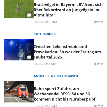
Brachvögel in Bayern: LBV freut sich
über Rekordzahl an Jungvögeln im
Altmühltal
08.08.2026 19:00
5min
query_builder
ROTHENBURG
Zwischen Lebensfreude und
Provokation: So war der Freitag am
Taubertal 2026
08.08.2026 14:01
3min
query_builder
ANSBACH
NEUSTADT/AISCH
Bahn sperrt Zufahrt am
Wochenende: RE90, S4 und S6
kommen nicht bis Nürnberg Hbf
07.08.2026 15:49
2min
query_builder