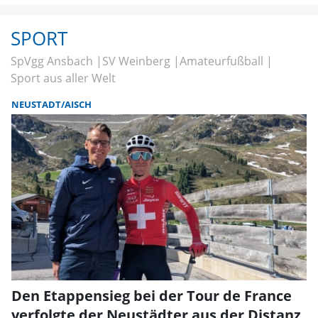
SPORT
SpVgg Ansbach
SV Weinberg
Amateurfußball
Sport aus aller Welt
NEUSTADT/AISCH
Den Etappensieg bei der Tour de France
verfolgte der Neustädter aus der Distanz