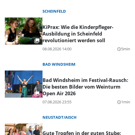
SCHEINFELD
KiPrax: Wie die Kinderpfleger-
Ausbildung in Scheinfeld
revolutioniert werden soll
08.08.2026 14:00
5min
query_builder
BAD WINDSHEIM
Bad Windsheim im Festival-Rausch:
Die besten Bilder vom Weinturm
Open Air 2026
07.08.2026 23:55
1min
query_builder
NEUSTADT/AISCH
Gute Tropfen in der guten Stube: