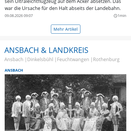
sein Ultraleichtflugzeug auf dem Acker absetzen. Das
war die Ursache für den Halt abseits der Landebahn.
09.08.2026 09:07
1min
query_builder
Mehr Artikel
ANSBACH & LANDKREIS
Ansbach
Dinkelsbühl
Feuchtwangen
Rothenburg
ANSBACH