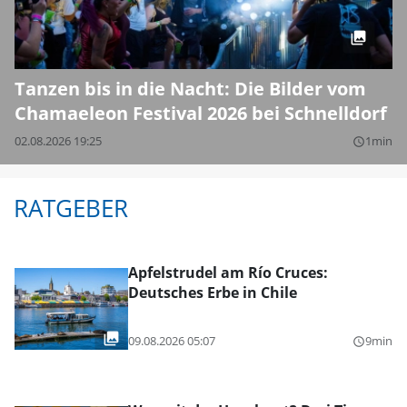
Tanzen bis in die Nacht: Die Bilder vom
Chamaeleon Festival 2026 bei Schnelldorf
02.08.2026 19:25
1min
query_builder
RATGEBER
Apfelstrudel am Río Cruces:
Deutsches Erbe in Chile
09.08.2026 05:07
9min
query_builder