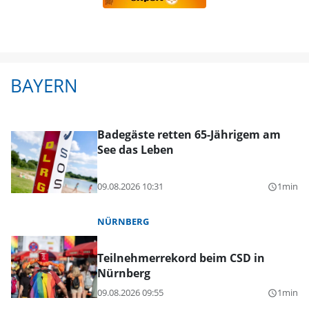
BAYERN
Badegäste retten 65-Jährigem am
See das Leben
09.08.2026 10:31
1min
query_builder
NÜRNBERG
Teilnehmerrekord beim CSD in
Nürnberg
09.08.2026 09:55
1min
query_builder