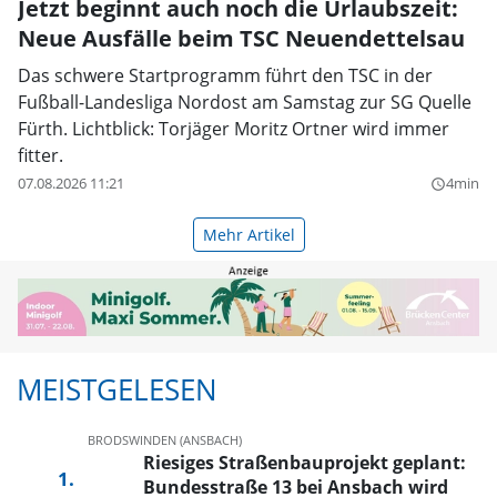
Jetzt beginnt auch noch die Urlaubszeit:
Neue Ausfälle beim TSC Neuendettelsau
Das schwere Startprogramm führt den TSC in der
Fußball-Landesliga Nordost am Samstag zur SG Quelle
Fürth. Lichtblick: Torjäger Moritz Ortner wird immer
fitter.
07.08.2026 11:21
4min
query_builder
Mehr Artikel
MEISTGELESEN
BRODSWINDEN (ANSBACH)
Riesiges Straßenbauprojekt geplant:
Bundesstraße 13 bei Ansbach wird