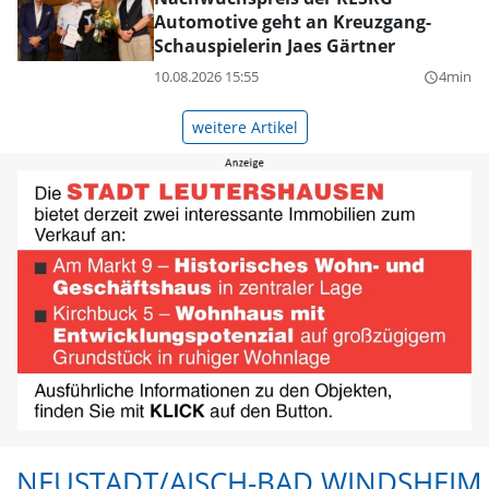
Automotive geht an Kreuzgang-
Schauspielerin Jaes Gärtner
10.08.2026 15:55
4min
query_builder
weitere Artikel
NEUSTADT/AISCH-BAD WINDSHEIM