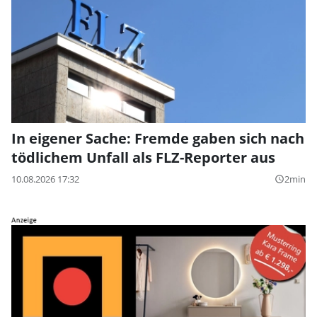
In eigener Sache: Fremde gaben sich nach
tödlichem Unfall als FLZ-Reporter aus
10.08.2026 17:32
2min
query_builder