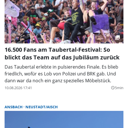
16.500 Fans am Taubertal-Festival: So
blickt das Team auf das Jubiläum zurück
Das Taubertal erlebte in pulsierendes Finale. Es blieb
friedlich, wofür es Lob von Polizei und BRK gab. Und
dann war da noch ein ganz spezielles Möbelstück.
10.08.2026 17:41
5min
query_builder
ANSBACH
NEUSTADT/AISCH