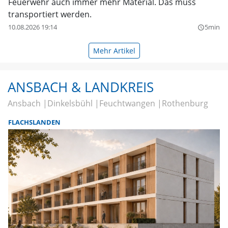
Feuerwehr auch immer mehr Material. Das muss
transportiert werden.
10.08.2026 19:14
5min
query_builder
Mehr Artikel
ANSBACH & LANDKREIS
Ansbach
Dinkelsbühl
Feuchtwangen
Rothenburg
FLACHSLANDEN