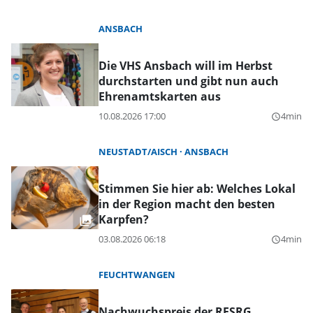
ANSBACH
Die VHS Ansbach will im Herbst
durchstarten und gibt nun auch
Ehrenamtskarten aus
10.08.2026 17:00
4min
query_builder
NEUSTADT/AISCH
ANSBACH
Stimmen Sie hier ab: Welches Lokal
in der Region macht den besten
Karpfen?
03.08.2026 06:18
4min
query_builder
FEUCHTWANGEN
Nachwuchspreis der RESRG