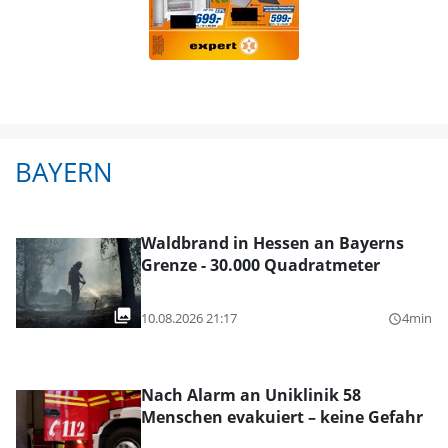
BAYERN
Waldbrand in Hessen an Bayerns
Grenze - 30.000 Quadratmeter
10.08.2026 21:17
4min
query_builder
Nach Alarm an Uniklinik 58
Menschen evakuiert – keine Gefahr