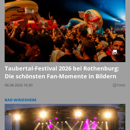
Taubertal-Festival 2026 bei Rothenburg:
Die schönsten Fan-Momente in Bildern
06.08.2026 16:30
1min
query_builder
BAD WINDSHEIM