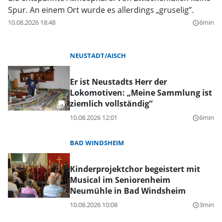
Spur. An einem Ort wurde es allerdings „gruselig”.
10.08.2026 18:48
6min
query_builder
NEUSTADT/AISCH
Er ist Neustadts Herr der
Lokomotiven: „Meine Sammlung ist
ziemlich vollständig”
10.08.2026 12:01
6min
query_builder
BAD WINDSHEIM
Kinderprojektchor begeistert mit
Musical im Seniorenheim
Neumühle in Bad Windsheim
10.08.2026 10:08
3min
query_builder