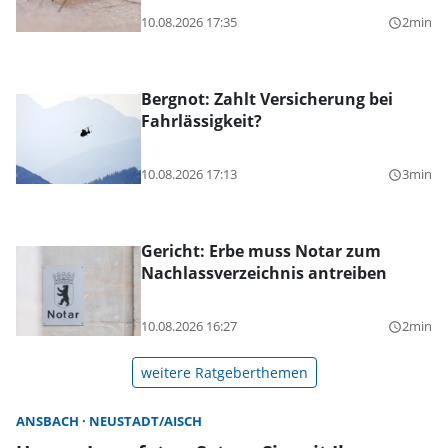
10.08.2026 17:35
2min
query_builder
Bergnot: Zahlt Versicherung bei
Fahrlässigkeit?
10.08.2026 17:13
3min
query_builder
Gericht: Erbe muss Notar zum
Nachlassverzeichnis antreiben
10.08.2026 16:27
2min
query_builder
weitere Ratgeberthemen
ANSBACH
NEUSTADT/AISCH