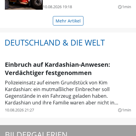
10.08.2026 19:18
1min
query_builder
Mehr Artikel
DEUTSCHLAND & DIE WELT
Einbruch auf Kardashian-Anwesen:
Verdächtiger festgenommen
Polizeieinsatz auf einem Grundstück von Kim
Kardashian: ein mutmaßlicher Einbrecher soll
Gegenstände in ein Fahrzeug geladen haben.
Kardashian und ihre Familie waren aber nicht in
Gefahr.
10.08.2026 21:27
1min
query_builder
BILDERGALERIEN