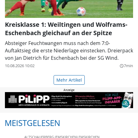
Kreisklasse 1: Weiltingen und Wolframs-
Eschenbach gleichauf an der Spitze
Absteiger Feuchtwangen muss nach dem 7:0-
Auftaktsieg die erste Niederlage einstecken. Dreierpack
von Jan Dietrich für Eschenbach bei der SG Wind.
10.08.2026 10:02
7min
query_builder
Mehr Artikel
MEISTGELESEN
ALTSCHAUERBERG (EMSKIRCHEN)
EMSKIRCHEN