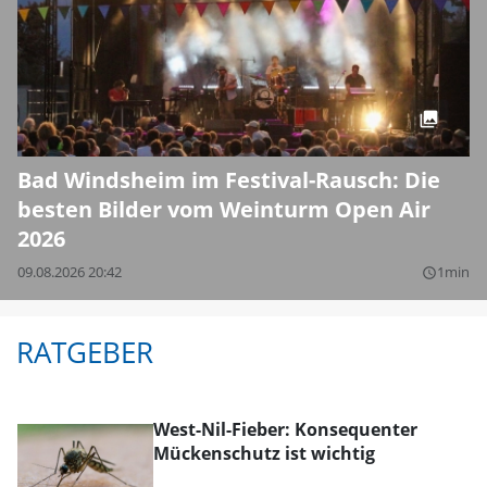
Bad Windsheim im Festival-Rausch: Die
besten Bilder vom Weinturm Open Air
2026
09.08.2026 20:42
1min
query_builder
RATGEBER
West-Nil-Fieber: Konsequenter
Mückenschutz ist wichtig