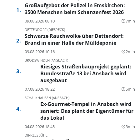
Großaufgebot der Polizei in Emskirchen:
3500 Menschen beim Schanzenfest 2026
09.08.2026 08:10
7min
query_builder
DETTENDORF (DIESPECK)
Schwarze Rauchwolke über Dettendorf:
Brand in einer Halle der Mülldeponie
09.08.2026 10:16
2min
query_builder
BRODSWINDEN (ANSBACH)
Riesiges Straßenbauprojekt geplant:
Bundesstraße 13 bei Ansbach wird
ausgebaut
07.08.2026 18:22
5min
query_builder
SCHALKHAUSEN (ANSBACH)
Ex-Gourmet-Tempel in Ansbach wird
saniert: Das plant der Eigentümer für
das Lokal
04.08.2026 18:45
3min
query_builder
DINKELSBÜHL