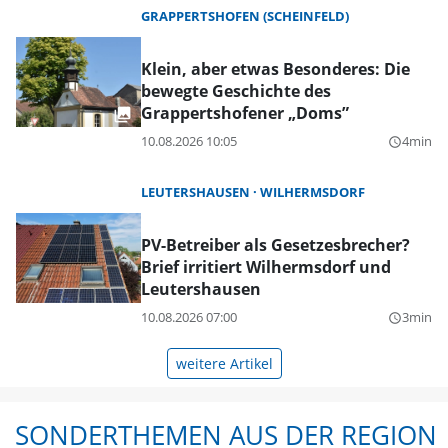
GRAPPERTSHOFEN (SCHEINFELD)
Klein, aber etwas Besonderes: Die
bewegte Geschichte des
Grappertshofener „Doms”
10.08.2026 10:05
4min
query_builder
LEUTERSHAUSEN
WILHERMSDORF
PV-Betreiber als Gesetzesbrecher?
Brief irritiert Wilhermsdorf und
Leutershausen
10.08.2026 07:00
3min
query_builder
weitere Artikel
SONDERTHEMEN AUS DER REGION