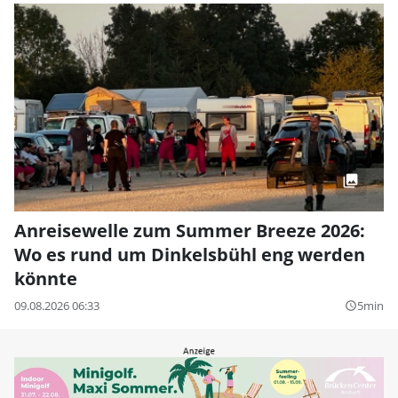
Anreisewelle zum Summer Breeze 2026:
Wo es rund um Dinkelsbühl eng werden
könnte
09.08.2026 06:33
5min
query_builder