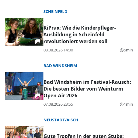
SCHEINFELD
KiPrax: Wie die Kinderpfleger-
Ausbildung in Scheinfeld
revolutioniert werden soll
08.08.2026 14:00
5min
query_builder
BAD WINDSHEIM
Bad Windsheim im Festival-Rausch:
Die besten Bilder vom Weinturm
Open Air 2026
07.08.2026 23:55
1min
query_builder
NEUSTADT/AISCH
Gute Tropfen in der guten Stube: