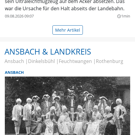
sein Ultraleichtflugzeug auf dem Acker absetzen. Das
war die Ursache für den Halt abseits der Landebahn.
09.08.2026 09:07
1min
query_builder
Mehr Artikel
ANSBACH & LANDKREIS
Ansbach
Dinkelsbühl
Feuchtwangen
Rothenburg
ANSBACH