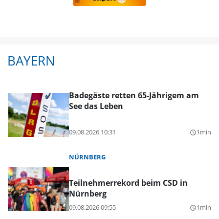
BAYERN
Badegäste retten 65-Jährigem am
See das Leben
09.08.2026 10:31
1min
query_builder
NÜRNBERG
Teilnehmerrekord beim CSD in
Nürnberg
09.08.2026 09:55
1min
query_builder