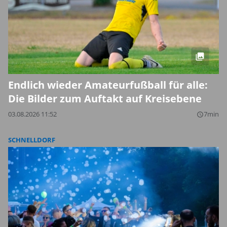
Endlich wieder Amateurfußball für alle:
Die Bilder zum Auftakt auf Kreisebene
03.08.2026 11:52
7min
query_builder
SCHNELLDORF