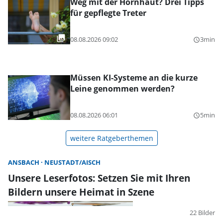
Weg mit der Hornhaut? Drei Tipps
für gepflegte Treter
08.08.2026 09:02
3min
query_builder
Müssen KI-Systeme an die kurze
Leine genommen werden?
08.08.2026 06:01
5min
query_builder
weitere Ratgeberthemen
ANSBACH
NEUSTADT/AISCH
Unsere Leserfotos: Setzen Sie mit Ihren
Bildern unsere Heimat in Szene
22 Bilder