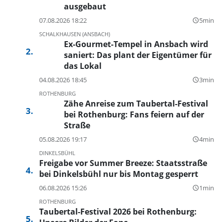
ausgebaut
07.08.2026 18:22
5min
query_builder
SCHALKHAUSEN (ANSBACH)
Ex-Gourmet-Tempel in Ansbach wird
saniert: Das plant der Eigentümer für
das Lokal
04.08.2026 18:45
3min
query_builder
ROTHENBURG
Zähe Anreise zum Taubertal-Festival
bei Rothenburg: Fans feiern auf der
Straße
05.08.2026 19:17
4min
query_builder
DINKELSBÜHL
Freigabe vor Summer Breeze: Staatsstraße
bei Dinkelsbühl nur bis Montag gesperrt
06.08.2026 15:26
1min
query_builder
ROTHENBURG
Taubertal-Festival 2026 bei Rothenburg: