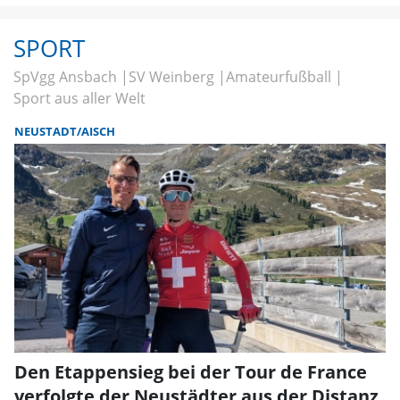
SPORT
SpVgg Ansbach
SV Weinberg
Amateurfußball
Sport aus aller Welt
NEUSTADT/AISCH
Den Etappensieg bei der Tour de France
verfolgte der Neustädter aus der Distanz