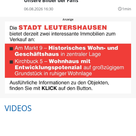
Unsere Bilder der Fans
06.08.2026 16:30
1min
query_builder
VIDEOS