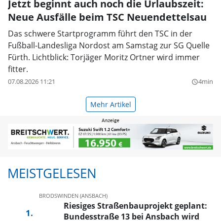
Jetzt beginnt auch noch die Urlaubszeit:
Neue Ausfälle beim TSC Neuendettelsau
Das schwere Startprogramm führt den TSC in der
Fußball-Landesliga Nordost am Samstag zur SG Quelle
Fürth. Lichtblick: Torjäger Moritz Ortner wird immer
fitter.
07.08.2026 11:21
4min
query_builder
Mehr Artikel
MEISTGELESEN
BRODSWINDEN (ANSBACH)
Riesiges Straßenbauprojekt geplant:
Bundesstraße 13 bei Ansbach wird