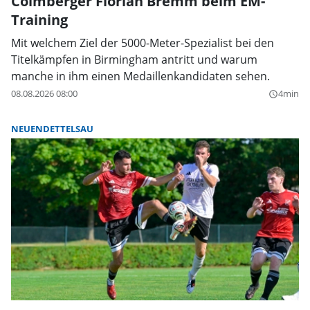
Colmberger Florian Bremm beim EM-
Training
Mit welchem Ziel der 5000-Meter-Spezialist bei den
Titelkämpfen in Birmingham antritt und warum
manche in ihm einen Medaillenkandidaten sehen.
08.08.2026 08:00
4min
query_builder
NEUENDETTELSAU