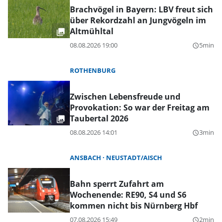
Brachvögel in Bayern: LBV freut sich
über Rekordzahl an Jungvögeln im
Altmühltal
08.08.2026 19:00
5min
query_builder
ROTHENBURG
Zwischen Lebensfreude und
Provokation: So war der Freitag am
Taubertal 2026
08.08.2026 14:01
3min
query_builder
ANSBACH
NEUSTADT/AISCH
Bahn sperrt Zufahrt am
Wochenende: RE90, S4 und S6
kommen nicht bis Nürnberg Hbf
07.08.2026 15:49
2min
query_builder