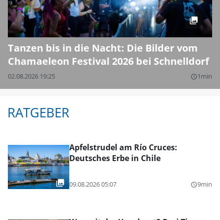
Tanzen bis in die Nacht: Die Bilder vom
Chamaeleon Festival 2026 bei Schnelldorf
02.08.2026 19:25
1min
query_builder
RATGEBER
Apfelstrudel am Río Cruces:
Deutsches Erbe in Chile
09.08.2026 05:07
9min
query_builder