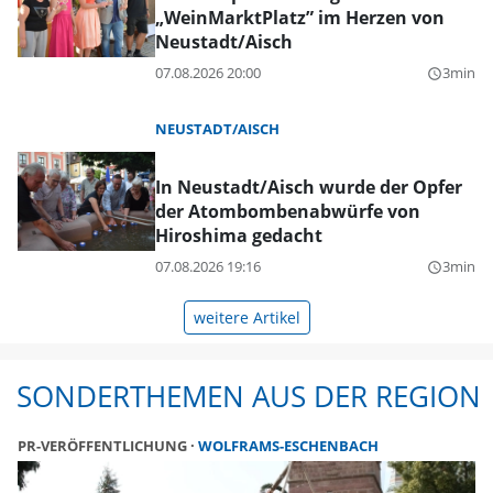
„WeinMarktPlatz” im Herzen von
Neustadt/Aisch
07.08.2026 20:00
3min
query_builder
NEUSTADT/AISCH
In Neustadt/Aisch wurde der Opfer
der Atombombenabwürfe von
Hiroshima gedacht
07.08.2026 19:16
3min
query_builder
weitere Artikel
SONDERTHEMEN AUS DER REGION
PR-VERÖFFENTLICHUNG
WOLFRAMS-ESCHENBACH