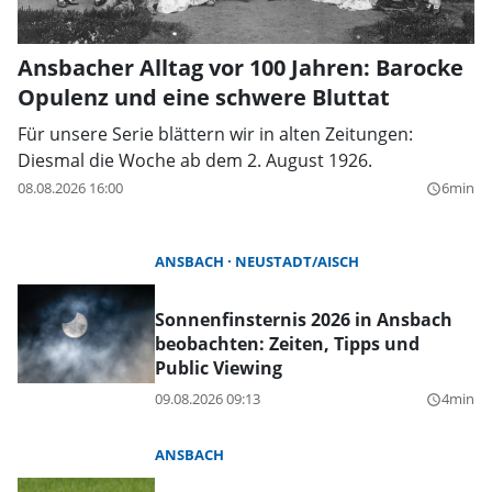
Ansbacher Alltag vor 100 Jahren: Barocke
Opulenz und eine schwere Bluttat
Für unsere Serie blättern wir in alten Zeitungen:
Diesmal die Woche ab dem 2. August 1926.
08.08.2026 16:00
6min
query_builder
ANSBACH
NEUSTADT/AISCH
Sonnenfinsternis 2026 in Ansbach
beobachten: Zeiten, Tipps und
Public Viewing
09.08.2026 09:13
4min
query_builder
ANSBACH