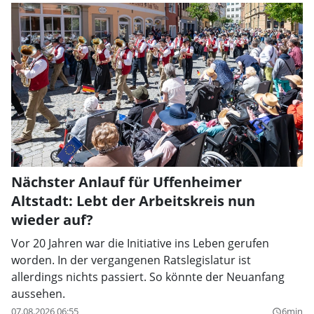
Nächster Anlauf für Uffenheimer
Altstadt: Lebt der Arbeitskreis nun
wieder auf?
Vor 20 Jahren war die Initiative ins Leben gerufen
worden. In der vergangenen Ratslegislatur ist
allerdings nichts passiert. So könnte der Neuanfang
aussehen.
07.08.2026 06:55
6min
query_builder