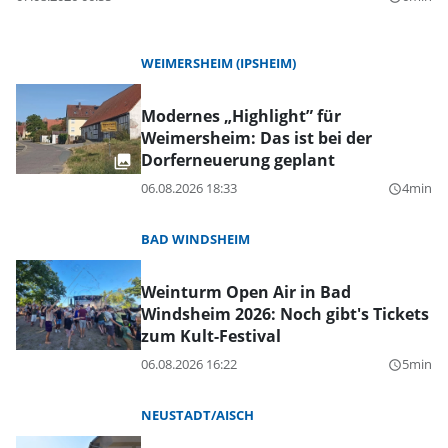
WEIMERSHEIM (IPSHEIM)
Modernes „Highlight” für
Weimersheim: Das ist bei der
Dorferneuerung geplant
06.08.2026 18:33
4min
query_builder
BAD WINDSHEIM
Weinturm Open Air in Bad
Windsheim 2026: Noch gibt's Tickets
zum Kult-Festival
06.08.2026 16:22
5min
query_builder
NEUSTADT/AISCH