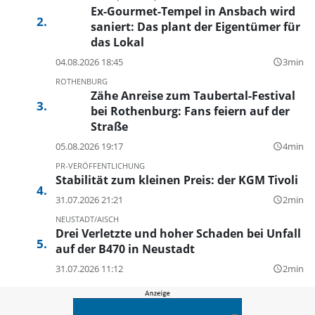
Ex-Gourmet-Tempel in Ansbach wird
saniert: Das plant der Eigentümer für
das Lokal
04.08.2026 18:45
3min
query_builder
ROTHENBURG
Zähe Anreise zum Taubertal-Festival
bei Rothenburg: Fans feiern auf der
Straße
05.08.2026 19:17
4min
query_builder
PR-VERÖFFENTLICHUNG
Stabilität zum kleinen Preis: der KGM Tivoli
31.07.2026 21:21
2min
query_builder
NEUSTADT/AISCH
Drei Verletzte und hoher Schaden bei Unfall
auf der B470 in Neustadt
31.07.2026 11:12
2min
query_builder