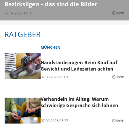
Bezirksligen – das sind die Bilder
27.07.2026 11:36
8min
query_builder
RATGEBER
MÜNCHEN
Handstaubsauger: Beim Kauf auf
Gewicht und Ladezeiten achten
07.08.2026 06:01
3min
query_builder
Verhandeln im Alltag: Warum
schwierige Gespräche sich lohnen
07.08.2026 05:37
6min
query_builder