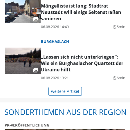
Mängelliste ist lang: Stadtrat
Neustadt will einige Seitenstraßen
sanieren
06.08.2026 14:49
5min
query_builder
BURGHASLACH
„Lassen sich nicht unterkriegen”:
Wie ein Burghaslacher Quartett der
Ukraine hilft
06.08.2026 13:21
6min
query_builder
weitere Artikel
SONDERTHEMEN AUS DER REGION
PR-VERÖFFENTLICHUNG