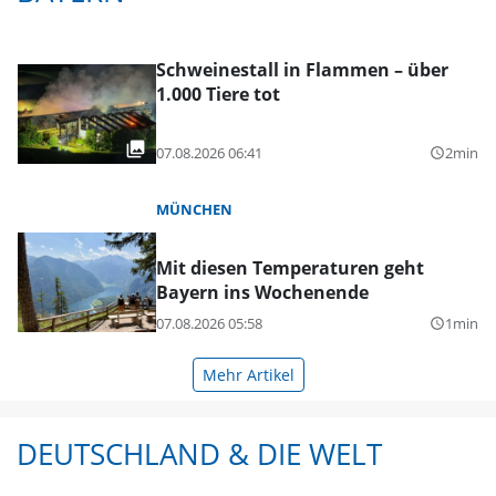
Schweinestall in Flammen – über
1.000 Tiere tot
07.08.2026 06:41
2min
query_builder
MÜNCHEN
Mit diesen Temperaturen geht
Bayern ins Wochenende
07.08.2026 05:58
1min
query_builder
Mehr Artikel
DEUTSCHLAND & DIE WELT