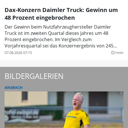
Dax-Konzern Daimler Truck: Gewinn um
48 Prozent eingebrochen
Der Gewinn beim Nutzfahrzeughersteller Daimler
Truck ist im zweiten Quartal dieses Jahres um 48
Prozent eingebrochen. Im Vergleich zum
Vorjahresquartal sei das Konzernergebnis von 245
Millionen Euro auf 128 Millionen Euro gesunken, teilte
07.08.2026 07:15
1min
query_builder
der Dax-Konzern aus Leinfelden-Echterdingen bei
Stuttgart mit.
BILDERGALERIEN
ANSBACH