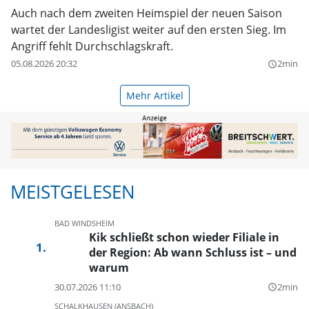
Auch nach dem zweiten Heimspiel der neuen Saison
wartet der Landesligist weiter auf den ersten Sieg. Im
Angriff fehlt Durchschlagskraft.
05.08.2026 20:32
2min
query_builder
Mehr Artikel
MEISTGELESEN
BAD WINDSHEIM
Kik schließt schon wieder Filiale in
der Region: Ab wann Schluss ist – und
warum
30.07.2026 11:10
2min
query_builder
SCHALKHAUSEN (ANSBACH)