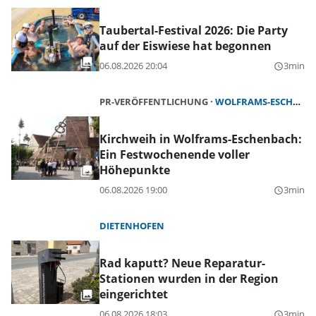
Taubertal-Festival 2026: Die Party
auf der Eiswiese hat begonnen
06.08.2026 20:04
3min
query_builder
PR-VERÖFFENTLICHUNG
WOLFRAMS-ESCHENBACH
Kirchweih in Wolframs-Eschenbach:
Ein Festwochenende voller
Höhepunkte
06.08.2026 19:00
3min
query_builder
DIETENHOFEN
Rad kaputt? Neue Reparatur-
Stationen wurden in der Region
eingerichtet
06.08.2026 18:03
3min
query_builder