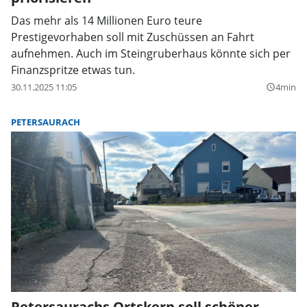
Das mehr als 14 Millionen Euro teure
Prestigevorhaben soll mit Zuschüssen an Fahrt
aufnehmen. Auch im Steingruberhaus könnte sich per
Finanzspritze etwas tun.
30.11.2025 11:05
4min
query_builder
PETERSAURACH
Petersaurachs Ortskern soll schöner