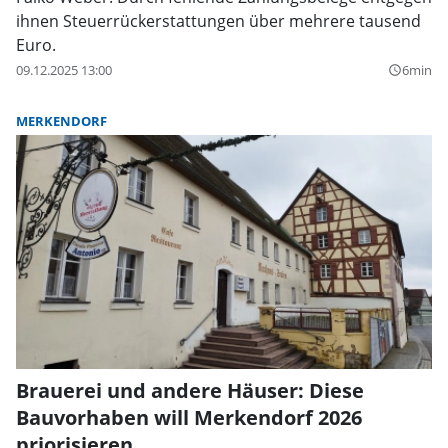
ihnen Steuerrückerstattungen über mehrere tausend
Euro.
09.12.2025 13:00
6min
query_builder
MERKENDORF
Brauerei und andere Häuser: Diese
Bauvorhaben will Merkendorf 2026
priorisieren