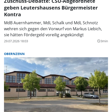
Zuschuss-Debatte: CSU-Abgeordnete
geben Leutershausens Bürgermeister
Kontra
MdB Auernhammer, MdL Schalk und MdL Schnotz
wehren sich gegen den Vorwurf von Markus Liebich,
sie hätten Fördergeld voreilig angekündigt
29.07.2026 18:03
3min
query_builder
OBERNZENN