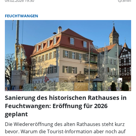
09.02.2026 19:30
3min
query_builder
FEUCHTWANGEN
Sanierung des historischen Rathauses in
Feuchtwangen: Eröffnung für 2026
geplant
Die Wiedereröffnung des alten Rathauses steht kurz
bevor. Warum die Tourist-Information aber noch auf