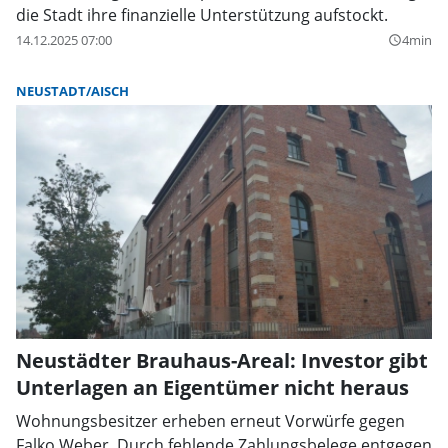
die Stadt ihre finanzielle Unterstützung aufstockt.
14.12.2025 07:00
4min
query_builder
NEUSTADT/AISCH
Neustädter Brauhaus-Areal: Investor gibt
Unterlagen an Eigentümer nicht heraus
Wohnungsbesitzer erheben erneut Vorwürfe gegen
Falko Weber. Durch fehlende Zahlungsbelege entgegen