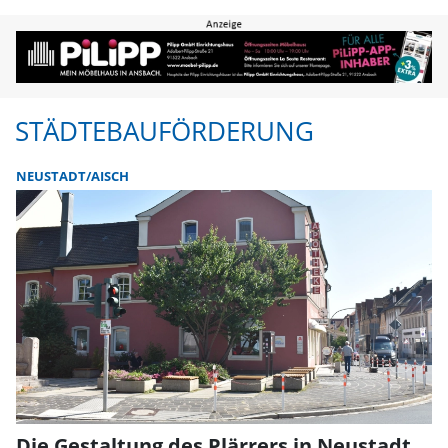
Städtebauförderung | FLZ.de
STÄDTEBAUFÖRDERUNG
NEUSTADT/AISCH
Die Gestaltung des Plärrers in Neustadt