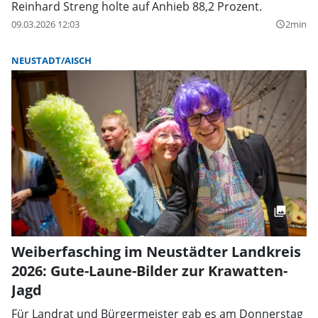
Reinhard Streng holte auf Anhieb 88,2 Prozent.
09.03.2026 12:03
2min
query_builder
NEUSTADT/AISCH
Weiberfasching im Neustädter Landkreis
2026: Gute-Laune-Bilder zur Krawatten-
Jagd
Für Landrat und Bürgermeister gab es am Donnerstag