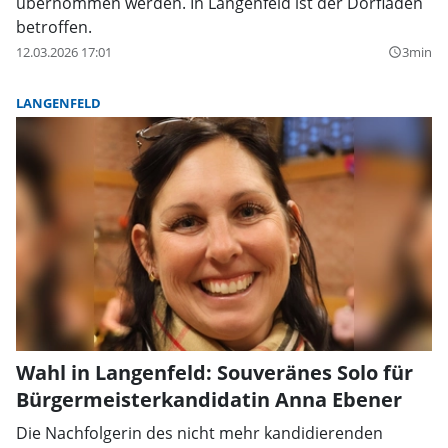
übernommen werden. In Langenfeld ist der Dorfladen
betroffen.
12.03.2026 17:01
3min
query_builder
LANGENFELD
Wahl in Langenfeld: Souveränes Solo für
Bürgermeisterkandidatin Anna Ebener
Die Nachfolgerin des nicht mehr kandidierenden