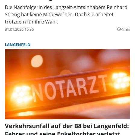
Die Nachfolgerin des Langzeit-Amtsinhabers Reinhard
Streng hat keine Mitbewerber. Doch sie arbeitet
trotzdem für ihre Wahl.
31.01.2026 16:36
4min
query_builder
LANGENFELD
Verkehrsunfall auf der B8 bei Langenfeld:
Fahrer und seine Enkeltochter verletzt