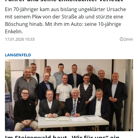
Ein 70-Jähriger kam aus bislang ungeklärter Ursache
mit seinem Pkw von der Straße ab und stürzte eine
Böschung hinab. Mit ihm im Auto: seine 10-jährige
Enkelin.
17.01.2026 10:33
2min
query_builder
LANGENFELD
Im Steigerwald baut „Wir für uns” ein