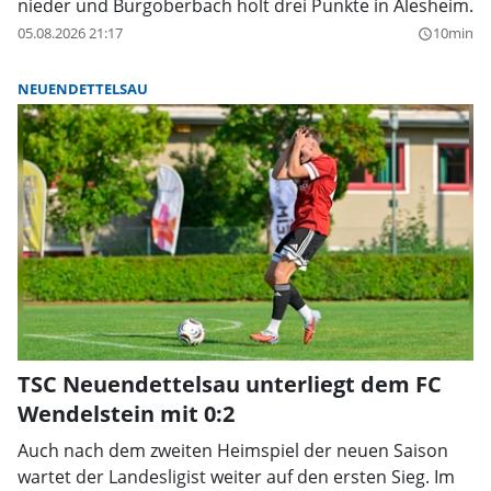
nieder und Burgoberbach holt drei Punkte in Alesheim.
05.08.2026 21:17
10min
query_builder
NEUENDETTELSAU
TSC Neuendettelsau unterliegt dem FC
Wendelstein mit 0:2
Auch nach dem zweiten Heimspiel der neuen Saison
wartet der Landesligist weiter auf den ersten Sieg. Im