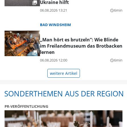
Ukraine hilft
06.08.2026 13:21
6min
query_builder
BAD WINDSHEIM
„Man hört es brutzeln”: Wie Blinde
im Freilandmuseum das Brotbacken
lernen
06.08.2026 12:00
6min
query_builder
weitere Artikel
SONDERTHEMEN AUS DER REGION
PR-VERÖFFENTLICHUNG