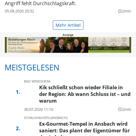
Angriff fehlt Durchschlagskraft.
05.08.2026 20:32
2min
query_builder
Mehr Artikel
MEISTGELESEN
BAD WINDSHEIM
Kik schließt schon wieder Filiale in
der Region: Ab wann Schluss ist – und
warum
30.07.2026 11:10
2min
query_builder
SCHALKHAUSEN (ANSBACH)
Ex-Gourmet-Tempel in Ansbach wird
saniert: Das plant der Eigentümer für