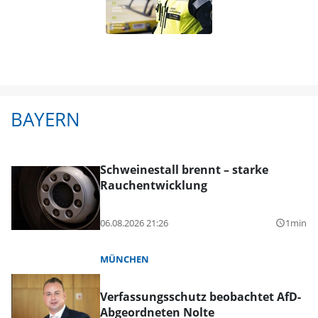
BAYERN
Schweinestall brennt – starke
Rauchentwicklung
06.08.2026 21:26
1min
query_builder
MÜNCHEN
Verfassungsschutz beobachtet AfD-
Abgeordneten Nolte