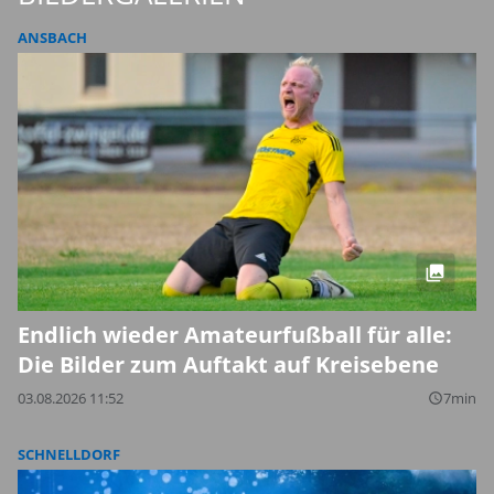
ANSBACH
Endlich wieder Amateurfußball für alle:
Die Bilder zum Auftakt auf Kreisebene
03.08.2026 11:52
7min
query_builder
SCHNELLDORF