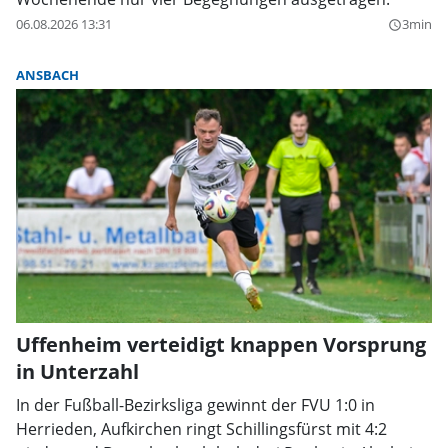
06.08.2026 13:31
3min
query_builder
ANSBACH
Uffenheim verteidigt knappen Vorsprung
in Unterzahl
In der Fußball-Bezirksliga gewinnt der FVU 1:0 in
Herrieden, Aufkirchen ringt Schillingsfürst mit 4:2