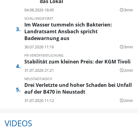
das Lokal
04.08.2026 18:45
3min
query_builder
SCHILLINGSFÜRST
Im Wasser tummeln sich Bakterien:
Landratsamt Ansbach spricht
Badewarnung aus
30.07.2026 11:16
3min
query_builder
PR-VERÖFFENTLICHUNG
Stabilität zum kleinen Preis: der KGM Tivoli
31.07.2026 21:21
2min
query_builder
NEUSTADT/AISCH
Drei Verletzte und hoher Schaden bei Unfall
auf der B470 in Neustadt
31.07.2026 11:12
2min
query_builder
VIDEOS