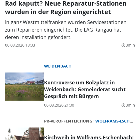
Rad kaputt? Neue Reparatur-Stationen
wurden in der Region eingerichtet
In ganz Westmittelfranken wurden Servicestationen
zum Reparieren eingerichtet. Die LAG Rangau hat
deren Installation gefördert.
06.08.2026 18:03
3min
query_builder
WEIDENBACH
Kontroverse um Bolzplatz in
Weidenbach: Gemeinderat sucht
Gespräch mit Bürgern
06.08.2026 21:00
3min
query_builder
PR-VERÖFFENTLICHUNG
WOLFRAMS-ESCHENBACH
Kirchweih in Wolframs-Eschenbach: