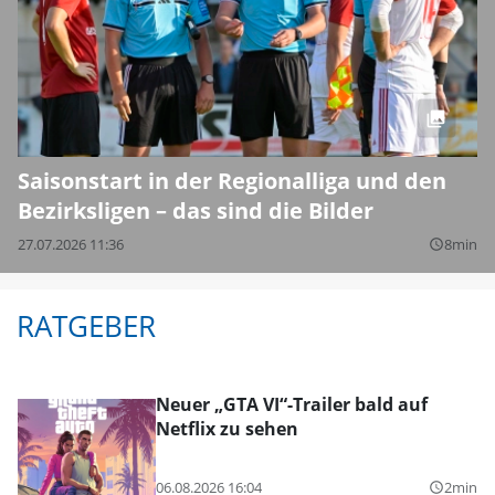
Saisonstart in der Regionalliga und den
Bezirksligen – das sind die Bilder
27.07.2026 11:36
8min
query_builder
RATGEBER
Neuer „GTA VI“-Trailer bald auf
Netflix zu sehen
06.08.2026 16:04
2min
query_builder