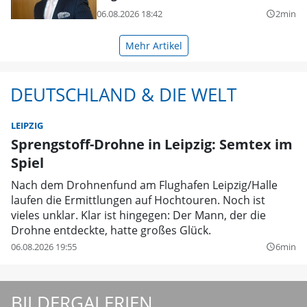
06.08.2026 18:42
2min
query_builder
Mehr Artikel
DEUTSCHLAND & DIE WELT
LEIPZIG
Sprengstoff-Drohne in Leipzig: Semtex im
Spiel
Nach dem Drohnenfund am Flughafen Leipzig/Halle
laufen die Ermittlungen auf Hochtouren. Noch ist
vieles unklar. Klar ist hingegen: Der Mann, der die
Drohne entdeckte, hatte großes Glück.
06.08.2026 19:55
6min
query_builder
BILDERGALERIEN