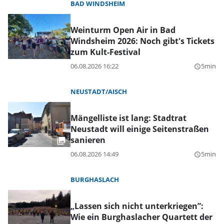
BAD WINDSHEIM
Weinturm Open Air in Bad
Windsheim 2026: Noch gibt's Tickets
zum Kult-Festival
06.08.2026 16:22
5min
query_builder
NEUSTADT/AISCH
Mängelliste ist lang: Stadtrat
Neustadt will einige Seitenstraßen
sanieren
06.08.2026 14:49
5min
query_builder
BURGHASLACH
„Lassen sich nicht unterkriegen”:
Wie ein Burghaslacher Quartett der