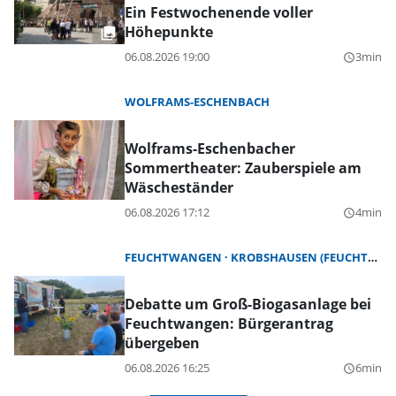
Ein Festwochenende voller
Höhepunkte
06.08.2026 19:00
3min
query_builder
WOLFRAMS-ESCHENBACH
Wolframs-Eschenbacher
Sommertheater: Zauberspiele am
Wäscheständer
06.08.2026 17:12
4min
query_builder
FEUCHTWANGEN
KROBSHAUSEN (FEUCHTWANGEN)
Debatte um Groß-Biogasanlage bei
Feuchtwangen: Bürgerantrag
übergeben
06.08.2026 16:25
6min
query_builder