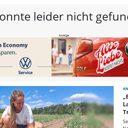
estmittelfranken | Frän
konnte leider nicht gef
AN
„
L
T
Se