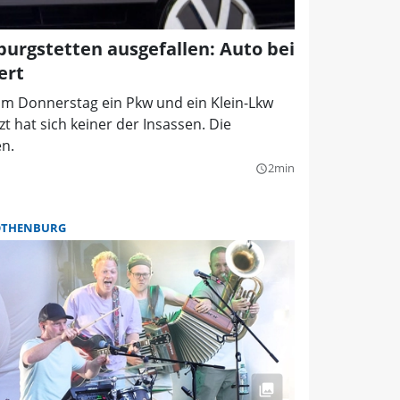
urgstetten ausgefallen: Auto bei
ert
am Donnerstag ein Pkw und ein Klein-Lkw
 hat sich keiner der Insassen. Die
n.
2min
query_builder
OTHENBURG