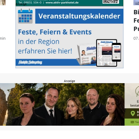
B
F
P
min
07.