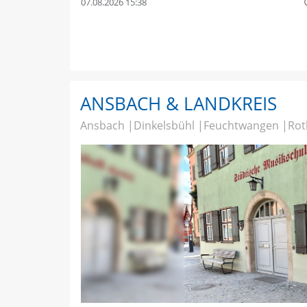
07.08.2026 15:38
quer
ANSBACH & LANDKREIS
Ansbach
Dinkelsbühl
Feuchtwangen
Rot