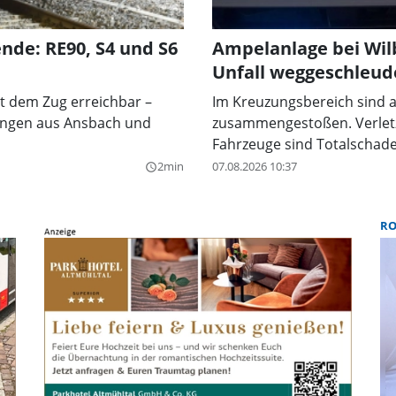
de: RE90, S4 und S6
Ampelanlage bei Wilb
Unfall weggeschleud
t dem Zug erreichbar –
Im Kreuzungsbereich sind 
ndungen aus Ansbach und
zusammengestoßen. Verletzt
Fahrzeuge sind Totalschade
2min
07.08.2026 10:37
query_builder
R