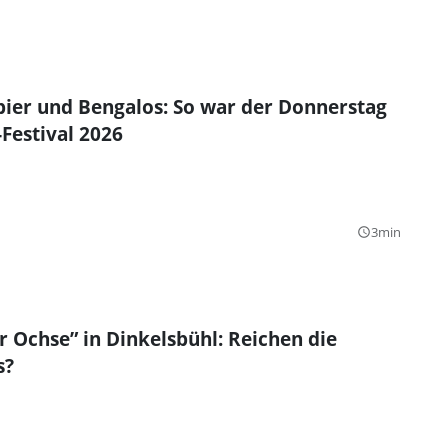
ibier und Bengalos: So war der Donnerstag
Festival 2026
3min
query_builder
r Ochse” in Dinkelsbühl: Reichen die
s?