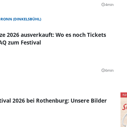
4min
query_builder
BRONN (DINKELSBÜHL)
e 2026 ausverkauft: Wo es noch Tickets
FAQ zum Festival
6min
query_builder
tival 2026 bei Rothenburg: Unsere Bilder