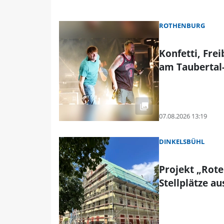
ROTHENBURG
Konfetti, Fre
am Taubertal-
07.08.2026 13:19
DINKELSBÜHL
Projekt „Rote
Stellplätze au