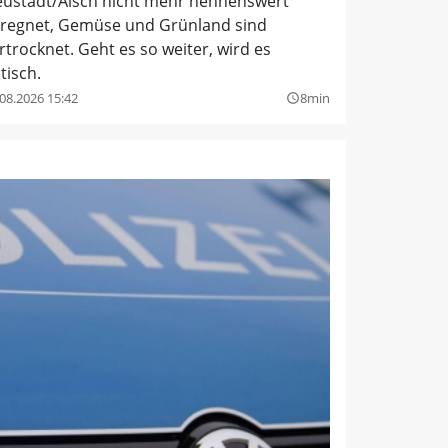
ustadt/Aisch nicht mehr nennenswert
regnet, Gemüse und Grünland sind
rtrocknet. Geht es so weiter, wird es
itisch.
08.2026 15:42
8min
query_builder