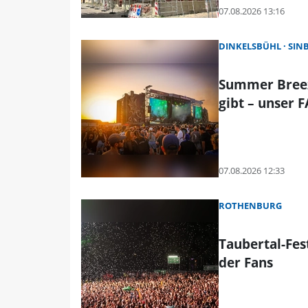
07.08.2026 13:16
DINKELSBÜHL
SIN
Summer Breez
gibt – unser 
07.08.2026 12:33
ROTHENBURG
Taubertal-Fes
der Fans