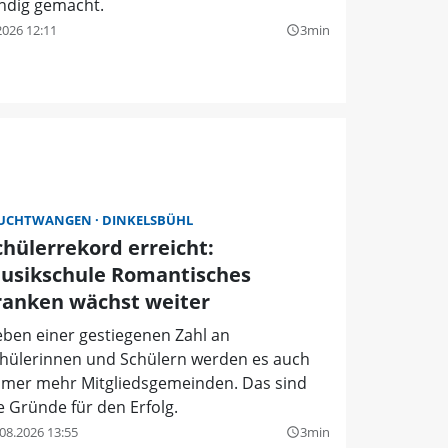
indig gemacht.
2026 12:11
3min
query_builder
EUCHTWANGEN
DINKELSBÜHL
chülerrekord erreicht:
usikschule Romantisches
ranken wächst weiter
ben einer gestiegenen Zahl an
hülerinnen und Schülern werden es auch
mer mehr Mitgliedsgemeinden. Das sind
e Gründe für den Erfolg.
08.2026 13:55
3min
query_builder