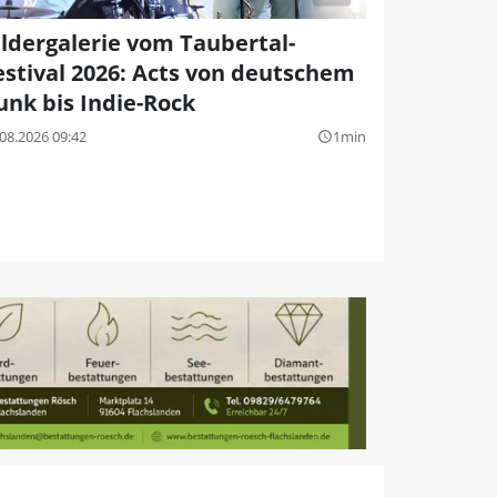
ildergalerie vom Taubertal-
estival 2026: Acts von deutschem
unk bis Indie-Rock
08.2026 09:42
1min
query_builder