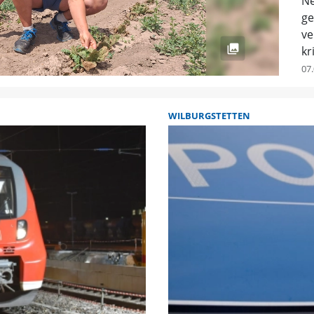
Ne
ge
ve
kr
07.
WILBURGSTETTEN