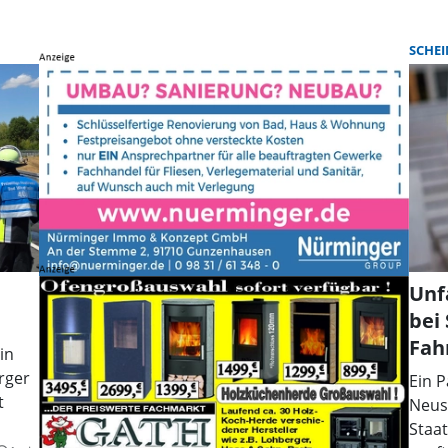
SCHEI
Unf
bei
Fah
in
rger
Ein P
t
Neust
Staat