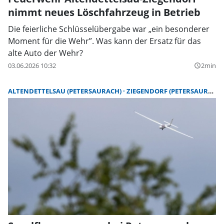
nimmt neues Löschfahrzeug in Betrieb
Die feierliche Schlüsselübergabe war „ein besonderer
Moment für die Wehr”. Was kann der Ersatz für das
alte Auto der Wehr?
03.06.2026 10:32
2min
query_builder
ALTENDETTELSAU (PETERSAURACH)
ZIEGENDORF (PETERSAURACH)