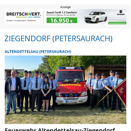
Ziegendorf (Petersaurach) | FLZ.
ZIEGENDORF (PETERSAURACH)
ALTENDETTELSAU (PETERSAURACH)
Feuerwehr Altendettelsau-Ziegendorf