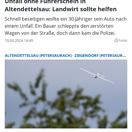
Unfall ohne Führerschein in
Altendettelsau: Landwirt sollte helfen
Schnell beseitigen wollte ein 30-Jähriger sein Auto nach
einem Unfall. Ein Bauer schleppte den zerstörten
Wagen von der Straße, doch dann kam die Polizei.
10.03.2024 14:49
1min
query_builder
ALTENDETTELSAU (PETERSAURACH)
ZIEGENDORF (PETERSAURACH)