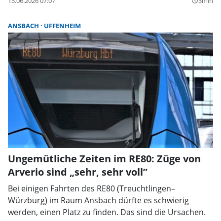
13.06.2026 07:07
3min
query_builder
ANSBACH
UFFENHEIM
Ungemütliche Zeiten im RE80: Züge von
Arverio sind „sehr, sehr voll”
Bei einigen Fahrten des RE80 (Treuchtlingen–
Würzburg) im Raum Ansbach dürfte es schwierig
werden, einen Platz zu finden. Das sind die Ursachen.