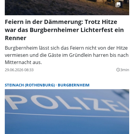
Feiern in der Dämmerung: Trotz Hitze
war das Burgbernheimer Lichterfest ein
Renner
Burgbernheim lässt sich das Feiern nicht von der Hitze
vermiesen und die Gäste im Gründlein harren bis nach
Mitternacht aus.
29.06.2026 08:33
3min
query_builder
STEINACH (ROTHENBURG)
BURGBERNHEIM