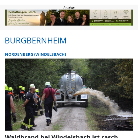
Burgbernheim | FLZ.de
BURGBERNHEIM
NORDENBERG (WINDELSBACH)
Waldbrand bei Windelsbach ist rasch