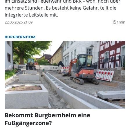
Im Einsatz sind Feuerwehr und BRK – wohl noch über
mehrere Stunden. Es besteht keine Gefahr, teilt die
Integrierte Leitstelle mit.
22.05.2026 21:09
1min
query_builder
BURGBERNHEIM
Bekommt Burgbernheim eine
Fußgängerzone?