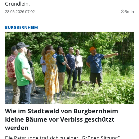
Gründlein.
28.05.2026 07:02
3min
query_builder
BURGBERNHEIM
Wie im Stadtwald von Burgbernheim
kleine Bäume vor Verbiss geschützt
werden
Die Ratsrunde traf sich zu einer „Grünen Sitzung”.