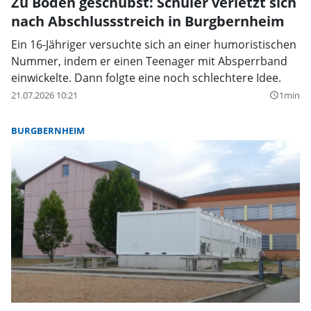
Zu Boden geschubst: Schüler verletzt sich
nach Abschlussstreich in Burgbernheim
Ein 16-Jähriger versuchte sich an einer humoristischen
Nummer, indem er einen Teenager mit Absperrband
einwickelte. Dann folgte eine noch schlechtere Idee.
21.07.2026 10:21
1min
query_builder
BURGBERNHEIM