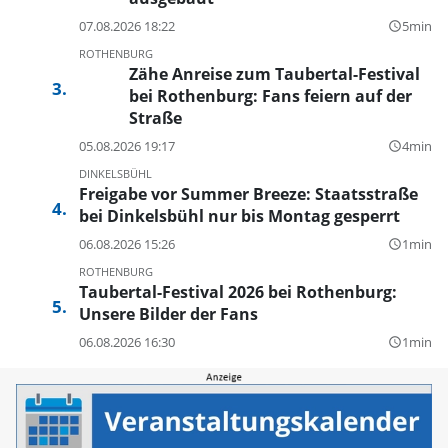
07.08.2026 18:22
5min
query_builder
ROTHENBURG
Zähe Anreise zum Taubertal-Festival
bei Rothenburg: Fans feiern auf der
Straße
05.08.2026 19:17
4min
query_builder
DINKELSBÜHL
Freigabe vor Summer Breeze: Staatsstraße
bei Dinkelsbühl nur bis Montag gesperrt
06.08.2026 15:26
1min
query_builder
ROTHENBURG
Taubertal-Festival 2026 bei Rothenburg:
Unsere Bilder der Fans
06.08.2026 16:30
1min
query_builder