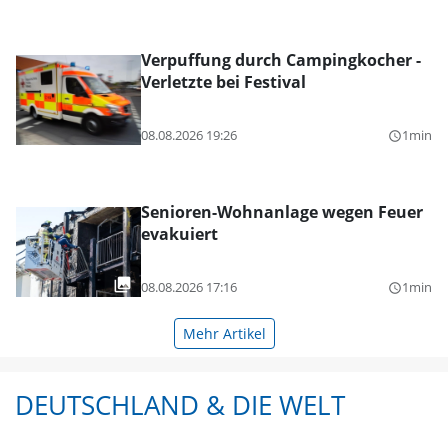
Verpuffung durch Campingkocher -
Verletzte bei Festival
08.08.2026 19:26
1min
query_builder
Senioren-Wohnanlage wegen Feuer
evakuiert
08.08.2026 17:16
1min
query_builder
Mehr Artikel
DEUTSCHLAND & DIE WELT