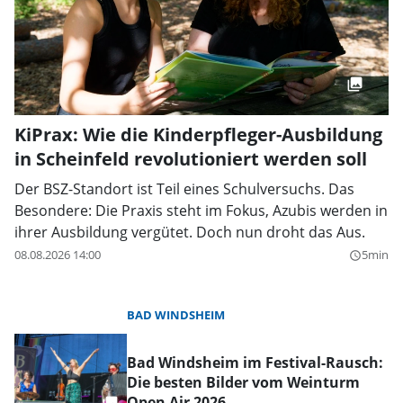
KiPrax: Wie die Kinderpfleger-Ausbildung
in Scheinfeld revolutioniert werden soll
Der BSZ-Standort ist Teil eines Schulversuchs. Das
Besondere: Die Praxis steht im Fokus, Azubis werden in
ihrer Ausbildung vergütet. Doch nun droht das Aus.
08.08.2026 14:00
5min
query_builder
BAD WINDSHEIM
Bad Windsheim im Festival-Rausch:
Die besten Bilder vom Weinturm
Open Air 2026