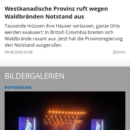
Westkanadische Provinz ruft wegen
Waldbränden Notstand aus
Tausende müssen ihre Häuser verlassen, ganze Orte
werden evakuiert: In British Columbia breiten sich
Waldbrände rasant aus. Jetzt hat die Provinzregierung
den Notstand ausgerufen.
09.08.2026 02:38
2min
query_builder
BILDERGALERIEN
ROTHENBURG