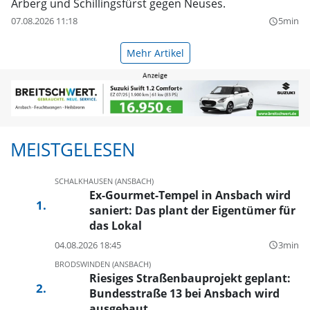
Arberg und Schillingsfürst gegen Neuses.
07.08.2026 11:18
5min
query_builder
Mehr Artikel
MEISTGELESEN
SCHALKHAUSEN (ANSBACH)
Ex-Gourmet-Tempel in Ansbach wird
saniert: Das plant der Eigentümer für
das Lokal
04.08.2026 18:45
3min
query_builder
BRODSWINDEN (ANSBACH)
Riesiges Straßenbauprojekt geplant:
Bundesstraße 13 bei Ansbach wird
ausgebaut