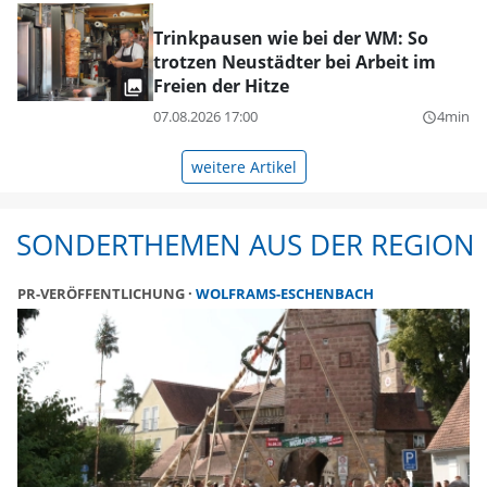
Trinkpausen wie bei der WM: So
trotzen Neustädter bei Arbeit im
Freien der Hitze
07.08.2026 17:00
4min
query_builder
weitere Artikel
SONDERTHEMEN AUS DER REGION
PR-VERÖFFENTLICHUNG
WOLFRAMS-ESCHENBACH