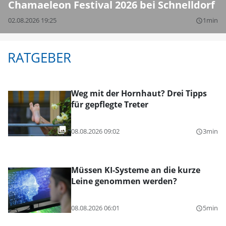
Chamaeleon Festival 2026 bei Schnelldorf
02.08.2026 19:25
1min
query_builder
RATGEBER
Weg mit der Hornhaut? Drei Tipps
für gepflegte Treter
08.08.2026 09:02
3min
query_builder
Müssen KI-Systeme an die kurze
Leine genommen werden?
08.08.2026 06:01
5min
query_builder