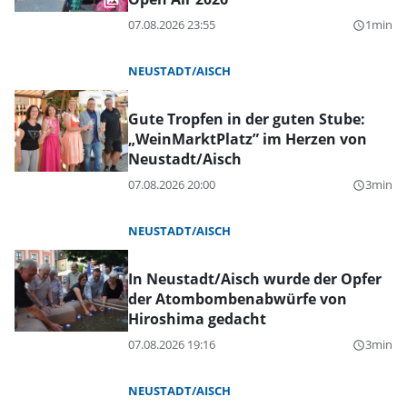
07.08.2026 23:55
1min
query_builder
NEUSTADT/AISCH
Gute Tropfen in der guten Stube:
„WeinMarktPlatz” im Herzen von
Neustadt/Aisch
07.08.2026 20:00
3min
query_builder
NEUSTADT/AISCH
In Neustadt/Aisch wurde der Opfer
der Atombombenabwürfe von
Hiroshima gedacht
07.08.2026 19:16
3min
query_builder
NEUSTADT/AISCH