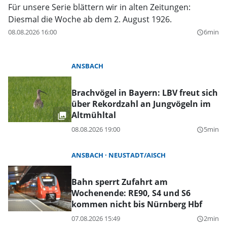
Für unsere Serie blättern wir in alten Zeitungen:
Diesmal die Woche ab dem 2. August 1926.
08.08.2026 16:00
6min
query_builder
ANSBACH
Brachvögel in Bayern: LBV freut sich
über Rekordzahl an Jungvögeln im
Altmühltal
08.08.2026 19:00
5min
query_builder
ANSBACH
NEUSTADT/AISCH
Bahn sperrt Zufahrt am
Wochenende: RE90, S4 und S6
kommen nicht bis Nürnberg Hbf
07.08.2026 15:49
2min
query_builder