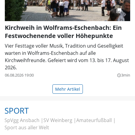
Kirchweih in Wolframs-Eschenbach: Ein
Festwochenende voller Höhepunkte
Vier Festtage voller Musik, Tradition und Geselligkeit
warten in Wolframs-Eschenbach auf alle
Kirchweihfreunde. Gefeiert wird vom 13. bis 17. August
2026.
06.08.2026 19:00
3min
query_builder
Mehr Artikel
SPORT
SpVgg Ansbach
SV Weinberg
Amateurfußball
Sport aus aller Welt