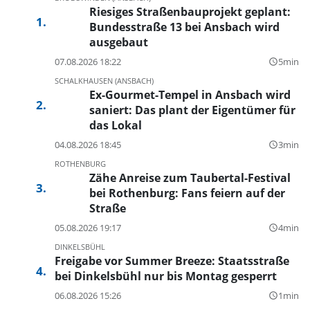
Riesiges Straßenbauprojekt geplant:
Bundesstraße 13 bei Ansbach wird
ausgebaut
07.08.2026 18:22
5min
query_builder
SCHALKHAUSEN (ANSBACH)
Ex-Gourmet-Tempel in Ansbach wird
saniert: Das plant der Eigentümer für
das Lokal
04.08.2026 18:45
3min
query_builder
ROTHENBURG
Zähe Anreise zum Taubertal-Festival
bei Rothenburg: Fans feiern auf der
Straße
05.08.2026 19:17
4min
query_builder
DINKELSBÜHL
Freigabe vor Summer Breeze: Staatsstraße
bei Dinkelsbühl nur bis Montag gesperrt
06.08.2026 15:26
1min
query_builder