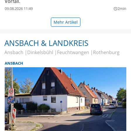
Vorfall.
09.08.2026 11:49
2min
query_builder
Mehr Artikel
ANSBACH & LANDKREIS
Ansbach
Dinkelsbühl
Feuchtwangen
Rothenburg
ANSBACH