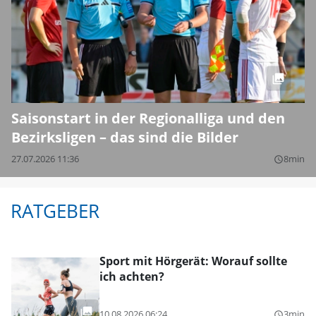
Saisonstart in der Regionalliga und den
Bezirksligen – das sind die Bilder
27.07.2026 11:36
8min
query_builder
RATGEBER
Sport mit Hörgerät: Worauf sollte
ich achten?
10.08.2026 06:24
3min
query_builder