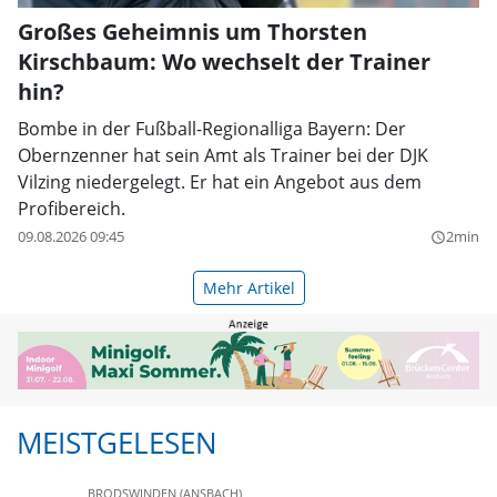
Großes Geheimnis um Thorsten
Kirschbaum: Wo wechselt der Trainer
hin?
Bombe in der Fußball-Regionalliga Bayern: Der
Obernzenner hat sein Amt als Trainer bei der DJK
Vilzing niedergelegt. Er hat ein Angebot aus dem
Profibereich.
09.08.2026 09:45
2min
query_builder
Mehr Artikel
MEISTGELESEN
BRODSWINDEN (ANSBACH)