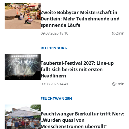
Zweite Bobbycar-Meisterschaft in
Dentlein: Mehr Teilnehmende und
spannende Läufe
09.08.2026 18:10
2min
query_builder
ROTHENBURG
Taubertal-Festival 2027: Line-up
füllt sich bereits mit ersten
Headlinern
09.08.2026 14:41
1min
query_builder
FEUCHTWANGEN
Feuchtwanger Bierkultur trifft Nerv:
„Wurden quasi von
Menschenströmen überrollt”