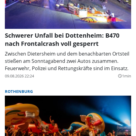
Schwerer Unfall bei Dottenheim: B470
nach Frontalcrash voll gesperrt
Zwischen Dietersheim und dem benachbarten Ortsteil
stießen am Sonntagabend zwei Autos zusammen.
Feuerwehr, Polizei und Rettungskräfte sind im Einsatz.
09.08.2026 22:24
1min
query_builder
ROTHENBURG