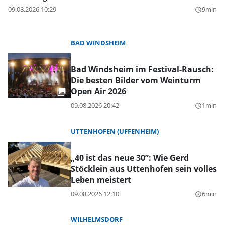
09.08.2026 10:29
9min
query_builder
BAD WINDSHEIM
Bad Windsheim im Festival-Rausch:
Die besten Bilder vom Weinturm
Open Air 2026
09.08.2026 20:42
1min
query_builder
UTTENHOFEN (UFFENHEIM)
„40 ist das neue 30”: Wie Gerd
Stöcklein aus Uttenhofen sein volles
Leben meistert
09.08.2026 12:10
6min
query_builder
WILHELMSDORF