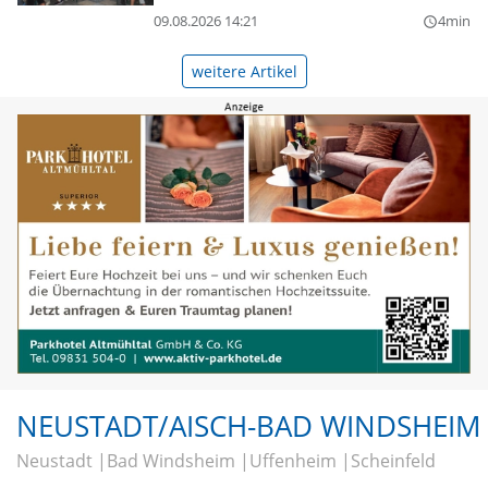
09.08.2026 14:21
4min
query_builder
weitere Artikel
NEUSTADT/AISCH-BAD WINDSHEIM
Neustadt
Bad Windsheim
Uffenheim
Scheinfeld