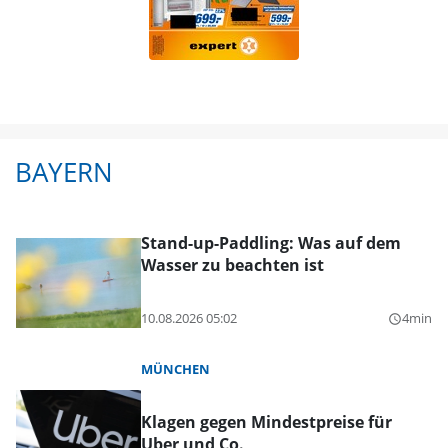
BAYERN
Stand-up-Paddling: Was auf dem
Wasser zu beachten ist
10.08.2026 05:02
4min
query_builder
MÜNCHEN
Klagen gegen Mindestpreise für
Uber und Co.