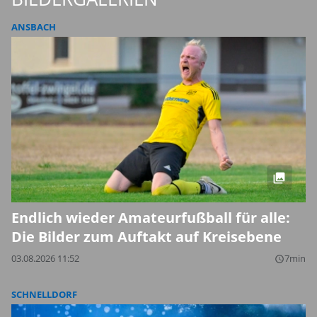
ANSBACH
Endlich wieder Amateurfußball für alle:
Die Bilder zum Auftakt auf Kreisebene
03.08.2026 11:52
7min
query_builder
SCHNELLDORF