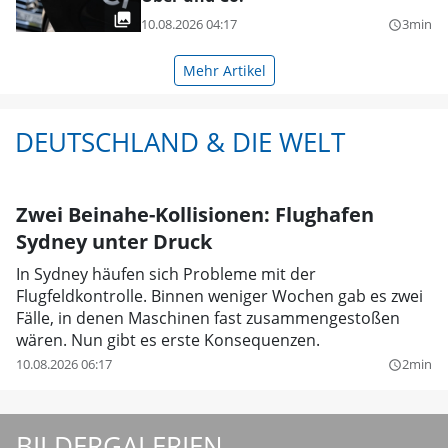
10.08.2026 04:17
3min
query_builder
Mehr Artikel
DEUTSCHLAND & DIE WELT
Zwei Beinahe-Kollisionen: Flughafen
Sydney unter Druck
In Sydney häufen sich Probleme mit der
Flugfeldkontrolle. Binnen weniger Wochen gab es zwei
Fälle, in denen Maschinen fast zusammengestoßen
wären. Nun gibt es erste Konsequenzen.
10.08.2026 06:17
2min
query_builder
BILDERGALERIEN