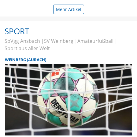
Mehr Artikel
SPORT
SpVgg Ansbach
SV Weinberg
Amateurfußball
Sport aus aller Welt
WEINBERG (AURACH)