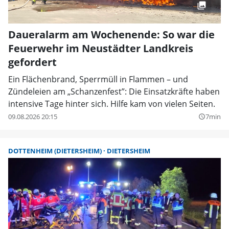
Daueralarm am Wochenende: So war die
Feuerwehr im Neustädter Landkreis
gefordert
Ein Flächenbrand, Sperrmüll in Flammen – und
Zündeleien am „Schanzenfest”: Die Einsatzkräfte haben
intensive Tage hinter sich. Hilfe kam von vielen Seiten.
09.08.2026 20:15
7min
query_builder
DOTTENHEIM (DIETERSHEIM)
DIETERSHEIM