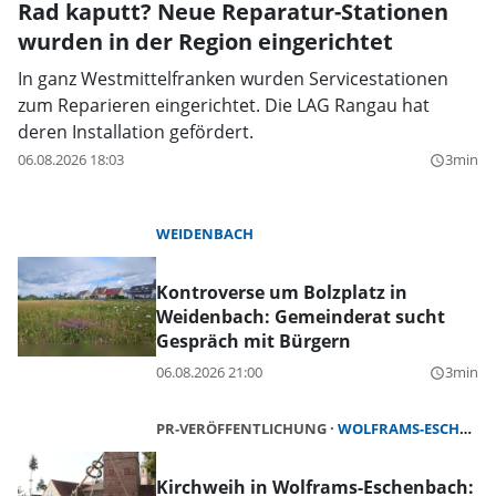
Rad kaputt? Neue Reparatur-Stationen
wurden in der Region eingerichtet
In ganz Westmittelfranken wurden Servicestationen
zum Reparieren eingerichtet. Die LAG Rangau hat
deren Installation gefördert.
06.08.2026 18:03
3min
query_builder
WEIDENBACH
Kontroverse um Bolzplatz in
Weidenbach: Gemeinderat sucht
Gespräch mit Bürgern
06.08.2026 21:00
3min
query_builder
PR-VERÖFFENTLICHUNG
WOLFRAMS-ESCHENBACH
Kirchweih in Wolframs-Eschenbach: