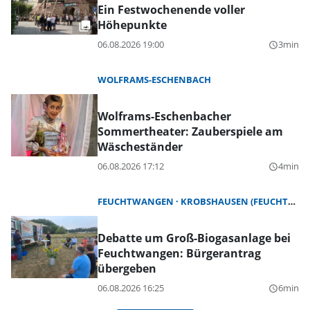
Ein Festwochenende voller
Höhepunkte
06.08.2026 19:00
3min
query_builder
WOLFRAMS-ESCHENBACH
Wolframs-Eschenbacher
Sommertheater: Zauberspiele am
Wäscheständer
06.08.2026 17:12
4min
query_builder
FEUCHTWANGEN
KROBSHAUSEN (FEUCHTWANGEN)
Debatte um Groß-Biogasanlage bei
Feuchtwangen: Bürgerantrag
übergeben
06.08.2026 16:25
6min
query_builder