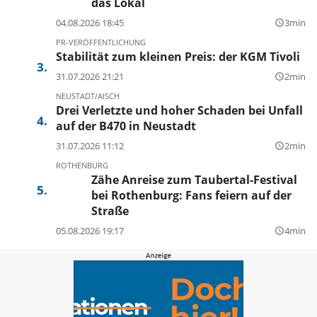
das Lokal
04.08.2026 18:45
3min
query_builder
PR-VERÖFFENTLICHUNG
Stabilität zum kleinen Preis: der KGM Tivoli
31.07.2026 21:21
2min
query_builder
NEUSTADT/AISCH
Drei Verletzte und hoher Schaden bei Unfall
auf der B470 in Neustadt
31.07.2026 11:12
2min
query_builder
ROTHENBURG
Zähe Anreise zum Taubertal-Festival
bei Rothenburg: Fans feiern auf der
Straße
05.08.2026 19:17
4min
query_builder