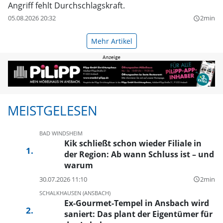
Angriff fehlt Durchschlagskraft.
05.08.2026 20:32
2min
query_builder
Mehr Artikel
MEISTGELESEN
BAD WINDSHEIM
Kik schließt schon wieder Filiale in
der Region: Ab wann Schluss ist – und
warum
30.07.2026 11:10
2min
query_builder
SCHALKHAUSEN (ANSBACH)
Ex-Gourmet-Tempel in Ansbach wird
saniert: Das plant der Eigentümer für