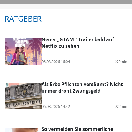
RATGEBER
Neuer „GTA VI“-Trailer bald auf
Netflix zu sehen
06.08.2026 16:04
2min
query_builder
Als Erbe Pflichten versäumt? Nicht
immer droht Zwangsgeld
06.08.2026 14:42
2min
query_builder
So vermeiden Sie sommerliche