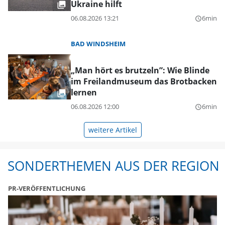
Ukraine hilft
06.08.2026 13:21
6min
query_builder
BAD WINDSHEIM
„Man hört es brutzeln”: Wie Blinde
im Freilandmuseum das Brotbacken
lernen
06.08.2026 12:00
6min
query_builder
weitere Artikel
SONDERTHEMEN AUS DER REGION
PR-VERÖFFENTLICHUNG