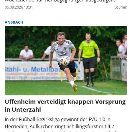
06.08.2026 13:31
3min
query_builder
ANSBACH
Uffenheim verteidigt knappen Vorsprung
in Unterzahl
In der Fußball-Bezirksliga gewinnt der FVU 1:0 in
Herrieden, Aufkirchen ringt Schillingsfürst mit 4:2