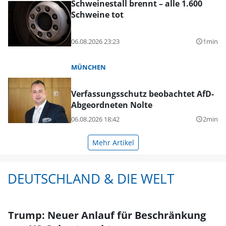
Schweinestall brennt – alle 1.600
Schweine tot
06.08.2026 23:23
1min
query_builder
MÜNCHEN
Verfassungsschutz beobachtet AfD-
Abgeordneten Nolte
06.08.2026 18:42
2min
query_builder
Mehr Artikel
DEUTSCHLAND & DIE WELT
Trump: Neuer Anlauf für Beschränkung