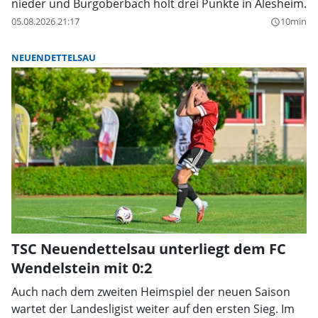
nieder und Burgoberbach holt drei Punkte in Alesheim.
05.08.2026 21:17
10min
query_builder
NEUENDETTELSAU
TSC Neuendettelsau unterliegt dem FC
Wendelstein mit 0:2
Auch nach dem zweiten Heimspiel der neuen Saison
wartet der Landesligist weiter auf den ersten Sieg. Im