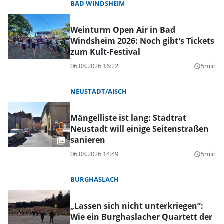
BAD WINDSHEIM
Weinturm Open Air in Bad
Windsheim 2026: Noch gibt's Tickets
zum Kult-Festival
06.08.2026 16:22
5min
query_builder
NEUSTADT/AISCH
Mängelliste ist lang: Stadtrat
Neustadt will einige Seitenstraßen
sanieren
06.08.2026 14:49
5min
query_builder
BURGHASLACH
„Lassen sich nicht unterkriegen”:
Wie ein Burghaslacher Quartett der