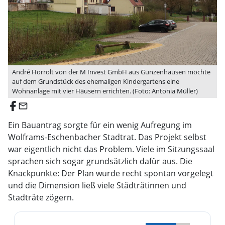
André Horrolt von der M Invest GmbH aus Gunzenhausen möchte
auf dem Grundstück des ehemaligen Kindergartens eine
Wohnanlage mit vier Häusern errichten. (Foto: Antonia Müller)
email
Ein Bauantrag sorgte für ein wenig Aufregung im
Wolframs-Eschenbacher Stadtrat. Das Projekt selbst
war eigentlich nicht das Problem. Viele im Sitzungssaal
sprachen sich sogar grundsätzlich dafür aus. Die
Knackpunkte: Der Plan wurde recht spontan vorgelegt
und die Dimension ließ viele Städträtinnen und
Stadträte zögern.