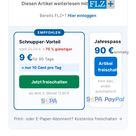
Diesen Artikel weiterlesen mit
Bereits FLZ+?
Hier einloggen
EMPFOHLEN
Jahrespass
Schnupper-Vorteil
90 €
statt
35,70 €
– 75 % günstiger
einmalig
9 €
für 90 Tage
Artikel
= nur 10 Cent pro Tag
freischalten
Kein Abo,
Jetzt freischalten
endet
automatisch
ab dem 4. Monat 11,90 €
Print- oder E-Paper-Abonnent? Kostenlos freischalten →