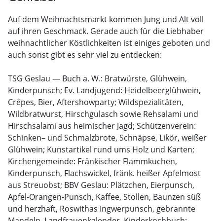
Auf dem Weihnachtsmarkt kommen Jung und Alt voll
auf ihren Geschmack. Gerade auch für die Liebhaber
weihnachtlicher Köstlichkeiten ist einiges geboten und
auch sonst gibt es sehr viel zu entdecken:
TSG Geslau — Buch a. W.: Bratwürste, Glühwein,
Kinderpunsch; Ev. Landjugend: Heidelbeerglühwein,
Crêpes, Bier, Aftershowparty; Wildspezialitäten,
Wildbratwurst, Hirschgulasch sowie Rehsalami und
Hirschsalami aus heimischer Jagd; Schützenverein:
Schinken– und Schmalzbrote, Schnäpse, Likör, weißer
Glühwein; Kunstartikel rund ums Holz und Karten;
Kirchengemeinde: Fränkischer Flammkuchen,
Kinderpunsch, Flachswickel, fränk. heißer Apfelmost
aus Streuobst; BBV Geslau: Plätzchen, Eierpunsch,
Apfel-Orangen-Punsch, Kaffee, Stollen, Baunzen süß
und herzhaft, Roswithas Ingwerpunsch, gebrannte
Mandeln, Landfrauenkalender, Kinderkochbuch;