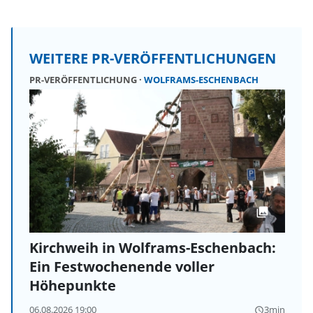
WEITERE PR-VERÖFFENTLICHUNGEN
PR-VERÖFFENTLICHUNG
WOLFRAMS-ESCHENBACH
Kirchweih in Wolframs-Eschenbach:
Ein Festwochenende voller
Höhepunkte
06.08.2026 19:00
3min
query_builder