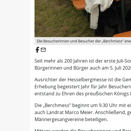
Die Besucherinnen und Besucher der „Berchmess” erwar
email
Seit mehr als 200 Jahren ist der erste Jul
Bürgerinnen und Bürger auch am 5. Juli 20
Ausrichter der Hesselbergmesse ist die Gem
Erhebung begeistert Jahr für Jahr Besuche
entstand zu Ehren des preußischen Königs Fr
Die „Berchmess” beginnt um 9.30 Uhr mit e
auch Landrat Marco Meier. Anschließend, g
Männergesangvereine beteiligen.
Mittags werden die Besucherinnen und Besuch