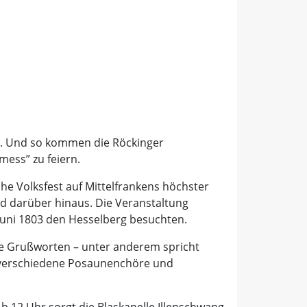
en. Und so kommen die Röckinger
ess” zu feiern.
he Volksfest auf Mittelfrankens höchster
d darüber hinaus. Die Veranstaltung
 Juni 1803 den Hesselberg besuchten.
ie Grußworten – unter anderem spricht
ch verschiedene Posaunenchöre und
b 12 Uhr sorgt die Blaskapelle Illenschwang