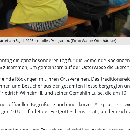
tet am 5. Juli 2026 ein tolles Programm. (Foto: Walter Oberhäußer)
i-Sonntag ein ganz besonderer Tag für die Gemeinde Röcking
26 zusammen, um gemeinsam auf der Osterwiese die „Berchm
einde Röckingen mit ihren Ortsvereinen. Das traditionsreic
rinnen und Besucher aus der gesamten Hesselbergregion un
iedrich Wilhelm III. und seiner Gemahlin Luise, die am 10.
iner offiziellen Begrüßung und einer kurzen Ansprache sow
egen 10 Uhr, findet der Festgottesdienst statt, an dem si
er im und ums Festzelt mit allerlei Leckereien versorgt. A