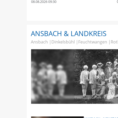
08.08.2026 09:30
quer
ANSBACH & LANDKREIS
Ansbach
Dinkelsbühl
Feuchtwangen
Rot