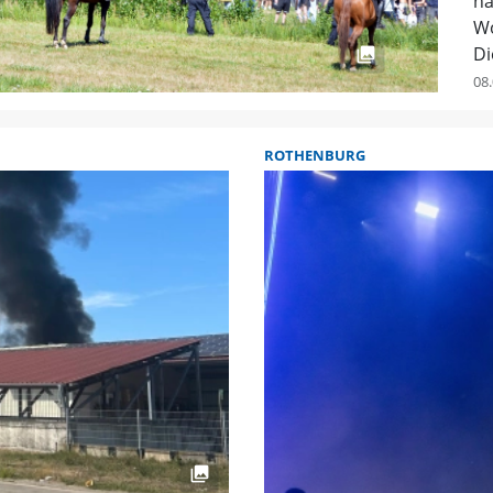
na
Wo
Di
08.
ROTHENBURG