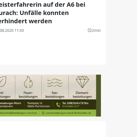
eisterfahrerin auf der A6 bei
urach: Unfälle konnten
erhindert werden
08.2026 11:43
2min
query_builder