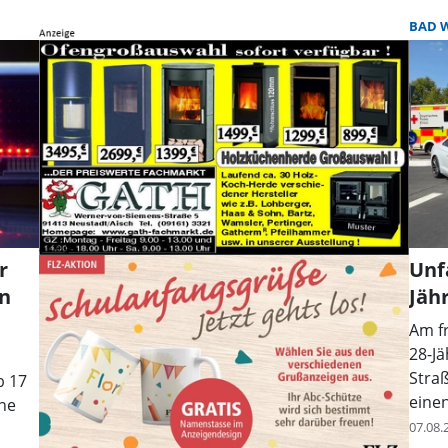
BAD 
r
Unf
en
Jähr
Am f
28-J
Straß
b 17
einen
ine
07.08.