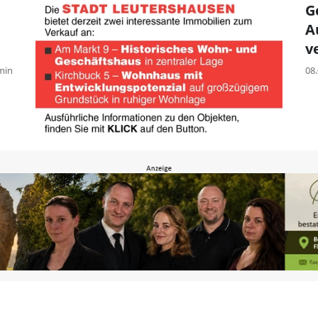
G
A
v
min
08.