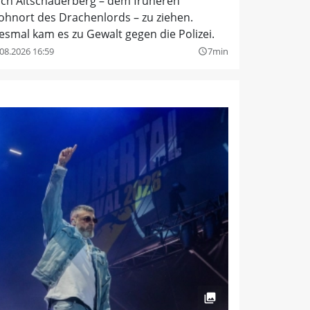
ch Altschauerberg – dem früheren
hnort des Drachenlords – zu ziehen.
esmal kam es zu Gewalt gegen die Polizei.
08.2026 16:59
7min
query_builder