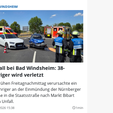
WINDSHEIM
all bei Bad Windsheim: 38-
iger wird verletzt
rühen Freitagnachmittag verursachte ein
ähriger an der Einmündung der Nürnberger
e in die Staatsstraße nach Markt Bibart
 Unfall.
2026 15:38
1min
query_builder