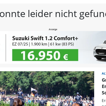
estmittelfranken | Frän
konnte leider nicht gef
AL
G
E
S
Er