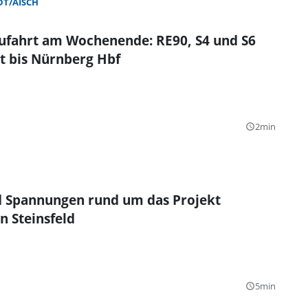
T/AISCH
Zufahrt am Wochenende: RE90, S4 und S6
 bis Nürnberg Hbf
2min
query_builder
 Spannungen rund um das Projekt
n Steinsfeld
5min
query_builder