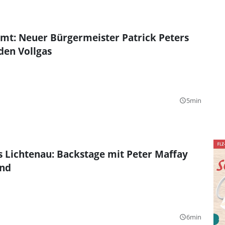
mt: Neuer Bürgermeister Patrick Peters
eden Vollgas
5min
query_builder
s Lichtenau: Backstage mit Peter Maffay
and
6min
query_builder