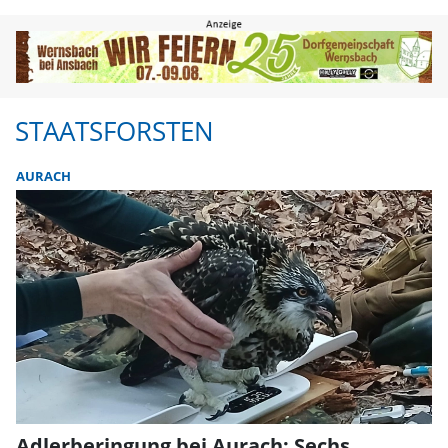
Staatsforsten | FLZ.de
STAATSFORSTEN
AURACH
Adlerberingung bei Aurach: Sechs