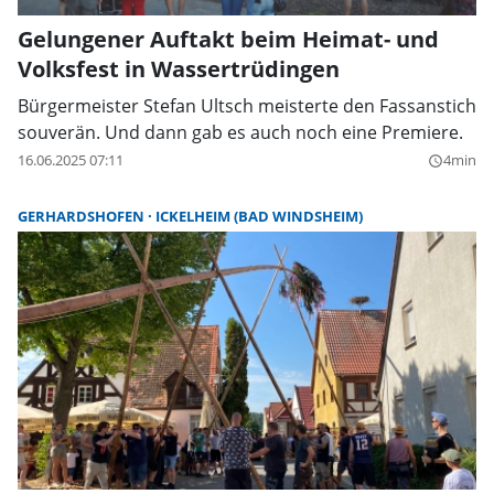
Gelungener Auftakt beim Heimat- und
Volksfest in Wassertrüdingen
Bürgermeister Stefan Ultsch meisterte den Fassanstich
souverän. Und dann gab es auch noch eine Premiere.
16.06.2025 07:11
4min
query_builder
GERHARDSHOFEN
ICKELHEIM (BAD WINDSHEIM)