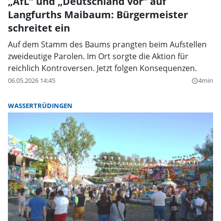
„AfL” und „Deutschland vor” auf
Langfurths Maibaum: Bürgermeister
schreitet ein
Auf dem Stamm des Baums prangten beim Aufstellen
zweideutige Parolen. Im Ort sorgte die Aktion für
reichlich Kontroversen. Jetzt folgen Konsequenzen.
06.05.2026 14:45
4min
query_builder
WASSERTRÜDINGEN