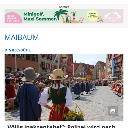
Maibaum | FLZ.de
MAIBAUM
DINKELSBÜHL
„Völlig inakzeptabel”: Polizei wird nach