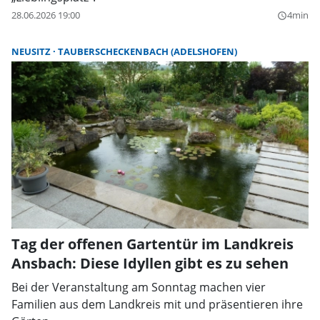
28.06.2026 19:00
4min
query_builder
NEUSITZ
TAUBERSCHECKENBACH (ADELSHOFEN)
Tag der offenen Gartentür im Landkreis
Ansbach: Diese Idyllen gibt es zu sehen
Bei der Veranstaltung am Sonntag machen vier
Familien aus dem Landkreis mit und präsentieren ihre