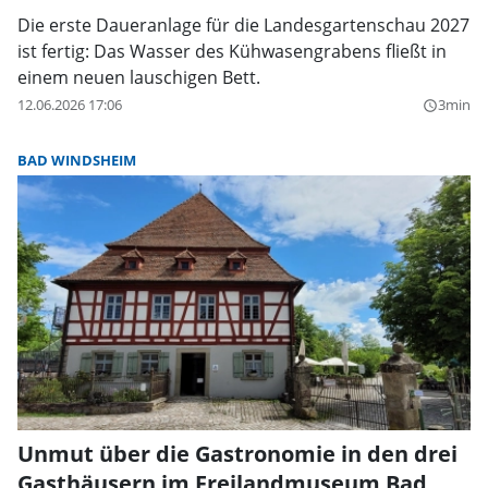
Die erste Daueranlage für die Landesgartenschau 2027
ist fertig: Das Wasser des Kühwasengrabens fließt in
einem neuen lauschigen Bett.
12.06.2026 17:06
3min
query_builder
BAD WINDSHEIM
Unmut über die Gastronomie in den drei
Gasthäusern im Freilandmuseum Bad