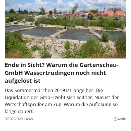
Ende in Sicht? Warum die Gartenschau-
GmbH Wassertrüdingen noch nicht
aufgelöst ist
Das Sommermärchen 2019 ist lange her. Die
Liquidation der GmbH zieht sich seither. Nun ist der
Wirtschaftsprüfer am Zug. Warum die Auflösung so
lange dauert.
07.07.2026 14:48
4min
query_builder