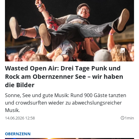
Wasted Open Air: Drei Tage Punk und
Rock am Obernzenner See – wir haben
die Bilder
Sonne, See und gute Musik: Rund 900 Gäste tanzten
und crowdsurften wieder zu abwechslungsreicher
Musik.
14.06.2026 12:58
1min
query_builder
OBERNZENN