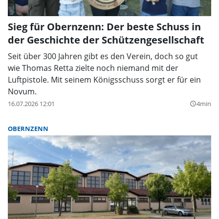
Sieg für Obernzenn: Der beste Schuss in
der Geschichte der Schützengesellschaft
Seit über 300 Jahren gibt es den Verein, doch so gut
wie Thomas Retta zielte noch niemand mit der
Luftpistole. Mit seinem Königsschuss sorgt er für ein
Novum.
16.07.2026 12:01
4min
query_builder
OBERNZENN