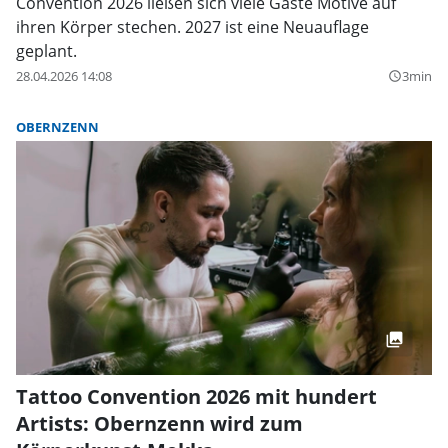
Convention 2026 ließen sich viele Gäste Motive auf
ihren Körper stechen. 2027 ist eine Neuauflage
geplant.
28.04.2026 14:08
3min
query_builder
OBERNZENN
Tattoo Convention 2026 mit hundert
Artists: Obernzenn wird zum