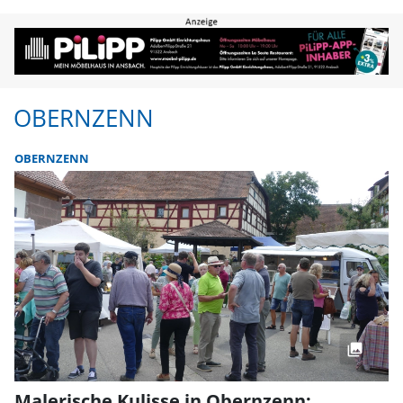
Obernzenn | FLZ.de
OBERNZENN
OBERNZENN
Malerische Kulisse in Obernzenn: