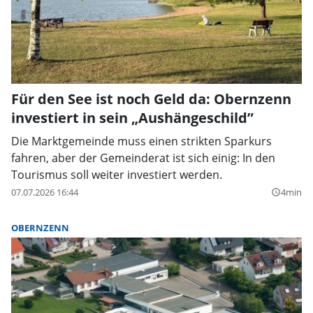
Für den See ist noch Geld da: Obernzenn
investiert in sein „Aushängeschild”
Die Marktgemeinde muss einen strikten Sparkurs
fahren, aber der Gemeinderat ist sich einig: In den
Tourismus soll weiter investiert werden.
07.07.2026 16:44
4min
query_builder
OBERNZENN