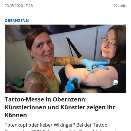
20.05.2026 17:28
4min
query_builder
OBERNZENN
Tattoo-Messe in Obernzenn:
Künstlerinnen und Künstler zeigen ihr
Können
Totenkopf oder lieber Wikinger? Bei der Tattoo