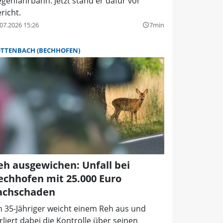
genfahrbahn. Jetzt stand er dafür vor
richt.
07.2026 15:26
7min
query_builder
TTENBACH (BECHHOFEN)
eh ausgewichen: Unfall bei
echhofen mit 25.000 Euro
achschaden
n 35-Jähriger weicht einem Reh aus und
rliert dabei die Kontrolle über seinen