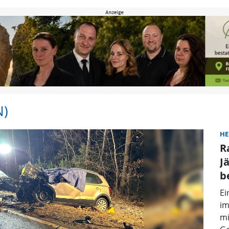
 | FLZ.de
N)
HE
R
J
b
Ei
im
mi