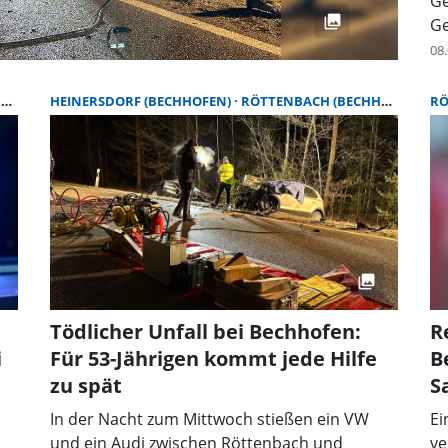
Ge
Ge
08.
)
HEINERSDORF (BECHHOFEN)
RÖTTENBACH (BECHHOFEN)
RÖ
Tödlicher Unfall bei Bechhofen:
R
i
Für 53-Jährigen kommt jede Hilfe
B
zu spät
S
In der Nacht zum Mittwoch stießen ein VW
Ei
und ein Audi zwischen Röttenbach und
ve