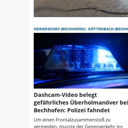
HEINERSDORF (BECHHOFEN)
RÖTTENBACH (BECHHOFEN
Dashcam-Video belegt
gefährliches Überholmanöver be
Bechhofen: Polizei fahndet
Um einen Frontalzusammenstoß zu
vermeiden, musste der Gegenverkehr ins