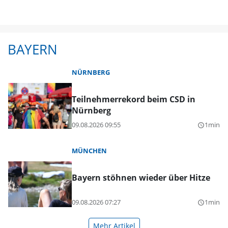
BAYERN
NÜRNBERG
Teilnehmerrekord beim CSD in
Nürnberg
09.08.2026 09:55
1min
query_builder
MÜNCHEN
Bayern stöhnen wieder über Hitze
09.08.2026 07:27
1min
query_builder
Mehr Artikel