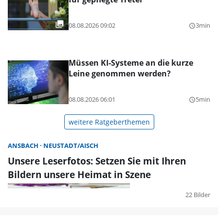
08.08.2026 09:02
3min
query_builder
Müssen KI-Systeme an die kurze
Leine genommen werden?
08.08.2026 06:01
5min
query_builder
weitere Ratgeberthemen
ANSBACH
NEUSTADT/AISCH
Unsere Leserfotos: Setzen Sie mit Ihren
Bildern unsere Heimat in Szene
22 Bilder