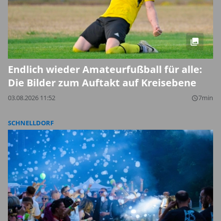
Endlich wieder Amateurfußball für alle:
Die Bilder zum Auftakt auf Kreisebene
03.08.2026 11:52
7min
query_builder
SCHNELLDORF