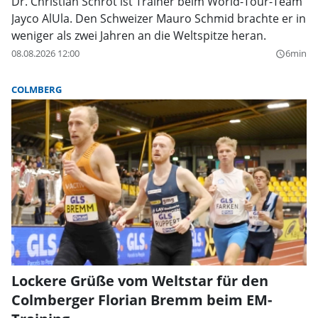
Dr. Christian Schrot ist Trainer beim World-Tour-Team
Jayco AlUla. Den Schweizer Mauro Schmid brachte er in
weniger als zwei Jahren an die Weltspitze heran.
08.08.2026 12:00
6min
query_builder
COLMBERG
Lockere Grüße vom Weltstar für den
Colmberger Florian Bremm beim EM-