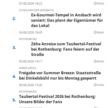
07.08.2026 18:22
5min
query_builder
SCHALKHAUSEN (ANSBACH)
Ex-Gourmet-Tempel in Ansbach wird
saniert: Das plant der Eigentümer für
das Lokal
04.08.2026 18:45
3min
query_builder
ROTHENBURG
Zähe Anreise zum Taubertal-Festival
bei Rothenburg: Fans feiern auf der
Straße
05.08.2026 19:17
4min
query_builder
DINKELSBÜHL
Freigabe vor Summer Breeze: Staatsstraße
bei Dinkelsbühl nur bis Montag gesperrt
06.08.2026 15:26
1min
query_builder
ROTHENBURG
Taubertal-Festival 2026 bei Rothenburg:
Unsere Bilder der Fans