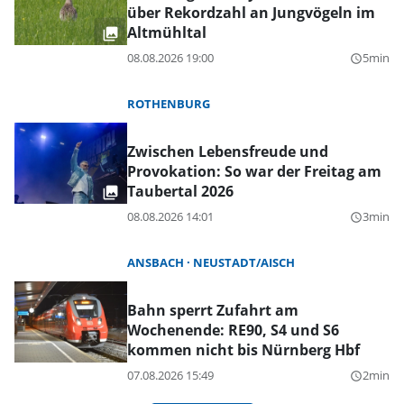
über Rekordzahl an Jungvögeln im
Altmühltal
08.08.2026 19:00
5min
query_builder
ROTHENBURG
Zwischen Lebensfreude und
Provokation: So war der Freitag am
Taubertal 2026
08.08.2026 14:01
3min
query_builder
ANSBACH
NEUSTADT/AISCH
Bahn sperrt Zufahrt am
Wochenende: RE90, S4 und S6
kommen nicht bis Nürnberg Hbf
07.08.2026 15:49
2min
query_builder