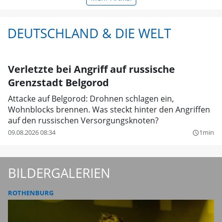
DEUTSCHLAND & DIE WELT
Verletzte bei Angriff auf russische
Grenzstadt Belgorod
Attacke auf Belgorod: Drohnen schlagen ein,
Wohnblocks brennen. Was steckt hinter den Angriffen
auf den russischen Versorgungsknoten?
09.08.2026 08:34
1min
query_builder
BILDERGALERIEN
ROTHENBURG