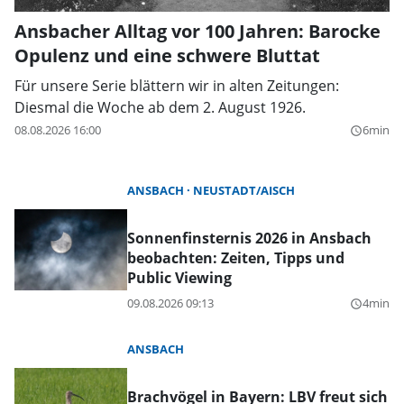
Ansbacher Alltag vor 100 Jahren: Barocke
Opulenz und eine schwere Bluttat
Für unsere Serie blättern wir in alten Zeitungen:
Diesmal die Woche ab dem 2. August 1926.
08.08.2026 16:00
6min
query_builder
ANSBACH
NEUSTADT/AISCH
Sonnenfinsternis 2026 in Ansbach
beobachten: Zeiten, Tipps und
Public Viewing
09.08.2026 09:13
4min
query_builder
ANSBACH
Brachvögel in Bayern: LBV freut sich