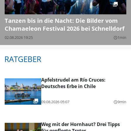
Tanzen bis in die Nacht: Die Bilder vom
Chamaeleon Festival 2026 bei Schnelldorf
02.08.2026 19:25
1min
query_builder
RATGEBER
Apfelstrudel am Río Cruces:
Deutsches Erbe in Chile
09.08.2026 05:07
9min
query_builder
Weg mit der Hornhaut? Drei Tipps
für gepflegte Treter