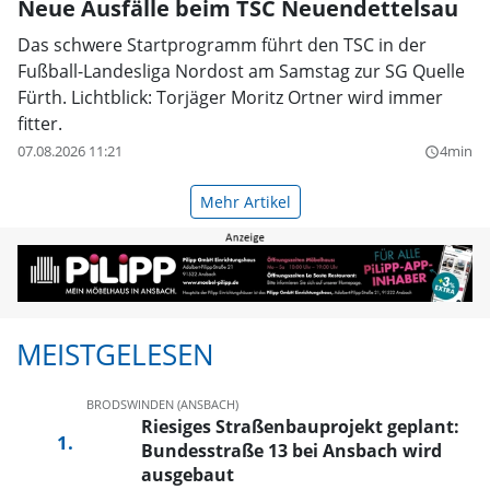
Neue Ausfälle beim TSC Neuendettelsau
Das schwere Startprogramm führt den TSC in der
Fußball-Landesliga Nordost am Samstag zur SG Quelle
Fürth. Lichtblick: Torjäger Moritz Ortner wird immer
fitter.
07.08.2026 11:21
4min
query_builder
Mehr Artikel
MEISTGELESEN
BRODSWINDEN (ANSBACH)
Riesiges Straßenbauprojekt geplant:
Bundesstraße 13 bei Ansbach wird
ausgebaut