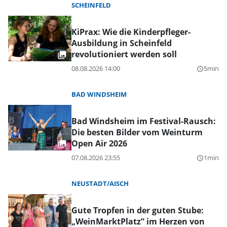
SCHEINFELD
KiPrax: Wie die Kinderpfleger-
Ausbildung in Scheinfeld
revolutioniert werden soll
08.08.2026 14:00
5min
query_builder
BAD WINDSHEIM
Bad Windsheim im Festival-Rausch:
Die besten Bilder vom Weinturm
Open Air 2026
07.08.2026 23:55
1min
query_builder
NEUSTADT/AISCH
Gute Tropfen in der guten Stube:
„WeinMarktPlatz” im Herzen von