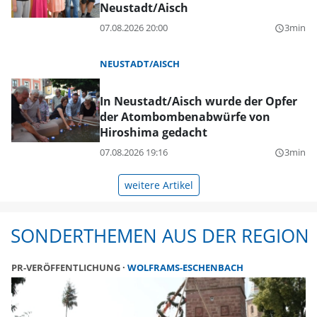
Neustadt/Aisch
07.08.2026 20:00
3min
query_builder
NEUSTADT/AISCH
In Neustadt/Aisch wurde der Opfer
der Atombombenabwürfe von
Hiroshima gedacht
07.08.2026 19:16
3min
query_builder
weitere Artikel
SONDERTHEMEN AUS DER REGION
PR-VERÖFFENTLICHUNG
WOLFRAMS-ESCHENBACH