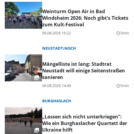
Weinturm Open Air in Bad
Windsheim 2026: Noch gibt's Tickets
zum Kult-Festival
06.08.2026 16:22
5min
query_builder
NEUSTADT/AISCH
Mängelliste ist lang: Stadtrat
Neustadt will einige Seitenstraßen
sanieren
06.08.2026 14:49
5min
query_builder
BURGHASLACH
„Lassen sich nicht unterkriegen”:
Wie ein Burghaslacher Quartett der
Ukraine hilft