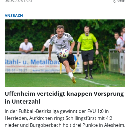
06.08.2026 13:31
3min
query_builder
ANSBACH
Uffenheim verteidigt knappen Vorsprung
in Unterzahl
In der Fußball-Bezirksliga gewinnt der FVU 1:0 in
Herrieden, Aufkirchen ringt Schillingsfürst mit 4:2
nieder und Burgoberbach holt drei Punkte in Alesheim.