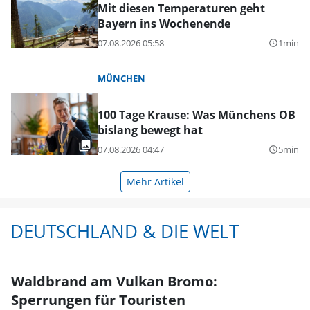
Mit diesen Temperaturen geht
Bayern ins Wochenende
07.08.2026 05:58
1min
query_builder
MÜNCHEN
100 Tage Krause: Was Münchens OB
bislang bewegt hat
07.08.2026 04:47
5min
query_builder
Mehr Artikel
DEUTSCHLAND & DIE WELT
Waldbrand am Vulkan Bromo:
Sperrungen für Touristen