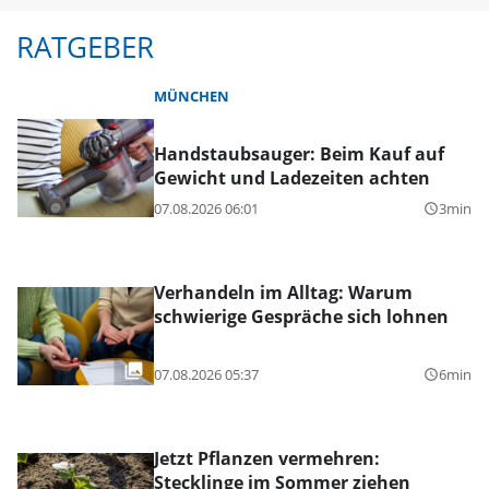
RATGEBER
MÜNCHEN
Handstaubsauger: Beim Kauf auf
Gewicht und Ladezeiten achten
07.08.2026 06:01
3min
query_builder
Verhandeln im Alltag: Warum
schwierige Gespräche sich lohnen
07.08.2026 05:37
6min
query_builder
Jetzt Pflanzen vermehren:
Stecklinge im Sommer ziehen