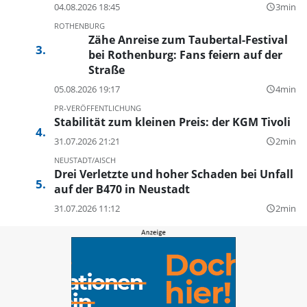
04.08.2026 18:45
3min
query_builder
ROTHENBURG
Zähe Anreise zum Taubertal-Festival
bei Rothenburg: Fans feiern auf der
Straße
05.08.2026 19:17
4min
query_builder
PR-VERÖFFENTLICHUNG
Stabilität zum kleinen Preis: der KGM Tivoli
31.07.2026 21:21
2min
query_builder
NEUSTADT/AISCH
Drei Verletzte und hoher Schaden bei Unfall
auf der B470 in Neustadt
31.07.2026 11:12
2min
query_builder