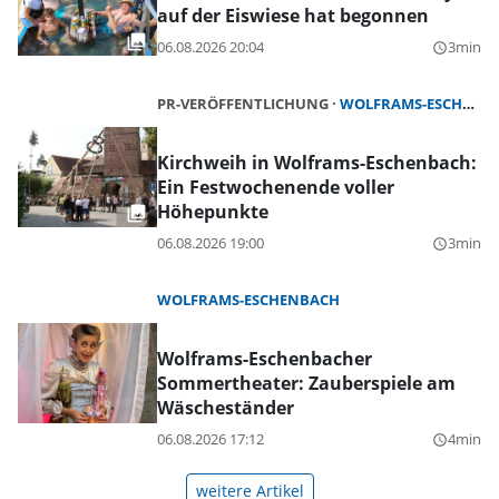
auf der Eiswiese hat begonnen
06.08.2026 20:04
3min
query_builder
PR-VERÖFFENTLICHUNG
WOLFRAMS-ESCHENBACH
Kirchweih in Wolframs-Eschenbach:
Ein Festwochenende voller
Höhepunkte
06.08.2026 19:00
3min
query_builder
WOLFRAMS-ESCHENBACH
Wolframs-Eschenbacher
Sommertheater: Zauberspiele am
Wäscheständer
06.08.2026 17:12
4min
query_builder
weitere Artikel