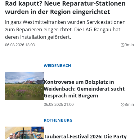
Rad kaputt? Neue Reparatur-Stationen
wurden in der Region eingerichtet
In ganz Westmittelfranken wurden Servicestationen
zum Reparieren eingerichtet. Die LAG Rangau hat
deren Installation gefördert.
06.08.2026 18:03
3min
query_builder
WEIDENBACH
Kontroverse um Bolzplatz in
Weidenbach: Gemeinderat sucht
Gespräch mit Bürgern
06.08.2026 21:00
3min
query_builder
ROTHENBURG
Taubertal-Festival 2026: Die Party