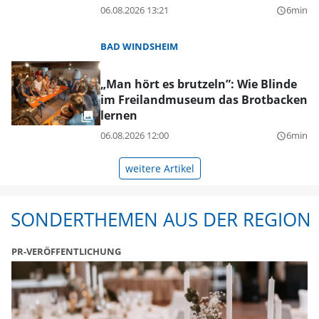
06.08.2026 13:21
6min
query_builder
BAD WINDSHEIM
„Man hört es brutzeln”: Wie Blinde
im Freilandmuseum das Brotbacken
lernen
06.08.2026 12:00
6min
query_builder
weitere Artikel
SONDERTHEMEN AUS DER REGION
PR-VERÖFFENTLICHUNG