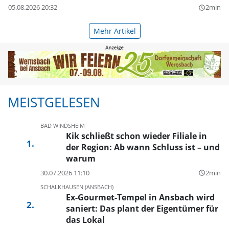
05.08.2026 20:32
2min
query_builder
Mehr Artikel
MEISTGELESEN
BAD WINDSHEIM
Kik schließt schon wieder Filiale in
der Region: Ab wann Schluss ist – und
warum
30.07.2026 11:10
2min
query_builder
SCHALKHAUSEN (ANSBACH)
Ex-Gourmet-Tempel in Ansbach wird
saniert: Das plant der Eigentümer für
das Lokal