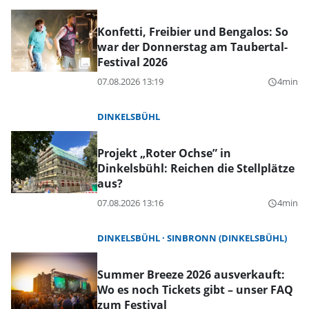
Konfetti, Freibier und Bengalos: So
war der Donnerstag am Taubertal-
Festival 2026
07.08.2026 13:19
4min
query_builder
DINKELSBÜHL
Projekt „Roter Ochse” in
Dinkelsbühl: Reichen die Stellplätze
aus?
07.08.2026 13:16
4min
query_builder
DINKELSBÜHL
SINBRONN (DINKELSBÜHL)
Summer Breeze 2026 ausverkauft:
Wo es noch Tickets gibt – unser FAQ
zum Festival