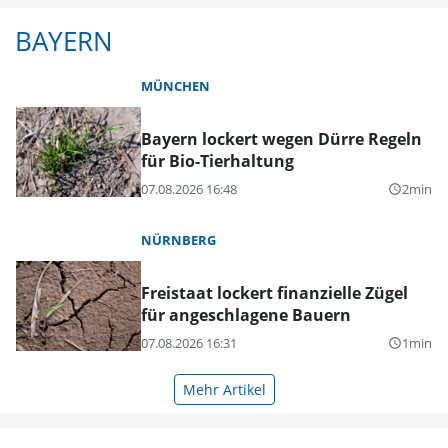
BAYERN
MÜNCHEN
Bayern lockert wegen Dürre Regeln
für Bio-Tierhaltung
07.08.2026 16:48
2min
query_builder
NÜRNBERG
Freistaat lockert finanzielle Zügel
für angeschlagene Bauern
07.08.2026 16:31
1min
query_builder
Mehr Artikel