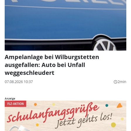
Ampelanlage bei Wilburgstetten
ausgefallen: Auto bei Unfall
weggeschleudert
07.08.2026 10:37
2min
query_builder