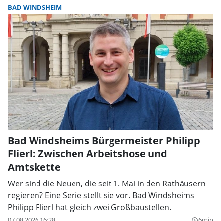
BAD WINDSHEIM
Bad Windsheims Bürgermeister Philipp
Flierl: Zwischen Arbeitshose und
Amtskette
Wer sind die Neuen, die seit 1. Mai in den Rathäusern
regieren? Eine Serie stellt sie vor. Bad Windsheims
Philipp Flierl hat gleich zwei Großbaustellen.
07.08.2026 16:28
6min
query_builder