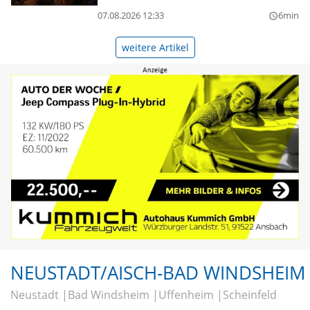
07.08.2026 12:33
6min
query_builder
weitere Artikel
NEUSTADT/AISCH-BAD WINDSHEIM
Neustadt
Bad Windsheim
Uffenheim
Scheinfeld