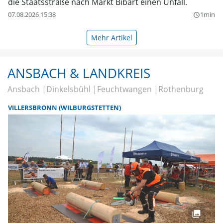
die Staatsstraße nach Markt Bibart einen Unfall.
07.08.2026 15:38
1min
query_builder
Mehr Artikel
ANSBACH & LANDKREIS
Ansbach
Dinkelsbühl
Feuchtwangen
Rothenburg
VILLERSBRONN (WILBURGSTETTEN)