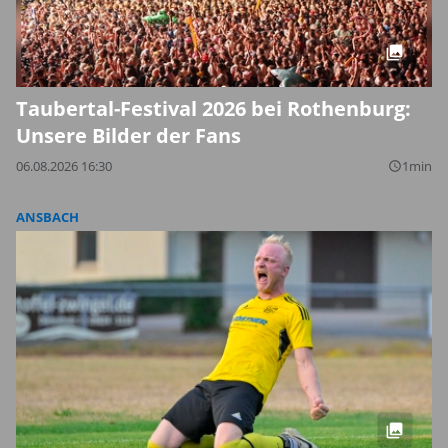
Taubertal-Festival 2026 bei Rothenburg:
Unsere Bilder der Fans
06.08.2026 16:30
1min
query_builder
ANSBACH