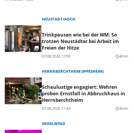
NEUSTADT/AISCH
Trinkpausen wie bei der WM: So
trotzen Neustädter bei Arbeit im
Freien der Hitze
07.08.2026 17:00
4min
query_builder
HERRNBERCHTHEIM (IPPESHEIM)
Schaulustige engagiert: Wehren
proben Ernstfall in Abbruchhaus in
Herrnberchtheim
07.08.2026 11:44
4min
query_builder
GEISELWIND