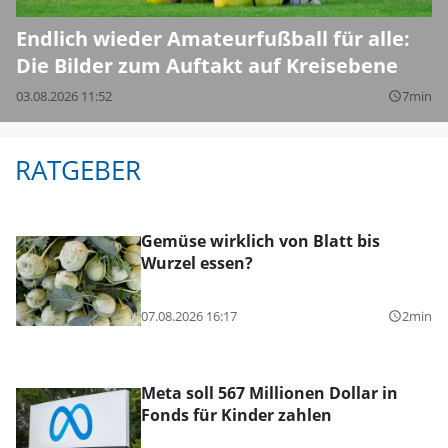
Endlich wieder Amateurfußball für alle:
Die Bilder zum Auftakt auf Kreisebene
03.08.2026 11:52
7min
query_builder
RATGEBER
Gemüse wirklich von Blatt bis
Wurzel essen?
07.08.2026 16:17
2min
query_builder
Meta soll 567 Millionen Dollar in
Fonds für Kinder zahlen