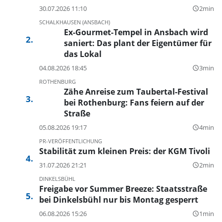
30.07.2026 11:10
2min
query_builder
SCHALKHAUSEN (ANSBACH)
Ex-Gourmet-Tempel in Ansbach wird
saniert: Das plant der Eigentümer für
das Lokal
04.08.2026 18:45
3min
query_builder
ROTHENBURG
Zähe Anreise zum Taubertal-Festival
bei Rothenburg: Fans feiern auf der
Straße
05.08.2026 19:17
4min
query_builder
PR-VERÖFFENTLICHUNG
Stabilität zum kleinen Preis: der KGM Tivoli
31.07.2026 21:21
2min
query_builder
DINKELSBÜHL
Freigabe vor Summer Breeze: Staatsstraße
bei Dinkelsbühl nur bis Montag gesperrt
06.08.2026 15:26
1min
query_builder