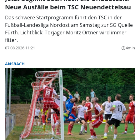
Neue Ausfälle beim TSC Neuendettelsau
Das schwere Startprogramm führt den TSC in der
Fußball-Landesliga Nordost am Samstag zur SG Quelle
Fürth. Lichtblick: Torjäger Moritz Ortner wird immer
fitter.
07.08.2026 11:21
4min
query_builder
ANSBACH