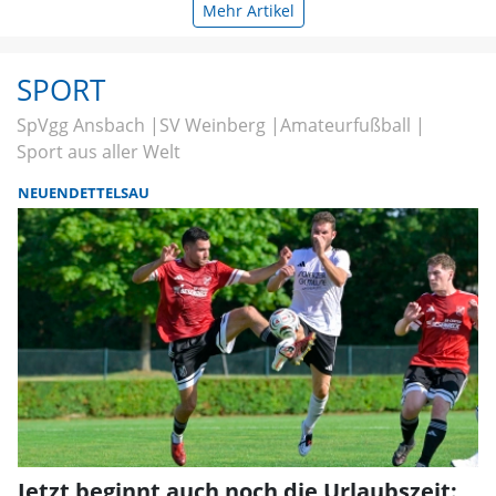
Mehr Artikel
SPORT
SpVgg Ansbach
SV Weinberg
Amateurfußball
Sport aus aller Welt
NEUENDETTELSAU
Jetzt beginnt auch noch die Urlaubszeit: