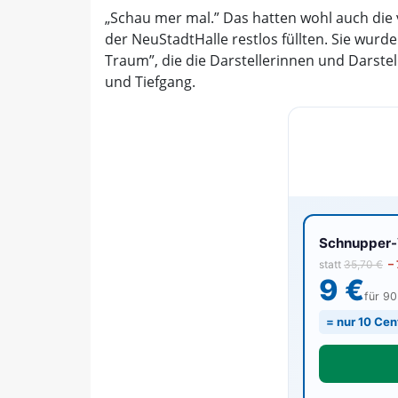
„Schau mer mal.” Das hatten wohl auch die 
der NeuStadtHalle restlos füllten. Sie wurd
Traum”, die die Darstellerinnen und Darste
und Tiefgang.
Schnupper-V
statt
35,70 €
–
9 €
für 9
= nur 10 Cen