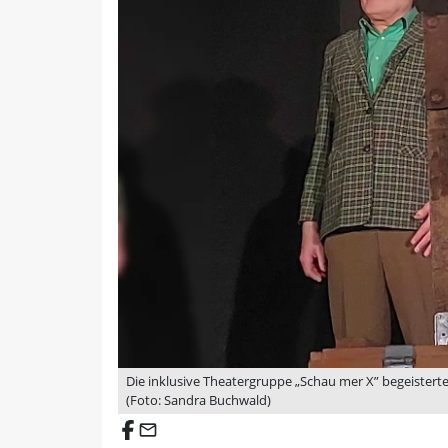
Die inklusive Theatergruppe „Schau mer X” begeistert
(Foto: Sandra Buchwald)
email