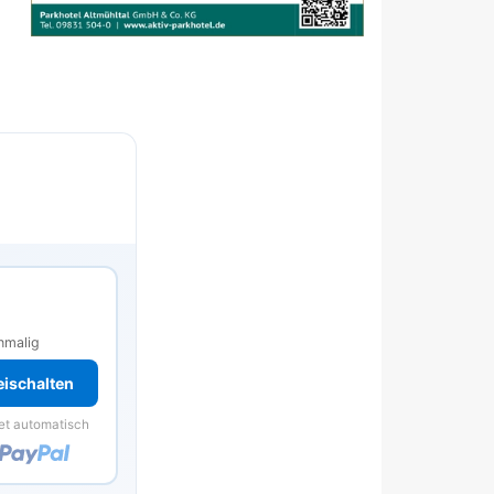
s
nmalig
reischalten
et automatisch