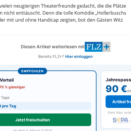
vielen neugierigen Theaterfreunde gedacht, die die Plätze
en nicht enttäuscht. Denn die tolle Komödie „Hollerbuschs
ller mit und ohne Handicap zeigten, bot den Gästen Witz
Diesen Artikel weiterlesen mit
Bereits FLZ+?
Hier einloggen
EMPFOHLEN
Jahrespas
orteil
90 €
 75 % günstiger
ei
0 Tage
Artikel f
t pro Tag
Kein Abo, end
Jetzt freischalten
ab dem 4. Monat 11,90 €