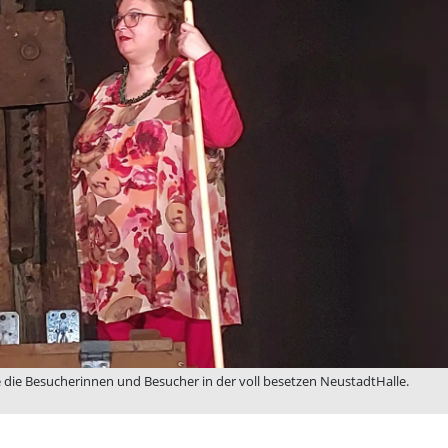
e die Besucherinnen und Besucher in der voll besetzen NeustadtHalle.