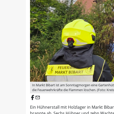
In Markt Bibart ist am Sonntagmorgen eine Gartenhüt
die Feuerwehrkräfte die Flammen löschen. (Foto: Kre
email
Ein Hühnerstall mit Holzlager in Markt Bib
brannte ab. Sechs Hühner und zehn Wachte