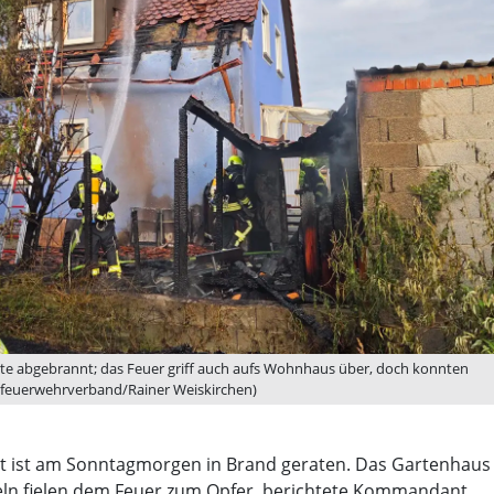
te abgebrannt; das Feuer griff auch aufs Wohnhaus über, doch konnten
isfeuerwehrverband/Rainer Weiskirchen)
art ist am Sonntagmorgen in Brand geraten. Das Gartenhaus
ln fielen dem Feuer zum Opfer, berichtete Kommandant