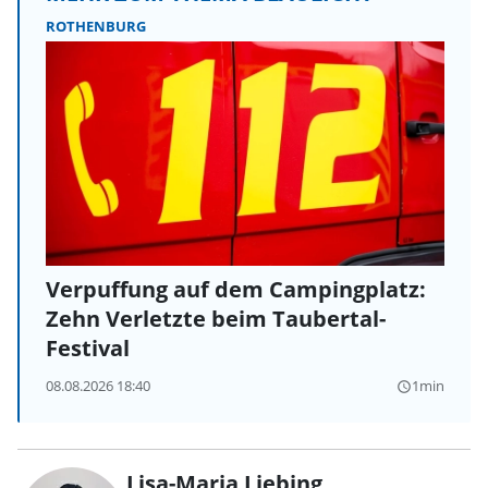
ROTHENBURG
Verpuffung auf dem Campingplatz:
Zehn Verletzte beim Taubertal-
Festival
08.08.2026 18:40
1min
query_builder
Lisa-Maria Liebing