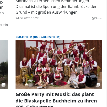
Mörlbach zu erheblichen Behinderungen.
g,
Diesmal ist die Sperrung der Bahnbrücke der
er
Grund – mit großen Auswirkungen.
ren
24.06.2026 15:27
3min
query_builder
1min
der
BUCHHEIM (BURGBERNHEIM)
Große Party mit Musik: das plant
die Blaskapelle Buchheim zu ihren