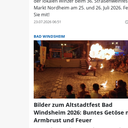
der lokalen Winzer beim 36. Straßenweinfest
Markt Nordheim am 25. und 26. Juli 2026. Fe
Sie mit!
23.07.2026 06:51
query_buil
BAD WINDSHEIM
Bilder zum Altstadtfest Bad
Windsheim 2026: Buntes Getöse 
Armbrust und Feuer