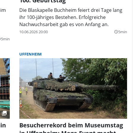
100. Geburtstag
eim
Die Blaskapelle Buchheim feiert drei Tage lang
ihr 100-jähriges Bestehen. Erfolgreiche
Nachwuchsarbeit gab es von Anfang an.
10.06.2026 20:00
5min
query_builder
5min
der
UFFENHEIM
in
Besucherrekord beim Museumstag