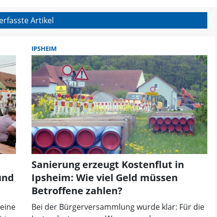
rnd Glanz - FLZ.de | FLZ
erfasste Artikel
IPSHEIM
Sanierung erzeugt Kostenflut in
und
Ipsheim: Wie viel Geld müssen
Betroffene zahlen?
Weine
Bei der Bürgerversammlung wurde klar: Für die