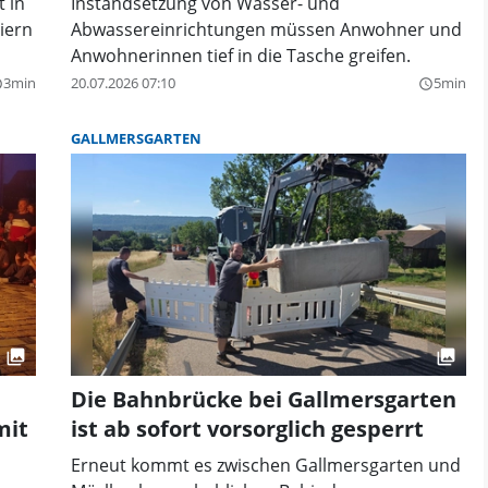
 in
Instandsetzung von Wasser- und
iern
Abwassereinrichtungen müssen Anwohner und
Anwohnerinnen tief in die Tasche greifen.
3min
20.07.2026 07:10
5min
der
query_builder
GALLMERSGARTEN
Die Bahnbrücke bei Gallmersgarten
mit
ist ab sofort vorsorglich gesperrt
Erneut kommt es zwischen Gallmersgarten und