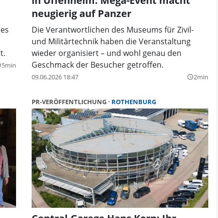
in Uffenheim: Mega-Event macht
neugierig auf Panzer
tes
Die Verantwortlichen des Museums für Zivil-
und Militärtechnik haben die Veranstaltung
t.
wieder organisiert – und wohl genau den
Geschmack der Besucher getroffen.
5min
der
09.06.2026 18:47
2min
query_builder
PR-VERÖFFENTLICHUNG
ROTHENBURG