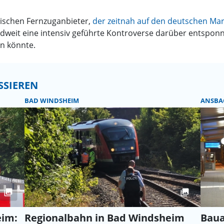
enischen Fernzuganbieter,
der zeitnah auf den deutschen Ma
ndweit eine intensiv geführte Kontroverse darüber entsponn
n könnte.
SSIEREN
BAD WINDSHEIM
ANSB
eim:
Regionalbahn in Bad Windsheim
Baua