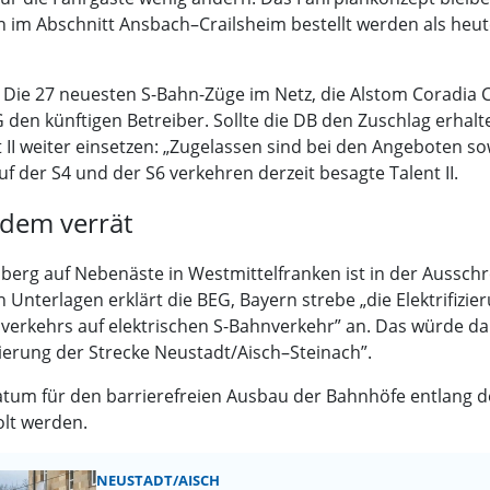
n im Abschnitt Ansbach–Crailsheim bestellt werden als h
Die 27 neuesten S-Bahn-Züge im Netz, die Alstom Coradia C
EG den künftigen Betreiber. Sollte die DB den Zuschlag erhal
II weiter einsetzen: „Zugelassen sind bei den Angeboten 
f der S4 und der S6 verkehren derzeit besagte Talent II.
dem verrät
erg auf Nebenäste in Westmittelfranken ist in der Ausschre
Unterlagen erklärt die BEG, Bayern strebe „die Elektrifizie
rkehrs auf elektrischen S-Bahnverkehr” an. Das würde dann
izierung der Strecke Neustadt/Aisch–Steinach”.
um für den barrierefreien Ausbau der Bahnhöfe entlang der
lt werden.
NEUSTADT/AISCH