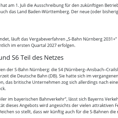
hat am 1. Juli die Ausschreibung für den zukünftigen Betrie
auch das Land Baden-Württemberg. Der neue (oder bisherige
kündet, läuft das Vergabeverfahren „S-Bahn Nürnberg 2031+
tlich im ersten Quartal 2027 erfolgen.
und S6 Teil des Netzes
nien der S-Bahn Nürnberg: die S4 (Nürnberg–Ansbach–Crails
 derzeit die Deutsche Bahn (DB). Sie hatte sich im vergangen
en, das britische Unternehmen zog sich allerdings nach ein
ck.
eiler im bayerischen Bahnverkehr”, lässt sich Bayerns Verkeh
nuität dieses Angebots wird angesichts der vielen attraktiv
Weichen so stellt, dass wir künftig auch für die S-Bahnen 