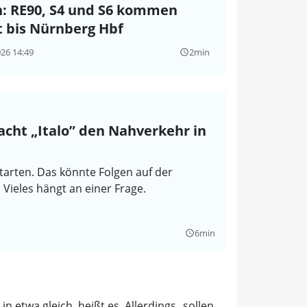
: RE90, S4 und S6 kommen
t bis Nürnberg Hbf
026 14:49
2min
query_builder
cht „Italo” den Nahverkehr in
starten. Das könnte Folgen auf der
Vieles hängt an einer Frage.
6min
query_builder
 etwa gleich, heißt es. Allerdings „sollen