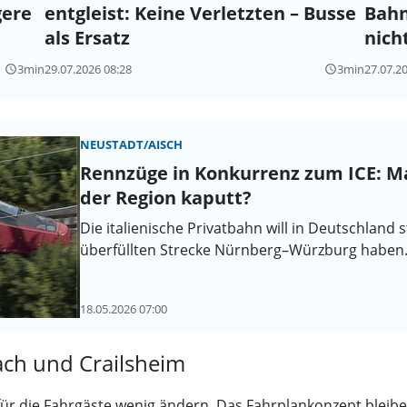
gere
entgleist: Keine Verletzten – Busse
Bahn
als Ersatz
nich
3min
29.07.2026 08:28
3min
27.07.2
query_builder
query_builder
NEUSTADT/AISCH
Rennzüge in Konkurrenz zum ICE: Ma
der Region kaputt?
Die italienische Privatbahn will in Deutschland 
überfüllten Strecke Nürnberg–Würzburg haben. 
18.05.2026 07:00
ch und Crailsheim
r die Fahrgäste wenig ändern. Das Fahrplankonzept bleibe in