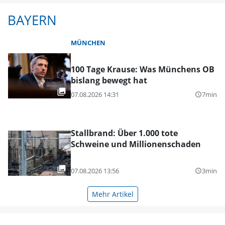
BAYERN
MÜNCHEN
100 Tage Krause: Was Münchens OB
bislang bewegt hat
07.08.2026 14:31
7min
query_builder
Stallbrand: Über 1.000 tote
Schweine und Millionenschaden
07.08.2026 13:56
3min
query_builder
Mehr Artikel