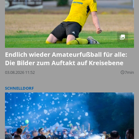
Endlich wieder Amateurfußball für alle:
Die Bilder zum Auftakt auf Kreisebene
03.08.2026 11:52
7min
query_builder
SCHNELLDORF