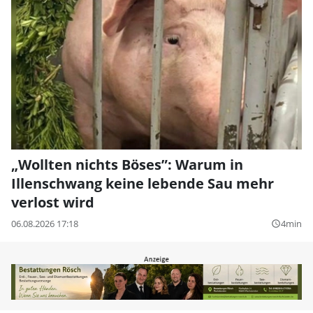
„Wollten nichts Böses”: Warum in
Illenschwang keine lebende Sau mehr
verlost wird
06.08.2026 17:18
4min
query_builder