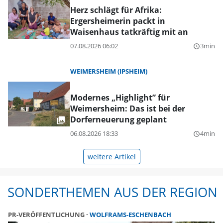
Herz schlägt für Afrika:
Ergersheimerin packt in
Waisenhaus tatkräftig mit an
07.08.2026 06:02
3min
query_builder
WEIMERSHEIM (IPSHEIM)
Modernes „Highlight” für
Weimersheim: Das ist bei der
Dorferneuerung geplant
06.08.2026 18:33
4min
query_builder
weitere Artikel
SONDERTHEMEN AUS DER REGION
PR-VERÖFFENTLICHUNG
WOLFRAMS-ESCHENBACH