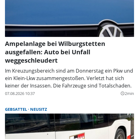
Ampelanlage bei Wilburgstetten
ausgefallen: Auto bei Unfall
weggeschleudert
Im Kreuzungsbereich sind am Donnerstag ein Pkw und
ein Klein-Lkw zusammengestoßen. Verletzt hat sich
keiner der Insassen. Die Fahrzeuge sind Totalschaden.
07.08.2026 10:37
2min
query_builder
GEBSATTEL
NEUSITZ