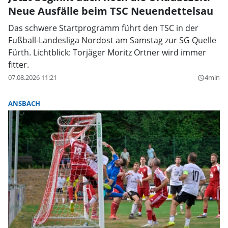
Neue Ausfälle beim TSC Neuendettelsau
Das schwere Startprogramm führt den TSC in der
Fußball-Landesliga Nordost am Samstag zur SG Quelle
Fürth. Lichtblick: Torjäger Moritz Ortner wird immer
fitter.
07.08.2026 11:21
4min
query_builder
ANSBACH