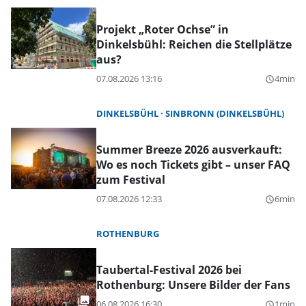
Projekt „Roter Ochse” in
Dinkelsbühl: Reichen die Stellplätze
aus?
07.08.2026 13:16
4min
query_builder
DINKELSBÜHL
SINBRONN (DINKELSBÜHL)
Summer Breeze 2026 ausverkauft:
Wo es noch Tickets gibt – unser FAQ
zum Festival
07.08.2026 12:33
6min
query_builder
ROTHENBURG
Taubertal-Festival 2026 bei
Rothenburg: Unsere Bilder der Fans
06.08.2026 16:30
1min
query_builder