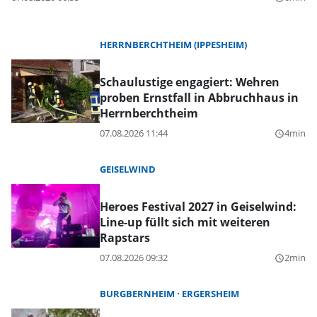
HERRNBERCHTHEIM (IPPESHEIM)
Schaulustige engagiert: Wehren
proben Ernstfall in Abbruchhaus in
Herrnberchtheim
07.08.2026 11:44
4min
query_builder
GEISELWIND
Heroes Festival 2027 in Geiselwind:
Line-up füllt sich mit weiteren
Rapstars
07.08.2026 09:32
2min
query_builder
BURGBERNHEIM
ERGERSHEIM