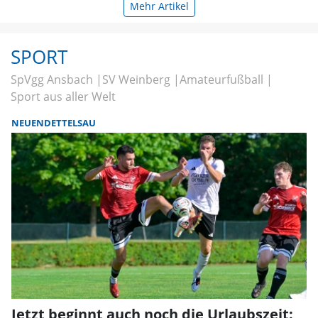
Mehr Artikel
SPORT
SpVgg Ansbach
SV Weinberg
Amateurfußball
Sport aus aller Welt
NEUENDETTELSAU
Jetzt beginnt auch noch die Urlaubszeit: