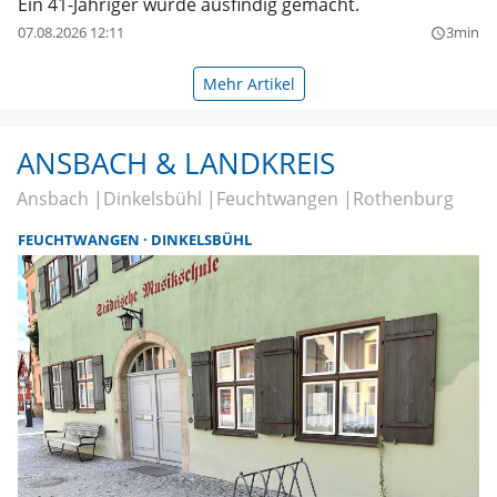
Ein 41-Jähriger wurde ausfindig gemacht.
07.08.2026 12:11
3min
query_builder
Mehr Artikel
ANSBACH & LANDKREIS
Ansbach
Dinkelsbühl
Feuchtwangen
Rothenburg
FEUCHTWANGEN
DINKELSBÜHL