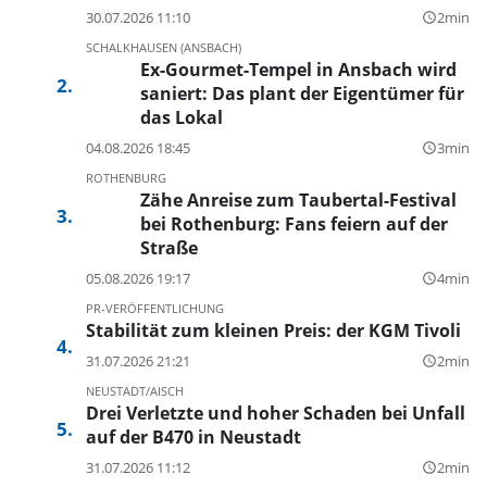
30.07.2026 11:10
2min
query_builder
SCHALKHAUSEN (ANSBACH)
Ex-Gourmet-Tempel in Ansbach wird
saniert: Das plant der Eigentümer für
das Lokal
04.08.2026 18:45
3min
query_builder
ROTHENBURG
Zähe Anreise zum Taubertal-Festival
bei Rothenburg: Fans feiern auf der
Straße
05.08.2026 19:17
4min
query_builder
PR-VERÖFFENTLICHUNG
Stabilität zum kleinen Preis: der KGM Tivoli
31.07.2026 21:21
2min
query_builder
NEUSTADT/AISCH
Drei Verletzte und hoher Schaden bei Unfall
auf der B470 in Neustadt
31.07.2026 11:12
2min
query_builder