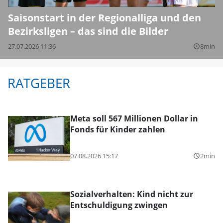
Saisonstart in der Regionalliga und den
Bezirksligen – das sind die Bilder
27.07.2026 11:36
8min
query_builder
RATGEBER
Meta soll 567 Millionen Dollar in
Fonds für Kinder zahlen
07.08.2026 15:17
2min
query_builder
Sozialverhalten: Kind nicht zur
Entschuldigung zwingen