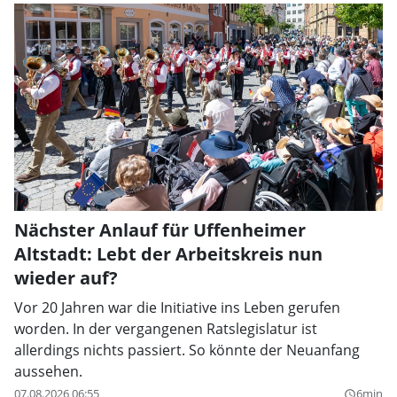
Nächster Anlauf für Uffenheimer
Altstadt: Lebt der Arbeitskreis nun
wieder auf?
Vor 20 Jahren war die Initiative ins Leben gerufen
worden. In der vergangenen Ratslegislatur ist
allerdings nichts passiert. So könnte der Neuanfang
aussehen.
07.08.2026 06:55
6min
query_builder