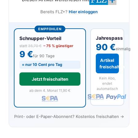
Bereits FLZ+?
Hier einloggen
EMPFOHLEN
Jahrespass
Schnupper-Vorteil
90 €
statt
35,70 €
– 75 % günstiger
einmalig
9 €
für 90 Tage
Artikel
= nur 10 Cent pro Tag
freischalten
Kein Abo,
Jetzt freischalten
endet
automatisch
ab dem 4. Monat 11,90 €
Print- oder E-Paper-Abonnent? Kostenlos freischalten →