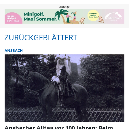
Zurückgeblättert | FLZ.de
ZURÜCKGEBLÄTTERT
ANSBACH
Ansbacher Alltag vor 100 Jahren: Beim