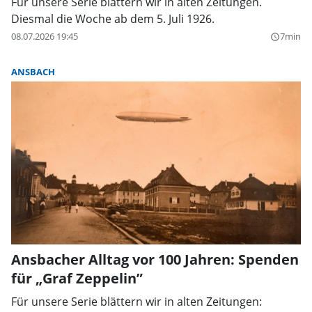
Für unsere Serie blättern wir in alten Zeitungen.
Diesmal die Woche ab dem 5. Juli 1926.
08.07.2026 19:45
7min
query_builder
ANSBACH
Ansbacher Alltag vor 100 Jahren: Spenden
für „Graf Zeppelin”
Für unsere Serie blättern wir in alten Zeitungen: