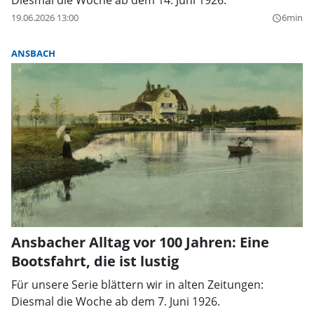
Diesmal die Woche ab dem 14. Juni 1926.
19.06.2026 13:00
6min
query_builder
ANSBACH
Ansbacher Alltag vor 100 Jahren: Eine
Bootsfahrt, die ist lustig
Für unsere Serie blättern wir in alten Zeitungen:
Diesmal die Woche ab dem 7. Juni 1926.