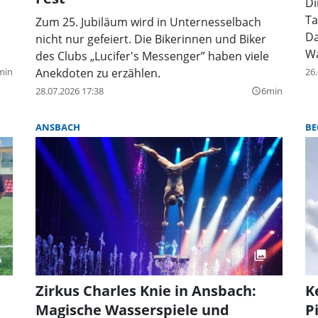
Di
Ta
Zum 25. Jubiläum wird in Unternesselbach
Da
nicht nur gefeiert. Die Bikerinnen und Biker
Wa
des Clubs „Lucifer's Messenger” haben viele
min
Anekdoten zu erzählen.
26.
28.07.2026 17:38
6min
query_builder
ANSBACH
BE
Zirkus Charles Knie in Ansbach:
K
Magische Wasserspiele und
P