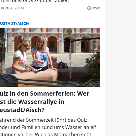
rgermeister Alexander Müller.
08.2026 20:00
3min
query_builder
USTADT/AISCH
uiz in den Sommerferien: Wer
öst die Wasserrallye in
eustadt/Aisch?
hrend der Sommerzeit führt das Quiz
nder und Familien rund ums Wasser an elf
ationen vorbei. Wie das Mitmachen geht,