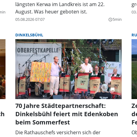
längsten Kerwa im Landkreis ist am 22.
gr
August. Was heuer geboten ist.
min
03.
05.08.2026 07:07
5min
query_builder
DINKELSBÜHL
RU
70 Jahre Städtepartnerschaft:
Z
ch
Dinkelsbühl feiert mit Edenkoben
d
beim Sommerfest
F
Die Rathauschefs versichern sich der
Ob