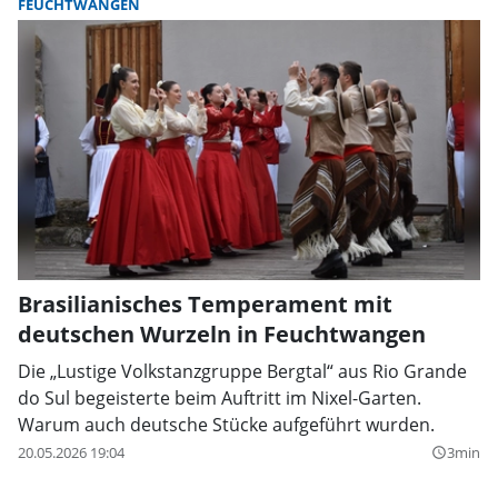
FEUCHTWANGEN
Brasilianisches Temperament mit
deutschen Wurzeln in Feuchtwangen
Die „Lustige Volkstanzgruppe Bergtal“ aus Rio Grande
do Sul begeisterte beim Auftritt im Nixel-Garten.
Warum auch deutsche Stücke aufgeführt wurden.
20.05.2026 19:04
3min
query_builder