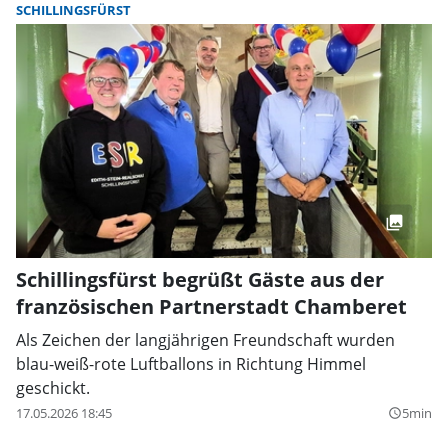
SCHILLINGSFÜRST
Schillingsfürst begrüßt Gäste aus der
französischen Partnerstadt Chamberet
Als Zeichen der langjährigen Freundschaft wurden
blau-weiß-rote Luftballons in Richtung Himmel
geschickt.
17.05.2026 18:45
5min
query_builder