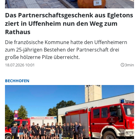
Das Partnerschaftsgeschenk aus Egletons
ziert in Uffenheim nun den Weg zum
Rathaus
Die französische Kommune hatte den Uffenheimern
zum 25-jährigen Bestehen der Partnerschaft drei
große hölzerne Pilze überreicht.
18.07.2026 10:01
3min
query_builder
BECHHOFEN